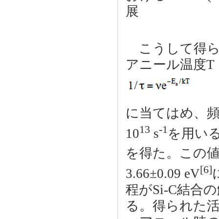
展
こうして得られた
アニール温度T 
に当てはめ、頻
13
-1
10
s
を用い
を得た。この値は
[6]
3.66±0.09 eV
程がSi-C結
る。得られた活