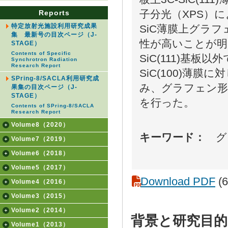
子分光（XPS）
Reports
特定放射光施設利用研究成果
SiC薄膜上グラ
集 最新号の目次ページ（J-
性が高いことが明
STAGE）
Contents of Specific
SiC(111)基板
Synchrotron Radiation
Research Report
SiC(100)薄
SPring-8/SACLA利用研究成
み、グラフェン形
果集の目次ページ（J-
STAGE）
を行った。
Contents of SPring-8/SACLA
Research Report
Volume8（2020）
キーワード：
グラ
Volume7（2019）
Volume6（2018）
Volume5（2017）
Download PDF
(6
Volume4（2016）
Volume3（2015）
Volume2（2014）
背景と研究目的
Volume1（2013）