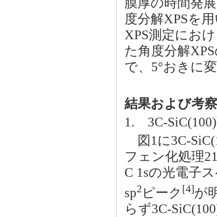
膜厚の時間発展を
度分解XPSを
XPS測定にお
た角度分解XPS
で、5°おきに
結果および考
1. 3C-SiC
図1に3C-SiC
フェン化処理2
C 1sの光電
2
[4]
sp
ピーク
が明
らず3C-SiC