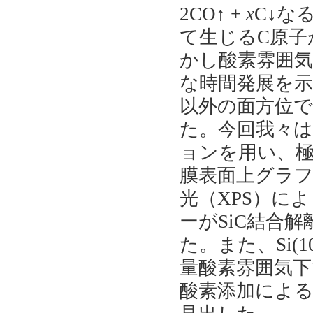
2CO↑ +
x
C↓な
て生じるC原子
かし酸素雰囲
な時間発展を示す
以外の面方位
た。今回我々はSP
ョンを用い、極微
膜表面上グラフ
光（XPS）に
ーがSiC結合
た。また、Si(1
量酸素雰囲気下
酸素添加によ