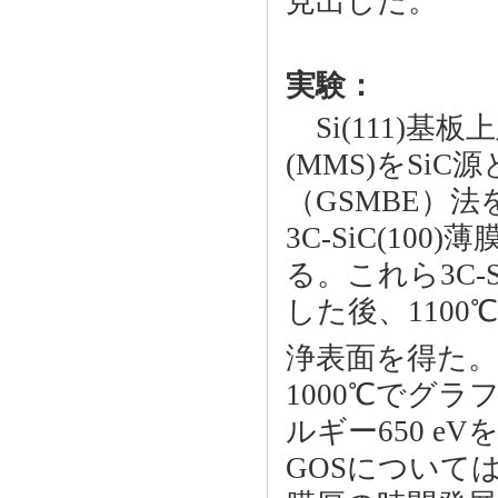
見出した。
実験：
Si(111)基
(MMS)をS
（GSMBE）法を
3C-SiC(10
る。これら3C-S
した後、110
浄表面を得た。そ
1000℃でグ
ルギー650 eV
GOSについて