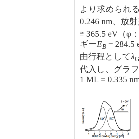
より求められ
0.246 nm、
≅ 365.5 e
ギー
E
= 28
B
由行程として
λ
代入し、グラ
1 ML = 0.33