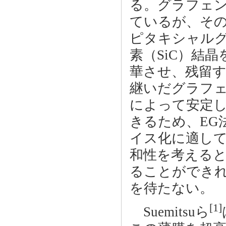
る。グラフェ
ているが、そ
ピタキシャルグ
素（SiC）結
華させ、残留す
継いだグラフ
によって安定
きるため、EG
イス化に適して
和性を考えると
ることができ
を待たない。
[1]
Suemitsuら