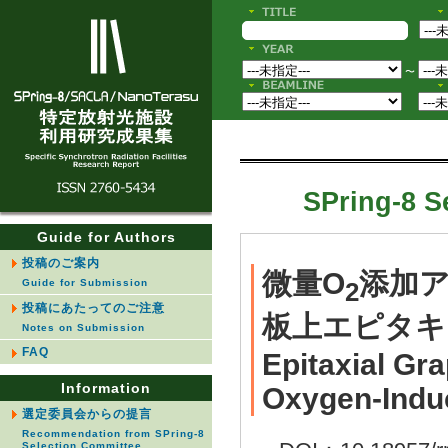
〜
SPring-8 S
Guide for Authors
投稿のご案内
微量O
添加アニ
Guide for Submission
2
投稿にあたってのご注意
板上エピタキ
Notes on Submission
FAQ
Epitaxial Gra
Information
Oxygen-Indu
選定委員会からの提言
Recommendation from SPring-8
Selection Committee