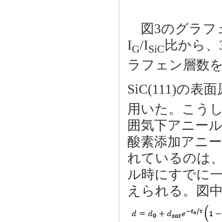
図3のグラフェ
I
/I
比から、3
G
SiC
ラフェン層数を
SiC(111)の
用いた。こう
囲気下アニール
酸素添加アニ
れているのは
ル時にすでに
えられる。図