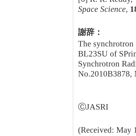
Space Science
,
1
謝辞：
The synchrotron 
BL23SU of SPring
Synchrotron Radi
No.2010B3878, 
ⒸJASRI
(Received: May 1