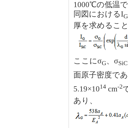
1000℃の低
同図におけるI
G
厚を求めるこ
ここにσ
、σ
G
SiC
面原子密度であ
14
-2
5.19×10
cm
あり、