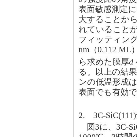
表面敏感測定
大することから
れていることが
フィッティン
nm（0.112
ら求めた膜厚
d
る。以上の結果
ンの低温形成は、3C
表面でも有効
2. 3C-SiC(
図3に、3C-S
1000℃，3時