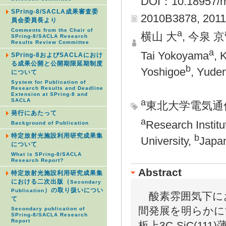
DOI：10.18957/rr
SPring-8/SACLA成果審査委
2010B3878, 201
員会委員長より
Comments from the Chair of
a
横山 大
, 今泉 京
SPring-8/SACLA Research
Results Review Committee
a
Tai Yokoyama
, 
SPring-8およびSACLAにおけ
る成果公開と公開期限延期制度
b
Yoshigoe
, Yude
について
System for Publication of
Research Results and Deadline
Extension at SPring-8 and
a
SACLA
東北大学電気通
発行にあたって
a
Research Institu
Background of Publication
b
特定放射光施設利用研究成果集
University,
Japa
について
What is SPring-8/SACLA
Research Report?
Abstract
特定放射光施設利用研究成果集
における二次出版（
Secondary
）の取り扱いについ
Publication
酸素雰囲気下にお
て
間発展を明らかにす
Secondary publication of
SPring-8/SACLA Research
Report
板上3C-SiC(