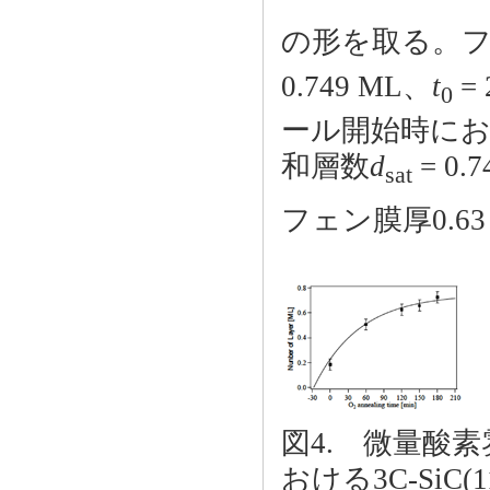
の形を取る。
0.749 ML、
t
= 
0
ール開始時に
和層数
d
= 0
sat
フェン膜厚0.63
図4. 微量酸
おける3C-SiC