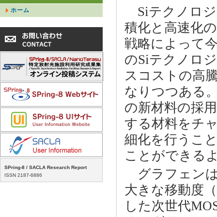
Siテクノロジ
ホーム
積化と高速化
戦略によって今
のSiテクノロ
スコストの高
なりつつある。
の新材料の採用
する材料をチ
細化を行うこ
ことができる
SPring-8 / SACLA Research Report
グラフェンは
ISSN 2187-6886
大きな移動度（＜2
した次世代MO