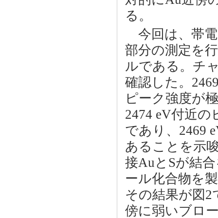
る。
今回は、帯電防
部分の測定を行
ルである。チャ
確認した。246
ピーク強度が
2474 eV
であり、2469
あることを示
接AuとSが結
ール化合物を
その結果が図2で
傍に弱いブロ