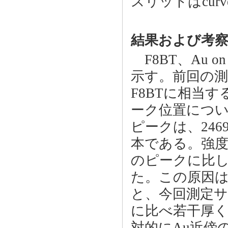
スリットはcurv
結果および考
F8BT、Au 
示す。前回の測定
F8BTに相当
ーク位置につ
ピークは、2469 eV
本である。強
のピークに比し
た。この原因
と、今回測定サ
に比べ若干厚
対的にAu近傍