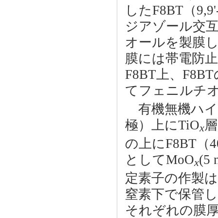
したF8BT（9,
ジアゾール交互
オールを製膜し
膜には帯電防止
F8BT上、F8B
てフェニルチオ
有機無機ハイブ
極）上にTiO
層
x
の上にF8BT（
としてMoO
(5
x
定素子の作製
窒素下で保管
それぞれの膜