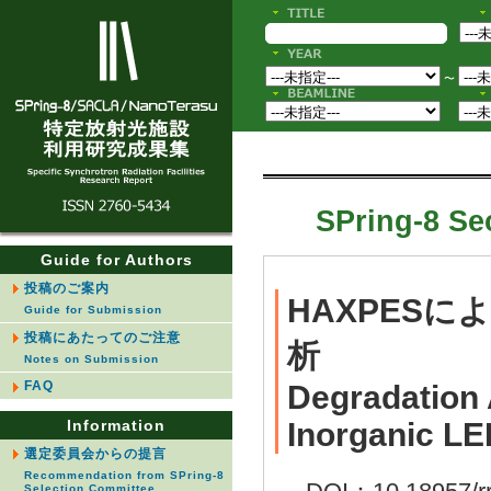
〜
SPring-8 Sec
Guide for Authors
投稿のご案内
HAXPES
Guide for Submission
投稿にあたってのご注意
析
Notes on Submission
FAQ
Degradation 
Information
Inorganic L
選定委員会からの提言
Recommendation from SPring-8
Selection Committee