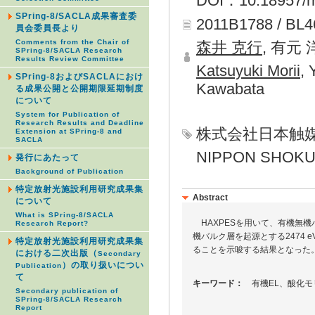
DOI：10.18957/rr
SPring-8/SACLA成果審査委
2011B1788 / BL
員会委員長より
Comments from the Chair of
森井 克行
, 有元
SPring-8/SACLA Research
Results Review Committee
Katsuyuki Morii
, 
SPring-8およびSACLAにおけ
Kawabata
る成果公開と公開期限延期制度
について
System for Publication of
Research Results and Deadline
株式会社日本触
Extension at SPring-8 and
SACLA
NIPPON SHOKUB
発行にあたって
Background of Publication
特定放射光施設利用研究成果集
Abstract
について
What is SPring-8/SACLA
HAXPESを用いて、有機無機
Research Report?
機バルク層を起源とする2474
特定放射光施設利用研究成果集
ることを示唆する結果となった
における二次出版（
Secondary
）の取り扱いについ
Publication
て
キーワード：
有機EL、酸化モ
Secondary publication of
SPring-8/SACLA Research
Report