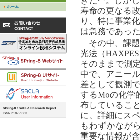
きた
。しかし
ホーム
寿命の更なる
り、特に事業
は急務であっ
その中、課題番
光法（HAXP
そのままで測
中で、アニール
差として観測
するMoの化学
布しているこ
SPring-8 / SACLA Research Report
に、詳細にス
ISSN 2187-6886
もわずかなが
重要な情報が