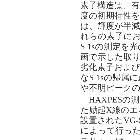
素子構造は、有
度の初期特性
は、輝度が半
れらの素子におい
S 1sの測定を
画で示した取り出
劣化素子および
なS 1sの帰
や不明ピーク
HAXPESの
た励起X線のエネル
設置されたVG-S
によって行った。ア