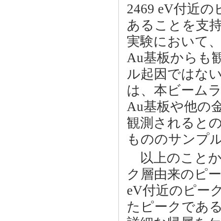
2469 eV付
あることを支
実験において、
Au基板からも
ル起因ではな
は、本ビーム
Au基板や他の
観測されると
もののサンプ
以上のことから
ク層由来のピークは
eV付近のピー
たピークであ