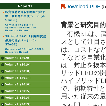
Download PDF
(5
Reports
特定放射光施設利用研究成果
集 最新号の目次ページ（J-
STAGE）
背景と研究目的
Contents of Specific
Synchrotron Radiation
Research Report
有機ELは、
SPring-8/SACLA利用研究成
スとして注目
果集の目次ページ（J-
STAGE）
は、コストな
Contents of SPring-8/SACLA
Research Report
子などを事業
Volume8（2020）
は、封止を抜
Volume7（2019）
リッドLEDの
Volume6（2018）
Volume5（2017）
ハイブリッドL
Volume4（2016）
で、初期特性
Volume3（2015）
用いた従来の最
Volume2（2014）
[1]
Volume1（2013）