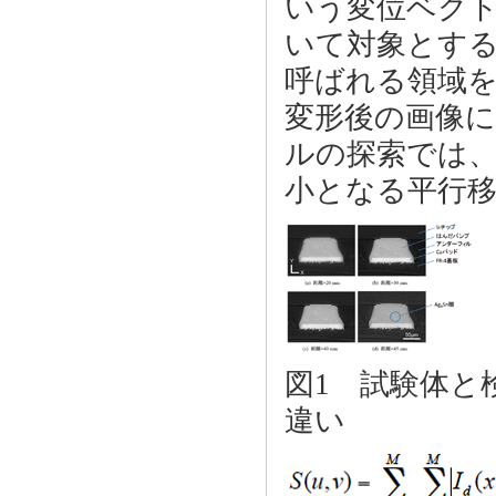
いう変位ベク
いて対象とす
呼ばれる領域
変形後の画像
ルの探索では
小となる平行移
図1 試験体と
違い