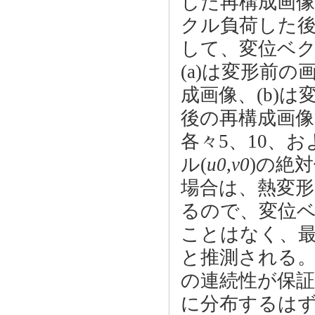
した再構成画像
クル負荷した
して、変位ベ
(a)は変形前
成画像、(b)
後の再構成画像、
各々5、10、
ル(
u0
,
v0
)の絶
場合は、熱変
るので、変位ベ
ことはなく、最
と推測される
の連続性が保
に分布するは