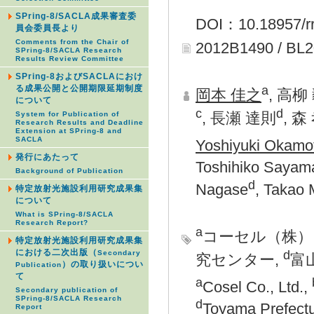
SPring-8/SACLA成果審査委
DOI：10.18957/rr
員会委員長より
Comments from the Chair of
2012B1490 / BL
SPring-8/SACLA Research
Results Review Committee
SPring-8およびSACLAにおけ
a
る成果公開と公開期限延期制度
岡本 佳之
, 高柳
について
c
d
, 長瀬 達則
, 森
System for Publication of
Research Results and Deadline
Extension at SPring-8 and
SACLA
Yoshiyuki Okamo
発行にあたって
Toshihiko Sayam
Background of Publication
d
Nagase
, Takao 
特定放射光施設利用研究成果集
について
What is SPring-8/SACLA
Research Report?
a
コーセル（株）
特定放射光施設利用研究成果集
における二次出版（
d
Secondary
究センター,
富
）の取り扱いについ
Publication
て
a
Cosel Co., Ltd.,
Secondary publication of
SPring-8/SACLA Research
d
Toyama Prefectu
Report