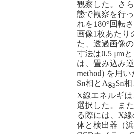
観察した。さら
態で観察を行
れを180°回転
画像1枚あたりの
た、透過画像の撮影
寸法は0.5 μ
は、畳み込み逆投影法 (
method) 
Sn相とAg
Sn
3
X線エネルギは、
選択した。また
る際には、X線
体と検出器（浜