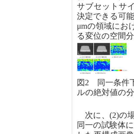
サブセットサ
決定できる可能性
μmの領域にお
る変位の空間分
図2 同一条件
ルの絶対値の
次に、(2)の
同一の試験体