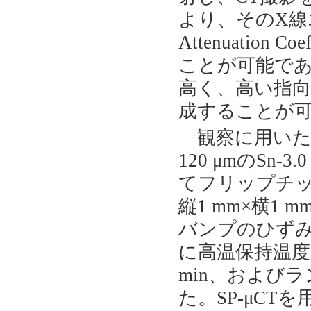
より、そのX線エ
Attenuation
ことが可能であ
高く、高い指向
成することが
観察に用いた試
120 μmのSn-3
てフリップチ
縦1 mm×横1
バンプのひず
に高温保持温度1
min、およびラ
た。SP-μC