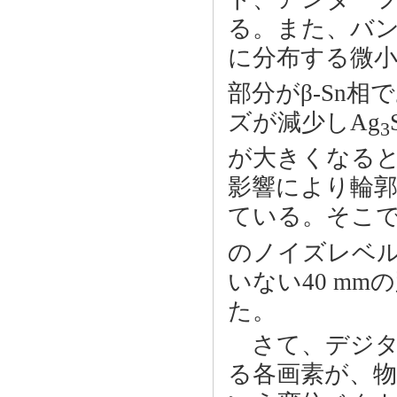
る。また、バ
に分布する微小
部分がβ-Sn
ズが減少しAg
3
が大きくなると
影響により輪
ている。そこで
のノイズレベ
いない40 m
た。
さて、デジタ
る各画素が、