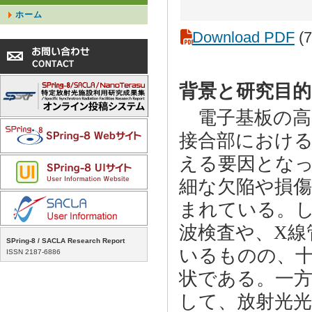
ホーム
Download PDF
(7
背景と研究目的
電子基板の高
接合部におけ
える要因とな
細な欠陥や損
まれている。
波検査や、X線
SPring-8 / SACLA Research Report
いるものの、
ISSN 2187-6886
状である。一方、
して、放射光