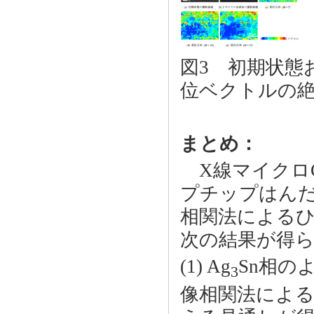
図3 初期状態
位ベクトルの
まとめ：
X線マイクロC
プチップはんだ
相関法による
次の結果が得
(1) Ag
Sn相の
3
像相関法による