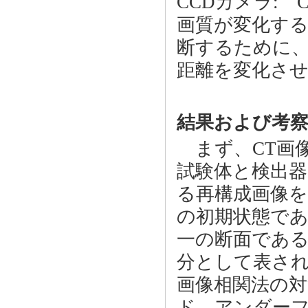
CCDカメラ: 
画質が変化す
断するために、2
距離を変化さ
結果および考
まず、CT画像
試験体と検出
る再構成画像
の初期状態で
一の断面であ
分として表さ
画像相関法の対
ド、アンダーフ