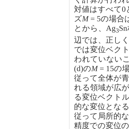
対値はすべて0
ズ
M
= 5の場
とから、Ag
S
3
辺では、正し
では変位ベクト
われていないこ
(d)の
M
= 15
従って全体が
れる領域が広
る変位ベクト
的な変位とな
従って局所的
精度での変位