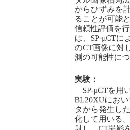
からひずみを
ることが可能
信頼性評価を
は、SP-μC
のCT画像に対
測の可能性に
実験：
SP-μCTを用
BL20XUにお
タから発生した
化して用いる。
射し、CT撮影