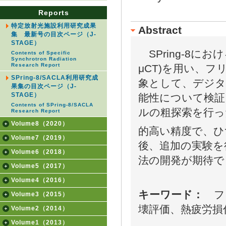
Reports
特定放射光施設利用研究成果
Abstract
集 最新号の目次ページ（J-
STAGE）
SPring-8に
Contents of Specific
Synchrotron Radiation
Research Report
μCT)を用い、フ
SPring-8/SACLA利用研究成
象として、デジタ
果集の目次ページ（J-
STAGE）
能性について検証
Contents of SPring-8/SACLA
ルの粗探索を行っ
Research Report
Volume8（2020）
的高い精度で、ひ
Volume7（2019）
後、追加の実験を
Volume6（2018）
法の開発が期待で
Volume5（2017）
Volume4（2016）
キーワード：
フリ
Volume3（2015）
壊評価、熱疲労損
Volume2（2014）
Volume1（2013）