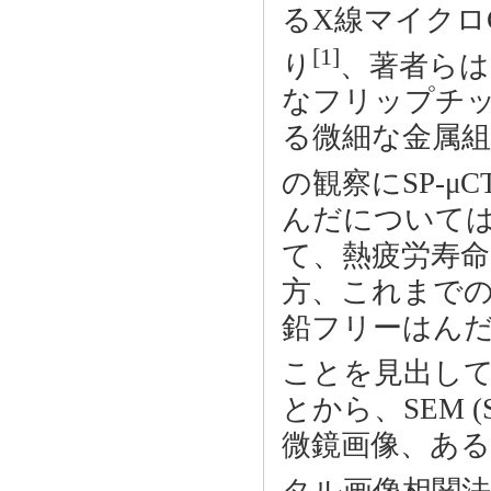
るX線マイクロ
[1]
り
、著者らは
なフリップチ
る微細な金属組
の観察にSP-μ
んだについて
て、熱疲労寿
方、これまでの研
鉛フリーはんだ
ことを見出し
とから、SEM (Sca
微鏡画像、ある
タル画像相関法