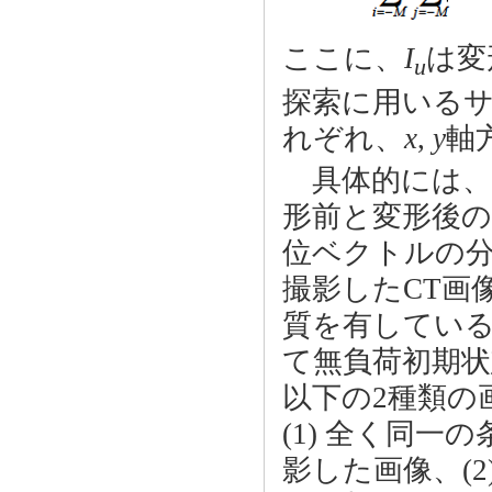
ここに、
I
は変
u
探索に用いる
れぞれ、
x
,
y
軸
具体的には、
形前と変形後の
位ベクトルの分
撮影したCT画
質を有してい
て無負荷初期
以下の2種類の
(1) 全く同
影した画像、(