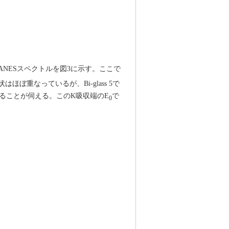
XANESスペクトルを図3に示す。ここで
はほぼ重なっているが、Bi-glass 5で
ていることが伺える。このK吸収端のE
で
0