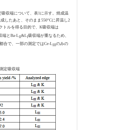
吸収端について、表1に示す。焼成温
焼成したあと、そのまま550°Cに昇温し2
ペクトルを得る目的で、K吸収端は
収端とBa-L
&L
吸収端が重なるため、
II
I
都合で、一部の測定ではCe-L
のみの
III
測定吸収端