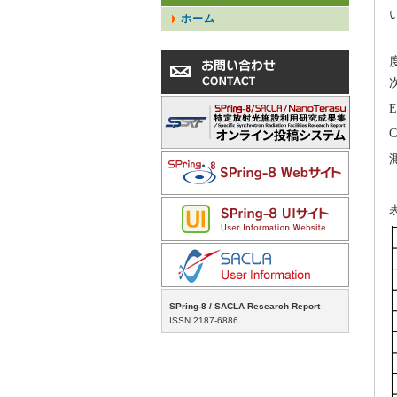
ホーム
SPring-8 / SACLA Research Report
ISSN 2187-6886