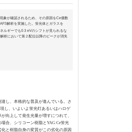
現象が確認されるため、その原因をCe価数
XAFS解析を実施した。蛍光体とガラスを
ルギーでも0.3 eVのシフトが見られるな
FS解析において第２配位以降のピークが消失
到達し、本格的な普及が進んでいる。さ
が実現し、いよいよ蛍光灯あるいはハロゲ
率が向上して発生光量が増すにつれて、
合、シリコーン樹脂とYAG:Ce蛍光
劣化と樹脂自身の変質がこの劣化の原因