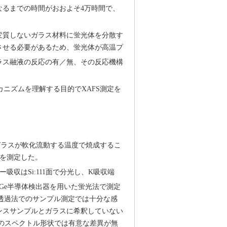
%になるまでの時間がおおよそ4万時間で、
変質しないガラス材料に蛍光体を分散す
させる必要があるため、蛍光体が高温プ
ガラス融液の反応の有／無、その反応機構
。
ニズムを理解する目的でXAFS測定を
、ガラスが軟化流動する温度で焼成するこ
率を測定した。
ルギー吸収はSi:111面で分光し、K吸収端
9素子Ge半導体検出器を用いた蛍光法で測定
る透過法でのサンプル測定では十分な感
ンスサンプルとガラスに希釈していない
後のスペクトル形状では有意な差異が無