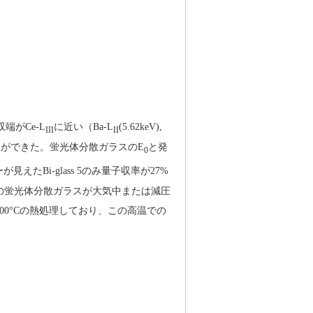
収端がCe-L
に近い（Ba-L
(5.62keV),
III
II
ができた。蛍光体分散ガラスのE
と発
0
えたBi-glass 5のみ量子収率が27%
の蛍光体分散ガラスが大気中または減圧
中で800°Cの熱処理しており、この高温での