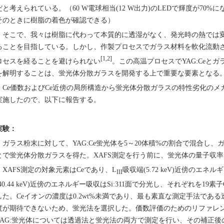
だと考えられている。（60 W電球相当(12 W出力)のLEDで輝度が70
そのときに樹脂の着色が確認できる）
そこで、我々は樹脂に代わって本質的に透湿がなく、発光時の熱では
ることを目指している。しかし、作製プロセスでガラス材料を軟化流動
[1,2]
ロセスを経ることを避けられない
。この高温プロセスでYAG:Ceと
を解明することは、蛍光体分散ガラスを開発する上で重要な要素となる
Ce価数およびCe近傍の局所構造から蛍光体分散ガラスの特性劣化のメカ
実施したので、以下に報告する。
実験：
ガラス粉末に対して、YAG:Ce蛍光体を5～20体積%の割合で混合し
とで蛍光体分散ガラスを得た。XAFS測定を行う前に、蛍光体の量子収
XAFS測定の対象元素はCeであり、L
吸収端(5.72 keV)近傍のエネ
III
(40.44 keV)近傍のエネルギー吸収はSi:311面で分光し、それぞれを1
した。Ceイオンの濃度は0.2wt%未満であり、最も素直な測定手法であ
度が期待できないため、蛍光法を選択した。価数評価のためのリファレ
YAG:蛍光体については透過法と蛍光法の両方で測定を行い、その補正