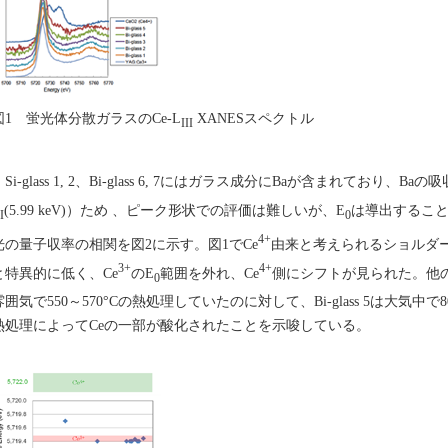
図1 蛍光体分散ガラスのCe-L
XANESスペクトル
III
Si-glass 1, 2、Bi-glass 6, 7にはガラス成分にBaが含まれており、Baの吸
(5.99 keV)）ため 、ピーク形状での評価は難しいが、E
は導出すること
I
0
4+
光の量子収率の相関を図2に示す。図1でCe
由来と考えられるショルダーが見
3+
4+
と特異的に低く、Ce
のE
範囲を外れ、Ce
側にシフトが見られた。他
0
雰囲気で550～570°Cの熱処理していたのに対して、Bi-glass 5は大気
熱処理によってCeの一部が酸化されたことを示唆している。