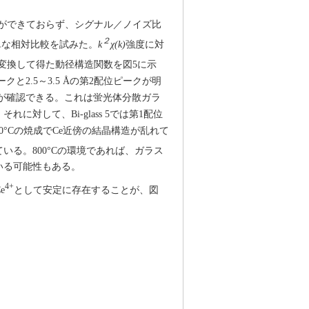
算ができておらず、シグナル／ノイズ比
２
単な相対比較を試みた。
k
χ(k)
強度に対
変換して得た動径構造関数を図5に示
ピークと2.5～3.5 Åの第2配位ピークが明
クが確認できる。これは蛍光体分散ガラ
対して、Bi-glass 5では第1配位
°Cの焼成でCe近傍の結晶構造が乱れて
いる。800°Cの環境であれば、ガラス
いる可能性もある。
4+
e
として安定に存在することが、図