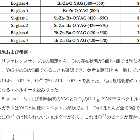
結果および考察：
リファレンスサンプルの測定から、Ceの存在状態が3価と4価では異な
た。YAG中のCeが3価であることも確認でき、参考文献[3]とも一致して
4+
719.46 ± 0.02 eV、Ce
で5722.01 ± 0.63 eVであった。E
は規格化後のエ
0
になるエネルギーを読み取った。
Bi-glass 1～5および参照物質のYAGとCeO
のCe-L
XANESスペクトルを
2
III
散ガラスはYAGと同様のスペクトル形状であり、Ceはほとんど全て3価であると考え
3+
4+
近にCe
では見られないショルダーがあり、これはCe
のピークが僅か