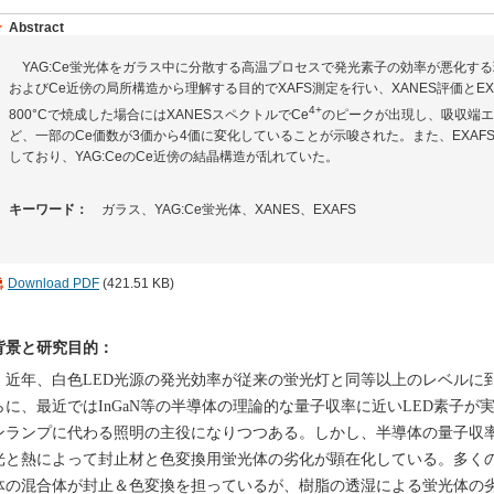
Abstract
YAG:Ce蛍光体をガラス中に分散する高温プロセスで発光素子の効率が悪化する
およびCe近傍の局所構造から理解する目的でXAFS測定を行い、XANES評価とE
4+
800°Cで焼成した場合にはXANESスペクトルでCe
のピークが出現し、吸収端エネ
ど、一部のCe価数が3価から4価に変化していることが示唆された。また、EXA
しており、YAG:CeのCe近傍の結晶構造が乱れていた。
キーワード：
ガラス、YAG:Ce蛍光体、XANES、EXAFS
Download PDF
(421.51 KB)
背景と研究目的：
近年、白色LED光源の発光効率が従来の蛍光灯と同等以上のレベルに
らに、最近ではInGaN等の半導体の理論的な量子収率に近いLED素子
ンランプに代わる照明の主役になりつつある。しかし、半導体の量子収
光と熱によって封止材と色変換用蛍光体の劣化が顕在化している。多くの場
体の混合体が封止＆色変換を担っているが、樹脂の透湿による蛍光体の