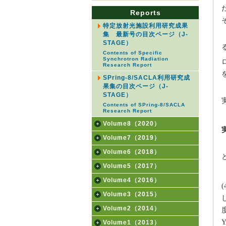
Reports
特定放射光施設利用研究成果
集 最新号の目次ページ（J-
STAGE）
Contents of Specific
Synchrotron Radiation
Research Report
SPring-8/SACLA利用研究成
果集の目次ページ（J-
STAGE）
Contents of SPring-8/SACLA
Research Report
Volume8（2020）
Volume7（2019）
Volume6（2018）
Volume5（2017）
Volume4（2016）
Volume3（2015）
Volume2（2014）
Volume1（2013）