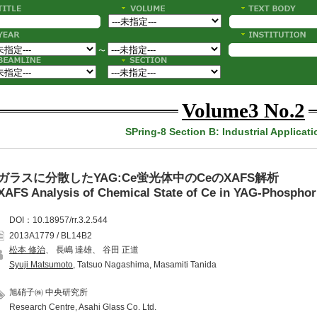
〜
Volume3 No.2
SPring-8 Section B: Industrial Applicat
ガラスに分散したYAG:Ce蛍光体中のCeのXAFS解析
XAFS Analysis of Chemical State of Ce in YAG-Phosphor
DOI：10.18957/rr.3.2.544
2013A1779 / BL14B2
松本 修治
、 長嶋 達雄、 谷田 正道
Syuji Matsumoto
, Tatsuo Nagashima, Masamiti Tanida
旭硝子㈱ 中央研究所
Research Centre, Asahi Glass Co. Ltd.