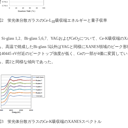
図2 蛍光体分散ガラスのCe-L
吸収端エネルギーと量子収率
III
i-glass 1,2、Bi-glass 5,6,7、YAGおよびCeO
について、Ce-K吸収端の
2
も、高温で焼成したBi-glass 5以外はYAGと同様にXANES領域のピーク形状
は40445 eV付近のピークトップ強度が低く、Ceの一部が4価に変質し
も、図2と同様な傾向であった。
図3 蛍光体分散ガラスのCe-K吸収端のXANESスペクトル