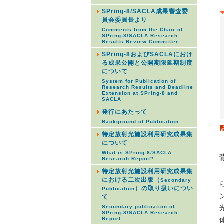
SPring-8/SACLA成果審査委
員会委員長より
Comments from the Chair of
SPring-8/SACLA Research
Results Review Committee
SPring-8およびSACLAにおけ
る成果公開と公開期限延期制度
について
System for Publication of
Research Results and Deadline
Extension at SPring-8 and
SACLA
発行にあたって
Background of Publication
特定放射光施設利用研究成果集
について
What is SPring-8/SACLA
Research Report?
特定放射光施設利用研究成果集
における二次出版（
Secondary
）の取り扱いについ
Publication
て
Secondary publication of
SPring-8/SACLA Research
Report