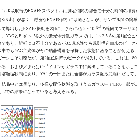
Ce-K吸収端のEXAFSスペクトルは測定時間の都合で十分な時間の積
（S/N比）が悪く、厳密なEXAFS解析には適さないが、サンプル間の簡
-1
して導出したEXAFS振動を図4に、さらに
k
が2～10 Å
の範囲でフーリエ
す。YAGとBi-glass 5以外の蛍光体分散ガラスでは、1～2.5 Åの第1配位
瞭であり、解析には不十分であるが3.5 Å以降でも規則構造由来のピー
ス中でもYAG蛍光体がその結晶構造を保持した状態にあることが伺える。それに
ピークこそ明瞭だが、第2配位以降のピークが消失している。これは、800
3+
いる、および／またはCe
イオンがガラス中に溶出していることを示して
は溶融塩状態にあり、YAGの一部または全部がガラス融液に溶けだして
結晶中とは異なり、多様な配位状態を取りうるガラス中でCeの一部がC
1、2での結果になっていると考えられる。