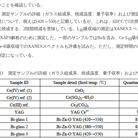
いことを確認している。
測定サンプルの詳細（ガラス組成系、焼成温度、量子収率）および測定
度について、例えば(420→550)と記載しているが、これは、420°Cで1次
次焼成する、2段階焼成を意味している。L
吸収端の測定はXANESス
III
EXAFS解析のために測定した。一部のサンプルではBaを含み、Ce-L
吸
III
Ce-K吸収端でのXANESスペクトルも評価を試みた。ただし、測定時間の
測定になっている。
表1 測定サンプルの詳細（ガラス組成系、焼成温度、量子収率）および