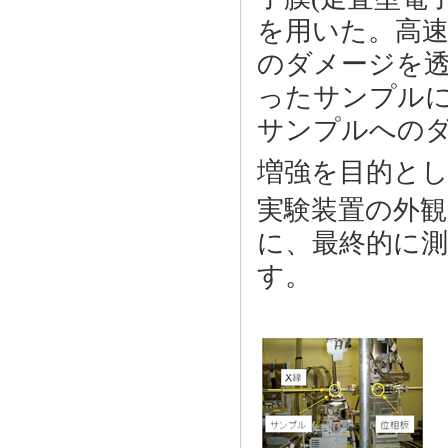
を用いた。高
のダメージを
ったサンプル
サンプルへの
増強を目的と
実験装置の外観
に、最終的に
す。