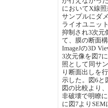
が行えなかっ
においてX線照
サンプルにダ
ライオユニッ
抑制され3次元
て、膜の断面構
ImageJの3D
3次元像を図7
照として同サ
り断面出しを行
示した。図6と
図の比較より
非破壊で明瞭
に図7よりSE