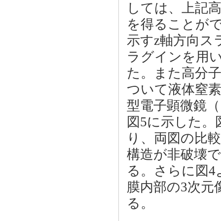
しては、上記高
を得ることが
示すz軸方向スライ
ラグインを用い
た。また高分
ついて液体窒
型電子顕微鏡（
図5に示した。
り、両図の比
構造が非破壊
る。さらに図4
膜内部の3次元
る。