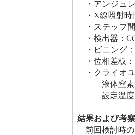
・アンジュレーター
・X線照射時間：10
・ステップ間隔：
・検出器：CCD
・ビニング：4×
・位相差板：有
・クライオユ
液体窒素流量 0
設定温度 2
結果および考
前回検討時の