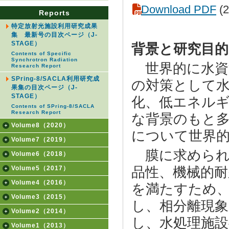
Download PDF
(2
Reports
特定放射光施設利用研究成果
集 最新号の目次ページ（J-
STAGE）
背景と研究目的
Contents of Specific
Synchrotron Radiation
世界的に水資
Research Report
SPring-8/SACLA利用研究成
の対策として
果集の目次ページ（J-
STAGE）
化、低エネル
Contents of SPring-8/SACLA
Research Report
な背景のもと
Volume8（2020）
について世界
Volume7（2019）
膜に求められ
Volume6（2018）
Volume5（2017）
品性、機械的
Volume4（2016）
を満たすため
Volume3（2015）
し、相分離現象
Volume2（2014）
し、水処理施
Volume1（2013）