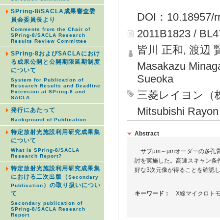
SPring-8/SACLA成果審査委
DOI：10.18957/rr
員会委員長より
Comments from the Chair of
2011B1823 / BL
SPring-8/SACLA Research
Results Review Committee
皆川 正和, 渡辺 
SPring-8およびSACLAにおけ
る成果公開と公開期限延期制度
Masakazu Minaga
について
Sueoka
System for Publication of
Research Results and Deadline
Extension at SPring-8 and
三菱レイヨン（
SACLA
Mitsubishi Rayon 
発行にあたって
Background of Publication
特定放射光施設利用研究成果集
Abstract
について
What is SPring-8/SACLA
サブµm～µmオーダーの多孔
Research Report?
討を実施した。高速スキャン条
特定放射光施設利用研究成果集
好な3次元像が得ることを確認
における二次出版（
Secondary
）の取り扱いについ
Publication
て
キーワード：
X線マイクロトモ
Secondary publication of
SPring-8/SACLA Research
Report