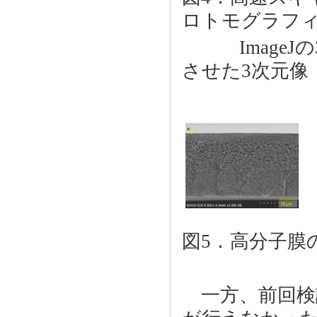
ロトモグラフ
ImageJの3
させた3次元像
図5．高分子膜
一方、前回検