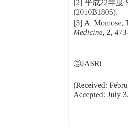
[2] 平成22年
(2010B1805).
[3] A. Momose, T
Medicine
,
2
, 473
ⒸJASRI
(Received: Febru
Accepted: July 3