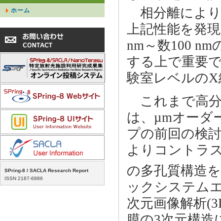
相分離により
ホーム
上記性能を発現
nm～数100 
する上で重要で
験室レベルのX
これまで高分
は、µmオーダ
プの前回の検討(
よりコントラス
の多孔質構造
SPring-8 / SACLA Research Report
ISSN 2187-6886
ックシステムエン
次元画像解析(
膜の3次元構造