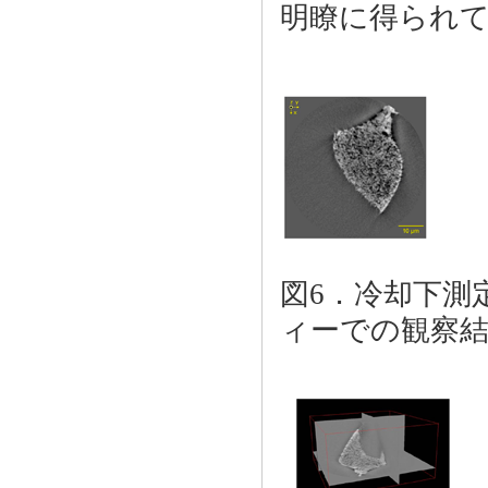
明瞭に得られ
図6．冷却下測
ィーでの観察