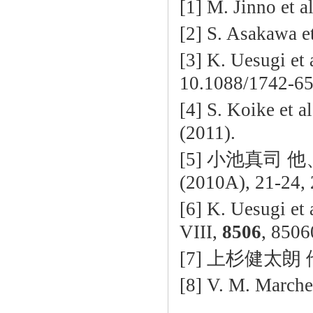
[1] M. Jinno et a
[2] S. Asakawa et
[3] K. Uesugi et 
10.1088/1742-65
[4] S. Koike et al
(2011).
[5] 小池真司
(2010A), 21-24,
[6] K. Uesugi et 
VIII,
8506
, 8506
[7] 上杉健太朗 他、
[8] V. M. Marche