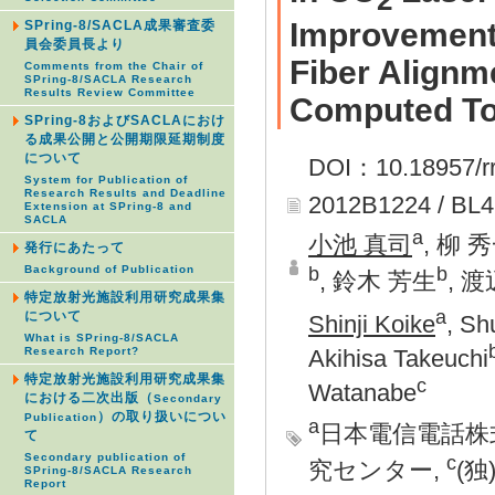
Improvement 
SPring-8/SACLA成果審査委
員会委員長より
Fiber Alignm
Comments from the Chair of
SPring-8/SACLA Research
Results Review Committee
Computed T
SPring-8およびSACLAにおけ
る成果公開と公開期限延期制度
について
DOI：10.18957/rr
System for Publication of
Research Results and Deadline
2012B1224 / BL
Extension at SPring-8 and
SACLA
a
小池 真司
, 柳 
発行にあたって
b
b
Background of Publication
, 鈴木 芳生
, 
特定放射光施設利用研究成果集
a
について
Shinji Koike
, Sh
What is SPring-8/SACLA
Research Report?
Akihisa Takeuchi
特定放射光施設利用研究成果集
c
Watanabe
における二次出版（
Secondary
）の取り扱いについ
Publication
a
日本電信電話株
て
Secondary publication of
c
究センター,
(
SPring-8/SACLA Research
Report