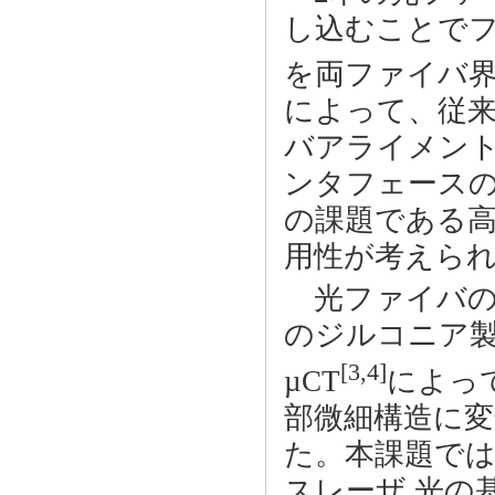
し込むことでフ
を両ファイバ
によって、従
バアライメン
ンタフェース
の課題である
用性が考えら
光ファイバの
のジルコニア製
[3,4]
µCT
によっ
部微細構造に
た。本課題で
スレーザ 光の