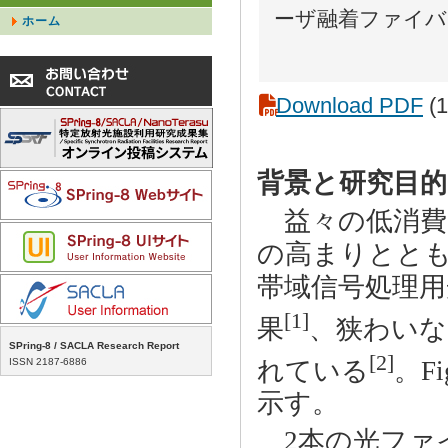
ーザ融着ファイバ
ホーム
Download PDF
(1
背景と研究目的
益々の低消費
の高まりととも
帯域信号処理
[1]
果
、狭わいな
SPring-8 / SACLA Research Report
[2]
れている
。F
ISSN 2187-6886
示す。
2本の光ファ