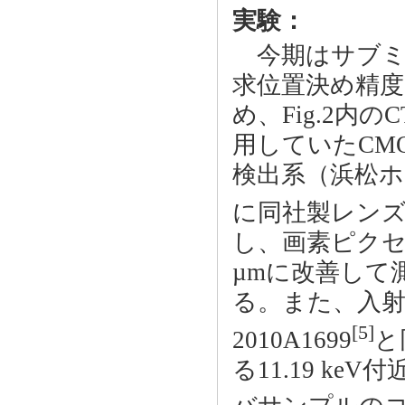
実験：
今期はサブミ
求位置決め精
め、Fig.2内の
用していたCMOS
検出系（浜松ホト
に同社製レンズ
し、画素ピクセル
µmに改善して
る。また、入射
[5]
2010A1699
と
る11.19 keV