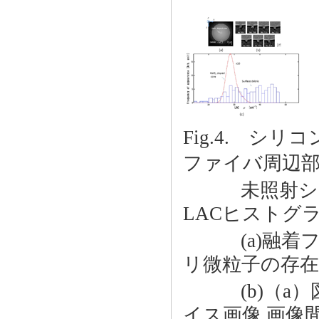
Fig.4. シ
ファイバ周辺
未照射シン
LACヒストグ
(a)融着フ
リ微粒子の存
(b)（a）
イス画像 画像間隔