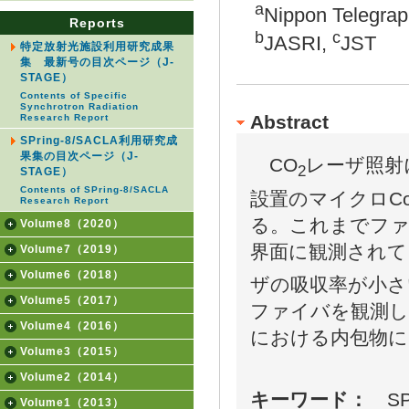
a
Nippon Telegrap
Reports
b
c
JASRI,
JST
特定放射光施設利用研究成果
集 最新号の目次ページ（J-
STAGE）
Contents of Specific
Synchrotron Radiation
Abstract
Research Report
SPring-8/SACLA利用研究成
果集の目次ページ（J-
CO
レーザ照射
2
STAGE）
Contents of SPring-8/SACLA
設置のマイクロCom
Research Report
る。これまでファ
Volume8（2020）
界面に観測されて
Volume7（2019）
Volume6（2018）
ザの吸収率が小さ
Volume5（2017）
ファイバを観測し
Volume4（2016）
における内包物に
Volume3（2015）
Volume2（2014）
キーワード：
SPr
Volume1（2013）