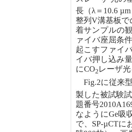
長（λ＝10.6
整列V溝基板で
着サンプルの
ァイバ座屈条
起こすファイバ
イバ押し込み量
にCO
レーザ光
2
Fig.2に従
製した被試験試
題番号2010A
なようにGe吸収
で、SP-µCT