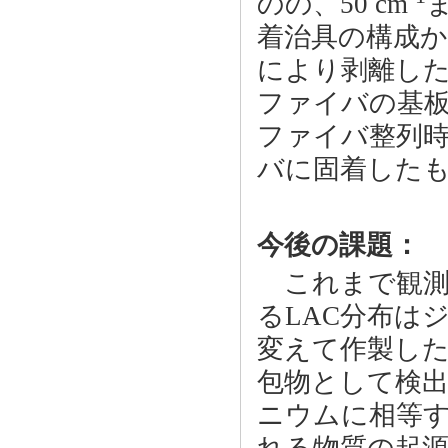
のの、50 cm
着治具の構成か
により剥離し
ファイバの基
ファイバ整列
バに固着した
今後の課題：
これまで観測
るLAC分布は
変えて作製し
包物として検
ニウムに相等す