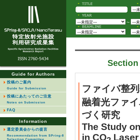
〜
Section 
Guide for Authors
投稿のご案内
ファイバ整列
Guide for Submission
投稿にあたってのご注意
融着光ファイ
Notes on Submission
FAQ
づく研究
Information
The Study on
選定委員会からの提言
in CO
Laser 
Recommendation from SPring-8
2
Selection Committee