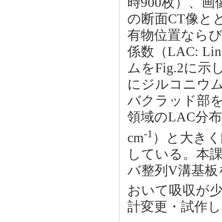
時900枚）、
の断面CT像と
有物位置なら
係数（LAC: Line
ムをFig.2
にジルコニウ
バクラッド部
領域のLAC分布
-1
cm
）と大きく離
している。本
バ整列V溝基板
おいて吸収が少
計変更・試作し