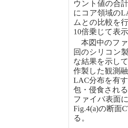
ウント値の合計
にコア領域のL
ムとの比較を行
10倍乗じて表
本図中のファイ
回のシリコン製
な結果を示し
作製した観測融
LAC分布を有
包・侵食され
ファイバ表面
Fig.4(a)
る。