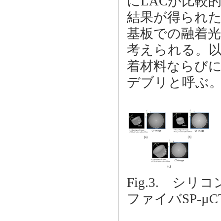
にLACが比較
結果が得られた
基板での融着
考えられる。
着材料ならび
デブリと呼ぶ
Fig.3. シ
ファイバSP-µ