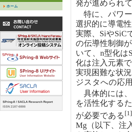
発が進められ
ホーム
特に、パワー
選択的に導電
実際、SiやS
の伝導性制御が
いて、n型化は
化は注入元素で
実現困難な状況
ジスタへの応
具体的には、G
を活性化するた
SPring-8 / SACLA Research Report
ISSN 2187-6886
[1]
が必要である
Mg（以下、注