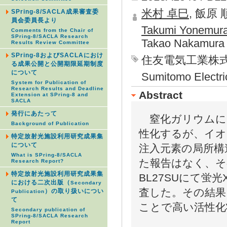
米村 卓巳
, 飯原 
SPring-8/SACLA成果審査委
員会委員長より
Takumi Yonemur
Comments from the Chair of
SPring-8/SACLA Research
Takao Nakamura
Results Review Committee
SPring-8およびSACLAにおけ
住友電気工業株
る成果公開と公開期限延期制度
について
Sumitomo Electric
System for Publication of
Research Results and Deadline
Abstract
Extension at SPring-8 and
SACLA
発行にあたって
窒化ガリウムにイ
Background of Publication
性化するが、イオ
特定放射光施設利用研究成果集
について
注入元素の局所構
What is SPring-8/SACLA
た報告はなく、そ
Research Report?
特定放射光施設利用研究成果集
BL27SUにて蛍
における二次出版（
Secondary
査した。その結果
）の取り扱いについ
Publication
て
ことで高い活性化
Secondary publication of
SPring-8/SACLA Research
Report