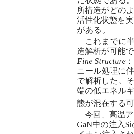
だ状態である
所構造がどの
活性化状態を
がある。
これまでに半
造解析が可能で
F
ine
S
tructure
：
ニール処理に伴
で解析した。そ
端の低エネルギ
態が混在する
今回、高温ア
GaN中の注入S