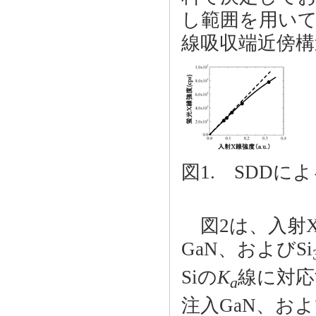
し範囲を用いて、
線吸収端近傍構
図1. SDD
図2は、入射X線
GaN、およびSi
Siの
K
線に対応
a
注入GaN、およ