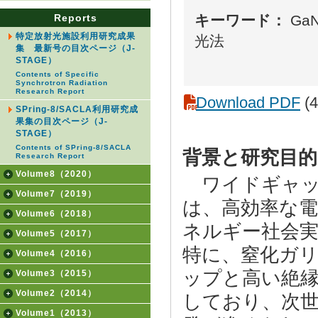
Reports
キーワード：
Ga
特定放射光施設利用研究成果
光法
集 最新号の目次ページ（J-
STAGE）
Contents of Specific
Synchrotron Radiation
Research Report
Download PDF
(4
SPring-8/SACLA利用研究成
果集の目次ページ（J-
STAGE）
Contents of SPring-8/SACLA
背景と研究目的
Research Report
Volume8（2020）
ワイドギャッ
Volume7（2019）
は、高効率な
Volume6（2018）
ネルギー社会
Volume5（2017）
特に、窒化ガリ
Volume4（2016）
ップと高い絶
Volume3（2015）
Volume2（2014）
しており、次
Volume1（2013）