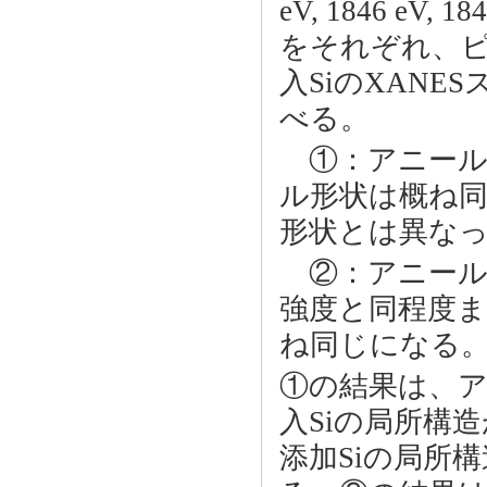
eV, 1846 eV,
をそれぞれ、ピーク
入SiのXAN
べる。
①：アニール11
ル形状は概ね同
形状とは異な
②：アニール1
強度と同程度ま
ね同じになる
①の結果は、アニ
入Siの局所構
添加Siの局所