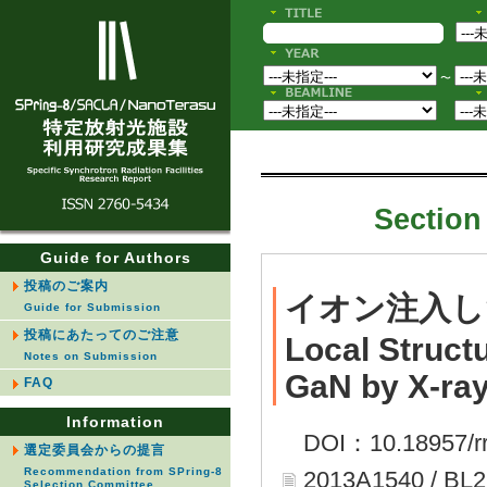
〜
Section 
Guide for Authors
投稿のご案内
イオン注入し
Guide for Submission
投稿にあたってのご注意
Local Structu
Notes on Submission
GaN by X-ray
FAQ
Information
DOI：10.18957/rr
選定委員会からの提言
Recommendation from SPring-8
2013A1540 / BL
Selection Committee