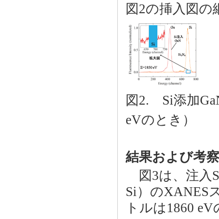
図2の挿入図の網か
図2. Si添加Ga
eVのとき）
結果および考
図3は、注入Si
Si）のXAN
トルは1860 