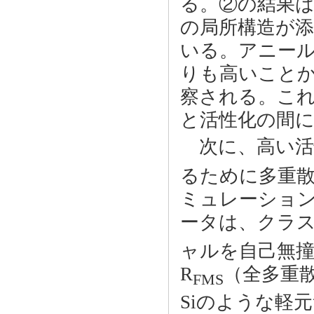
る。②の結果は、
の局所構造が添
いる。アニール
りも高いことか
察される。こ
と活性化の間
次に、高い活性
るために多重散
ミュレーショ
ータは、クラスタ
ャルを自己無撞
R
（全多重散
FMS
Siのような軽