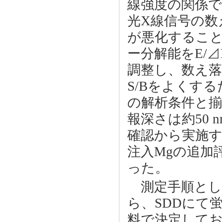
線強度の関係で
光X線信号の数
が悪化すること
ー分解能をE/⊿
調整し、数え
S/Bをよくす
の解析条件と揃
報深さは約50
確認から実施
注入Mgの追加
った。
測定手順とし
ら、SDDにて
料で決定してお