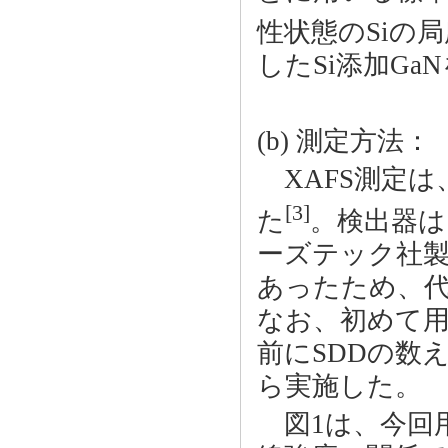
性状態のSiの
したSi添加Ga
(b) 測定方法：
XAFS測定は、S
[3]
た
。検出器は
ーズテック社製の
あったため、代
なお、初めて
前にSDDの数
ら実施した。
図1は、今回用