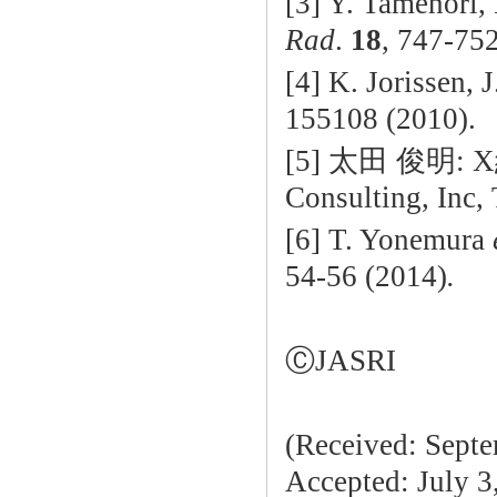
[3] Y. Tamenori,
Rad
.
18
, 747-752
[4] K. Jorissen, 
155108 (2010).
[5] 太田 俊明: X線
Consulting, Inc,
[6] T. Yonemura
54-56 (2014)
.
ⒸJASRI
(Received: Septe
Accepted: July 3