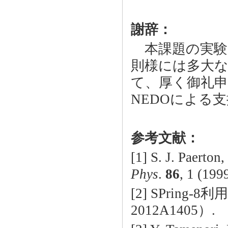
謝辞：
本課題の実験に際
則様には多大
て、厚く御礼
NEDOによる
参考文献：
[1] S. J. Paerton,
Phys
.
86
, 1 (1999
[2] SPrin
2012A1405）.