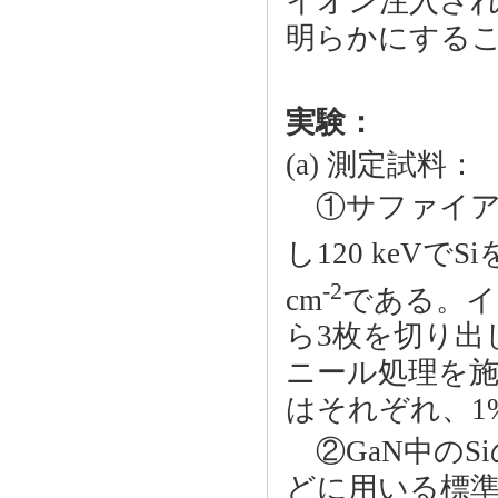
イオン注入さ
明らかにする
実験：
(a) 測定試料：
①サファイア基
し120 keVで
-2
cm
である。イ
ら3枚を切り出し、
ニール処理を
はそれぞれ、1%
②GaN中のS
どに用いる標準