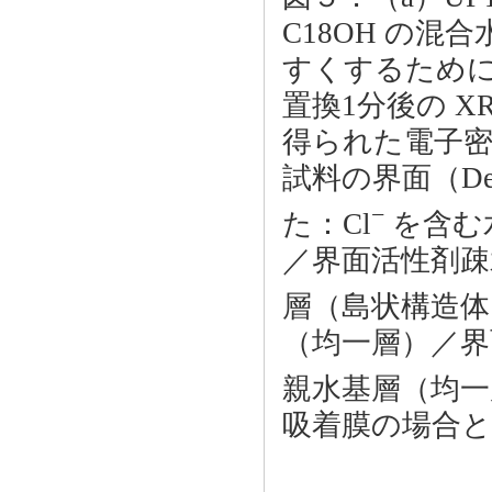
C18OH の混
すくするために
置換1分後の 
得られた電子
試料の界面（De
−
た：Cl
を含む
／界面活性剤疎
層（島状構造体
（均一層）／界
親水基層（均一
吸着膜の場合と