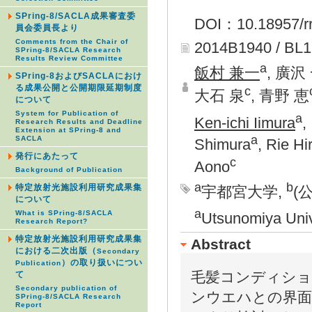
SPring-8/SACLA成果審査委
DOI：10.18957/rr
員会委員長より
Comments from the Chair of
2014B1940 / BL
SPring-8/SACLA Research
Results Review Committee
a
飯村 兼一
, 廣沢
SPring-8およびSACLAにおけ
る成果公開と公開期限延期制度
c
大石 泉
, 青野 恵
について
System for Publication of
a
Ken-ichi Iimura
,
Research Results and Deadline
Extension at SPring-8 and
a
SACLA
Shimura
, Rie Hi
発行にあたって
c
Aono
Background of Publication
a
b
特定放射光施設利用研究成果集
宇都宮大学,
(
について
a
What is SPring-8/SACLA
Utsunomiya Univ
Research Report?
特定放射光施設利用研究成果集
Abstract
における二次出版（
Secondary
）の取り扱いについ
Publication
毛髪コンディショ
て
Secondary publication of
ンウエハとの界面
SPring-8/SACLA Research
Report