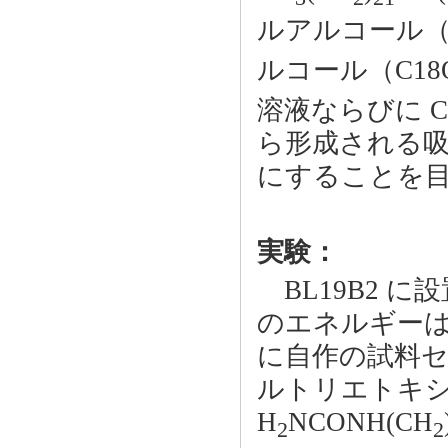
ルアルコール（C
ルコール（C18
溶液ならびに C
ら形成される
にすることを
実験：
BL19B2 
のエネルギーは 
に自作の試料セ
ルトリエトキシ
H
NCONH(CH
2
2