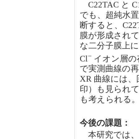
C22TAC と
でも、超純水置
断すると、C2
膜が形成され
な二分子膜上
−
Cl
イオン層の
で実測曲線の
XR 曲線には
印）も見られ
も考えられる
今後の課題：
本研究では、