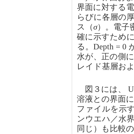
界面に対する
らびに各層の
ス（
σ
）。電子
確に示すため
る。Depth 
水が、正の側に
レイド基層お
図３には、 UP
溶液との界面に
ファイルを示す
ンウエハ／水界
同じ）も比較の