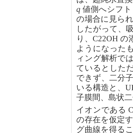
q
値側へシフトし
の場合に見ら
したがって、吸着
り、C22OH
ようになった
ィング解析では
ているとしただ
できず、二分
いる構造と、U
子膜間、島状
イオンである C
の存在を仮定す
グ曲線を得る