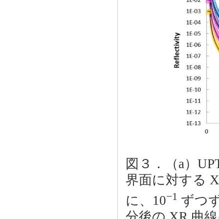
図３．（a）UP
界面に対する 
−1
に、10
ずつず
分後の XR 