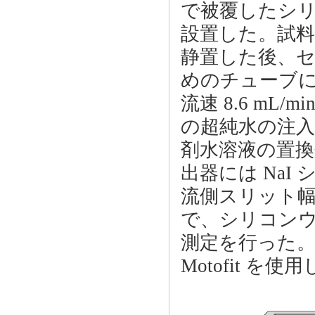
で被覆したシリ
設置した。試
静置した後、
めのチューブ
流速 8.6 m
の超純水の注
剤水溶液の置
出器には Na
流側スリット幅 0
で、シリコンウ
測定を行った。X
Motofit を使