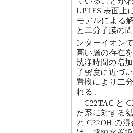
ていることがわ
UPTES 表
モデルによる
と二分子膜の
ンターイオンであ
高い層の存在
洗浄時間の増加
子密度に近づ
置換により二
れる。
C22TAC と 
た系に対する結
と C22OH 
は、超純水置