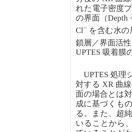
れた電子密度
の界面（Dept
−
Cl
を含む水の
鎖層／界面活性
UPTES 吸着
UPTES 処理
対する XR 曲
面の場合とは対
成に基づくも
る。また、超純
いることから