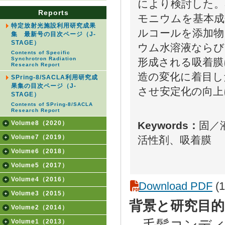
により検討した。
Reports
モニウムを基本
特定放射光施設利用研究成果
ルコールを添加物
集 最新号の目次ページ（J-
STAGE）
ウム水溶液ならび
Contents of Specific
Synchrotron Radiation
形成される吸着膜
Research Report
造の変化に着目し
SPring-8/SACLA利用研究成
果集の目次ページ（J-
させ安定化の向上
STAGE）
Contents of SPring-8/SACLA
Research Report
Keywords：
固／
Volume8（2020）
Volume7（2019）
活性剤、吸着膜
Volume6（2018）
Volume5（2017）
Volume4（2016）
Download PDF
(1
Volume3（2015）
背景と研究目的
Volume2（2014）
毛髪コンディ
Volume1（2013）