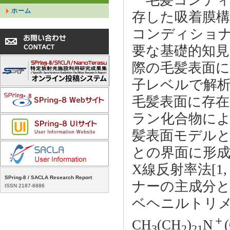
ホーム
存した吸着膜
コンディショ
要な基礎的知
際の毛髪表面
子レベルで解
毛髪表面に存
ラン化合物に
髪表面モデル
との界面に形
X線反射率法[1
SPring-8 / SACLA Research Report
ナーの主成分
ISSN 2187-6886
ベヘニルトリメ
＋
CH
(CH
)
N
3
2
21