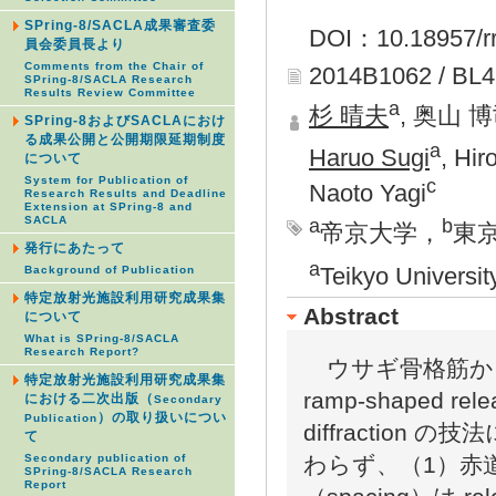
SPring-8/SACLA成果審査委
DOI：10.18957/rr
員会委員長より
Comments from the Chair of
2014B1062 / BL
SPring-8/SACLA Research
Results Review Committee
a
杉 晴夫
, 奥山 
SPring-8およびSACLAにおけ
る成果公開と公開期限延期制度
a
Haruo Sugi
, Hi
について
c
System for Publication of
Naoto Yagi
Research Results and Deadline
Extension at SPring-8 and
SACLA
a
b
帝京大学，
東
発行にあたって
a
Teikyo Universit
Background of Publication
特定放射光施設利用研究成果集
Abstract
について
What is SPring-8/SACLA
Research Report?
ウサギ骨格筋から作成した
特定放射光施設利用研究成果集
ramp-shaped 
における二次出版（
Secondary
）の取り扱いについ
Publication
diffractio
て
わらず、（1）赤道反射強
Secondary publication of
SPring-8/SACLA Research
Report