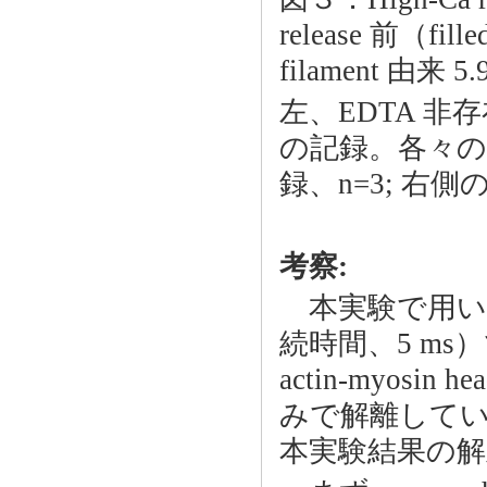
release 前（fill
filament 由
左、EDTA 非
の記録。各々の d
録、n=3; 右
考察:
本実験で用いた ram
続時間、5 m
actin-myosin
みで解離して
本実験結果の