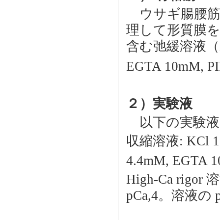
ウサギ腸腰筋から
理して形質膜を除去し
含む弛緩溶液（KCl
EGTA 10mM, 
２）実験液
以下の実験液
収縮溶液: KCl 10
4.4mM, EGTA 1
High-Ca ri
pCa,4。溶液の 