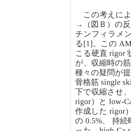
この考えによれば
→（図Ｂ）の
チンフィラメン
る[1]。この 
こる硬直 rig
が、収縮時の筋
種々の疑問が提
骨格筋 single sk
下で収縮させ、
rigor）と low
作成した rigor）
の 0.5%、 
った。high-Ca ri