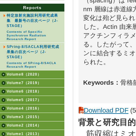
（spacing）は r
Reports
nm 層線は赤道線方向の
特定放射光施設利用研究成果
変化は殆ど見られな
集 最新号の目次ページ（J-
した。Actin 
STAGE）
Contents of Specific
アクチンフィラメ
Synchrotron Radiation
Research Report
る。したがって、ra
SPring-8/SACLA利用研究成
ンに結合するミオ
果集の目次ページ（J-
STAGE）
られた。
Contents of SPring-8/SACLA
Research Report
Volume8（2020）
Keywords：
骨格筋
Volume7（2019）
Volume6（2018）
Volume5（2017）
Volume4（2016）
Download PDF
(5
Volume3（2015）
背景と研究目的
Volume2（2014）
筋収縮はミオ
Volume1（2013）