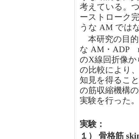
考えている。つまり
ーストローク完了時
うな AM では
本研究の目的は
な AM・ADP myo
のX線回折像からみた
の比較により、AM
知見を得るこ
の筋収縮機構
実験を行った
実験：
１） 骨格筋 skin