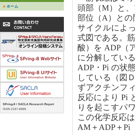
頭部（M）と
ホーム
部位（A）との
サイクルによ
式図である。筋
酸）を ADP
に分解しているが
ADP・Pi 
している（図Ｄ
ずアクチンフ
反応により Pi
SPring-8 / SACLA Research Report
りを起こすパ
ISSN 2187-6886
この化学反応は M
AM＋ADP＋P