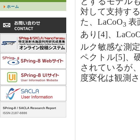
とするモデルも
ホーム
対して支持する
た、LaCoO
表
3
あり[4]、LaCo
ルク敏感な測定
ペクトル[5]、
されているが
度変化は観測
SPring-8 / SACLA Research Report
ISSN 2187-6886