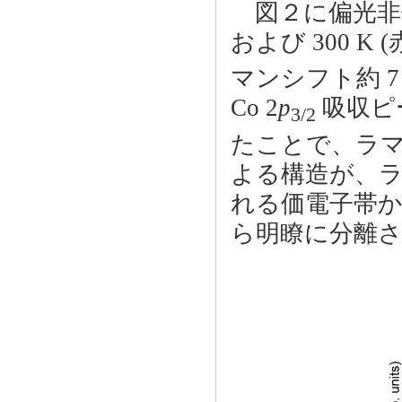
図２に偏光非保存 d
および 300 K (
マンシフト約 
Co 2
p
吸収ピー
3/2
たことで、ラマ
よる構造が、ラマ
れる価電子帯か
ら明瞭に分離