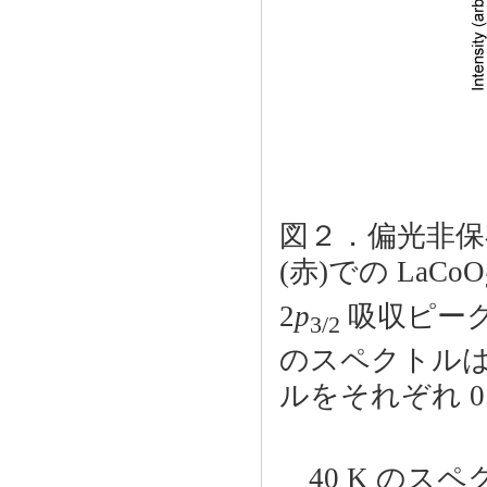
図２．偏光非保存配
(赤)での LaCoO
2
p
吸収ピーク
3/2
のスペクトルは、
ルをそれぞれ 0
40 K のス