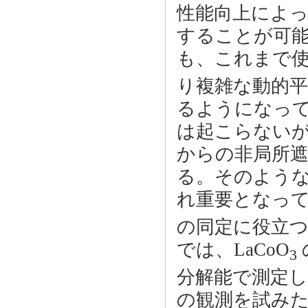
性能向上によ
することが可能
も、これまで使
り複雑な動的
るようになってい
は起こらないが 
からの非局所
る。そのよう
れ重要となって
の同定に役立
では、LaCoO
の
3
分解能で測定
の観測を試み