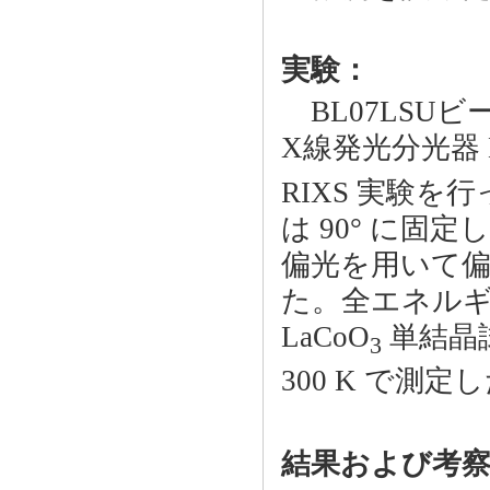
実験：
BL07LSU
X線発光分光器 HO
RIXS 実験を
は 90° に
偏光を用いて偏
た。全エネルギー
LaCoO
単結晶
3
300 K で測定
結果および考