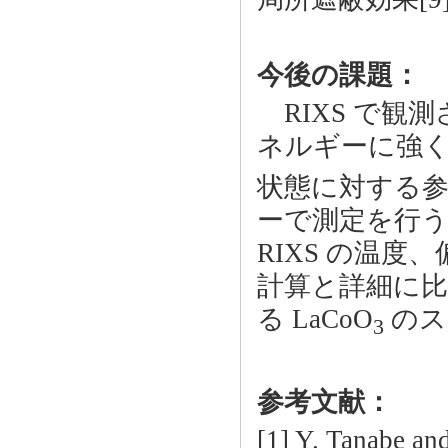
今後の課題：
RIXS で観
ネルギーに強く
状態に対する
ーで測定を行
RIXS の温
計算と詳細に比
る LaCoO
のス
3
参考文献：
[1] Y. Tanabe an