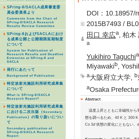
SPring-8/SACLA成果審査委
DOI：10.18957/rr
員会委員長より
Comments from the Chair of
2015B7493 / BL
SPring-8/SACLA Research
Results Review Committee
a
田口 幸広
, 柏木
SPring-8およびSACLAにおけ
る成果公開と公開期限延期制度
a
について
System for Publication of
a
Research Results and Deadline
Yukihiro Taguchi
Extension at SPring-8 and
SACLA
b
Miyawaki
, Yosh
発行にあたって
a
b
大阪府立大学,
Background of Publication
特定放射光施設利用研究成果集
a
Osaka Prefectur
について
What is SPring-8/SACLA
Research Report?
Abstract
特定放射光施設利用研究成果集
温度上昇とともに非磁性から常磁
における二次出版（
Secondary
）の取り扱いについ
態を調べるため、40 K と 300 K
Publication
て
Co 3
d
状態の変化にともない、
Secondary publication of
SPring-8/SACLA Research
Report