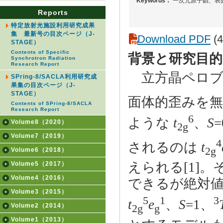
Keywords：
一次元原子鎖、表
Reports
特定放射光施設利用研究成果
集 最新号の目次ページ（J-
Download PDF
(4
STAGE）
Contents of Specific
背景と研究目的
Synchrotron Radiation
Research Report
立方晶ペロブス
SPring-8/SACLA利用研究成
果集の目次ページ（J-
STAGE）
面体的歪みを無
Contents of SPring-8/SACLA
Research Report
6
ような
t
、
S
Volume8（2020）
2g
Volume7（2019）
4
されるのは
t
2g
Volume6（2018）
えられる[1]
Volume5（2017）
Volume4（2016）
できるが絶対
Volume3（2015）
5
1
3
t
e
、
S
=1、
Volume2（2014）
2g
g
Volume1（2013）