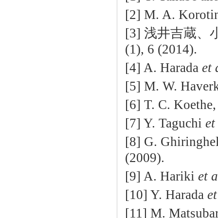
[2] M. A. Korot
[3] 浅井吉
(1), 6 (2014).
[4] A. Harada
et 
[5] M. W. Haver
[6] T. C. Koethe,
[7] Y. Taguchi
et
[8] G. Ghiringhe
(2009).
[9] A. Hariki
et a
[10] Y. Harada
et
[11] M. Matsuba