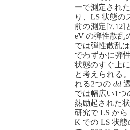
ーで測定された
り、LS 状態
前の測定[7,12
eV の弾性散乱
では弾性散乱は禁
でわずかに弾性
状態のすぐ上にあ
と考えられる。40 
れる2つの
dd
遷
では幅広い1つ
熱励起された状
研究で LS か
K での LS 状態