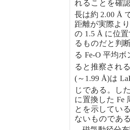
れることを確認し
長は約 2.00
距離が実際よ
の 1.5 Å 
るものだと判断
る Fe-O 平均ボ
ると推察される
(～1.99 Å)は La
じである。したが
に置換した F
とを示してい
ないものであ
磁気動径分布