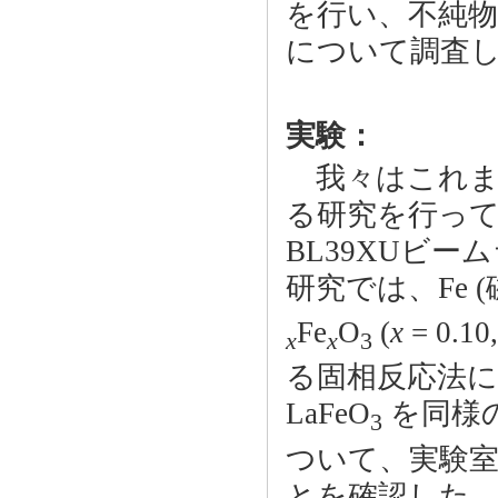
を行い、不純
について調査
実験：
我々はこれまで
る研究を行って
BL39XUビ
研究では、Fe 
Fe
O
(
x
= 0.
x
x
3
る固相反応法
LaFeO
を同様
3
ついて、実験室
とを確認した。