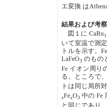
エ変換 はAthe
結果および考
図１に CaRu
1
いて室温で測定
トルを示す。Fe
LaFeO
のもの
3
Fe イオン周
る。ところで、L
トは同じ局所対
Fe
O
中の F
x
x
3
と同じであり