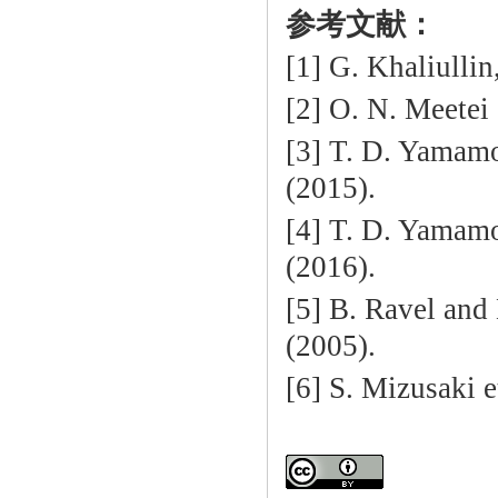
参考文献：
[1] G. Khaliullin
[2] O. N. Meetei 
[3] T. D. Yamamo
(2015).
[4] T. D. Yamamo
(2016).
[5] B. Ravel and
(2005).
[6] S. Mizusaki e