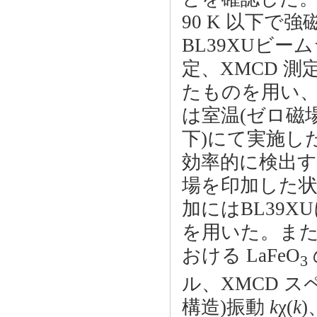
90 K 以下
BL39XUビー
定、XMCD 
たものを用い、
は室温(ゼロ磁場)
下)にて実施し
効率的に検出す
場を印加した状
加にはBL39X
を用いた。また
おける LaFeO
3
ル、XMCD ス
構造)振動
k
χ(
k
)