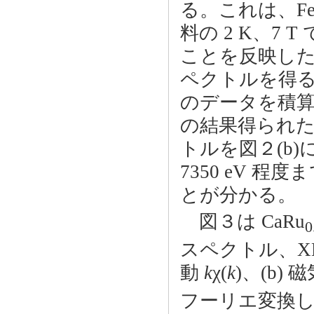
る。これは、Fe
料の 2 K、7 
ことを反映し
ペクトルを得る
のデータを積
の結果得られた
トルを図２(b
7350 eV 
とが分かる。
図３は CaRu
0
スペクトル、XM
動
k
χ(
k
)、(b) 
フーリエ変換して