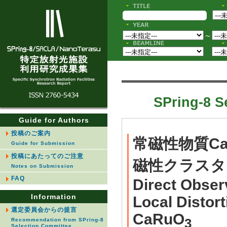
〜
SPring-8 S
Guide for Authors
投稿のご案内
常磁性物質Ca
Guide for Submission
投稿にあたってのご注意
磁性クラスタ
Notes on Submission
FAQ
Direct Obser
Information
Local Distort
選定委員会からの提言
CaRuO
3
Recommendation from SPring-8
Selection Committee