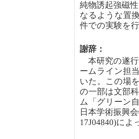
純物誘起強磁
なるような置
件での実験を
謝辞：
本研究の遂行お
ームライン担
いた。この場
の一部は文部
ム「グリーン
日本学術振興会特
17J04840