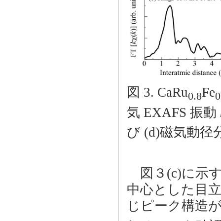
図 3. CaRu
Fe
0.8
0
気 EXAFS 振動
び (d)磁気動径
図３(c)に示す
中心とした目
じピーク構造が 