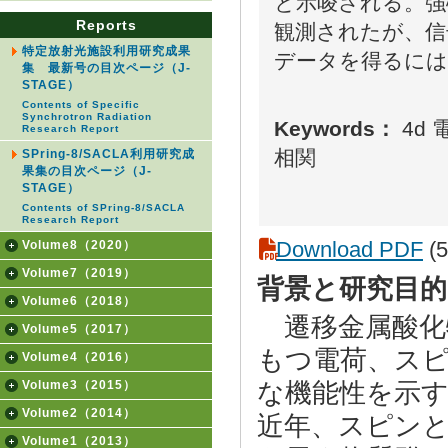
と示唆される。強磁
Reports
観測されたが、信
特定放射光施設利用研究成果
データを得るには
集 最新号の目次ページ（J-
STAGE）
Contents of Specific
Synchrotron Radiation
Keywords：
4d
Research Report
相関
SPring-8/SACLA利用研究成
果集の目次ページ（J-
STAGE）
Contents of SPring-8/SACLA
Research Report
Download PDF
(5
Volume8（2020）
Volume7（2019）
背景と研究目的
Volume6（2018）
遷移金属酸化
Volume5（2017）
もつ電荷、ス
Volume4（2016）
Volume3（2015）
な機能性を示
Volume2（2014）
近年、スピン
Volume1（2013）