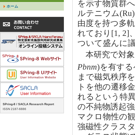
を示す物質群へ
ホーム
ルテニウム(Ru
由度を持つ多
れており[1, 
ついて盛んに
本研究で対象と
Pbnm
)を有す
まで磁気秩序を
トを他の遷移
れるという特
の不純物誘起
SPring-8 / SACLA Research Report
ISSN 2187-6886
マクロ物性の観点
強磁性クラスタ