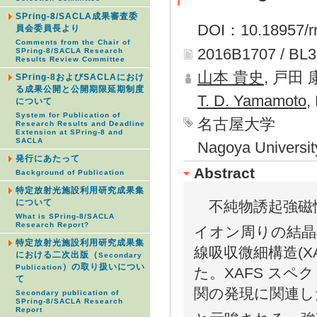
SPring-8/SACLA成果審査委
DOI：10.18957/rr
員会委員長より
Comments from the Chair of
2016B1707 / BL
SPring-8/SACLA Research
Results Review Committee
山本 貴史
, 戸田
SPring-8およびSACLAにおけ
る成果公開と公開期限延期制度
T. D. Yamamoto
,
について
System for Publication of
名古屋大学
Research Results and Deadline
Extension at SPring-8 and
SACLA
Nagoya Universit
発行にあたって
Abstract
Background of Publication
特定放射光施設利用研究成果集
について
不純物誘起強磁性
What is SPring-8/SACLA
Research Report?
イオン周りの結晶
特定放射光施設利用研究成果集
線吸収微細構造(X
における二次出版（
Secondary
）の取り扱いについ
Publication
た。XAFS ス
て
関の発現に関連した
Secondary publication of
SPring-8/SACLA Research
Report