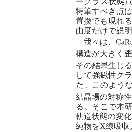
ーグラス状態)
特筆すべき点は
置換でも現れ
由度だけで説
我々は、CaR
構造が大きく歪
その結果生じる
して強磁性ク
た。このような
結晶場の対称
る。そこで本
軌道状態の変
純物をX線吸収元