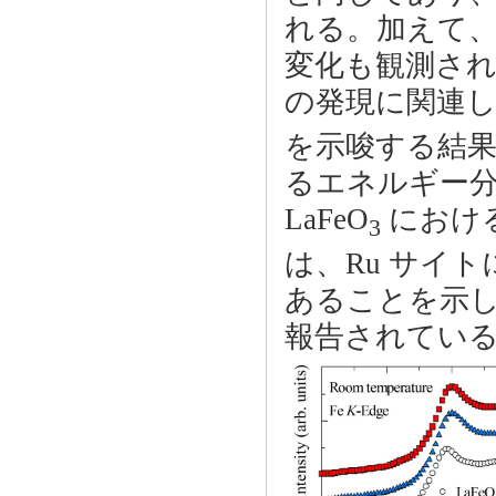
れる。加えて
変化も観測さ
の発現に関連した
を示唆する結
るエネルギー分解
LaFeO
におけ
3
は、Ru サイト
あることを示
報告されている