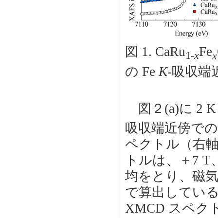
図 1. CaRu
Fe
1-
x
x
の Fe
K
-吸収端
図２(a)に 2 K
吸収端近傍での 
ペクトル（右軸
トルは、＋7 T
均をとり、磁
で算出している。
XMCD スペ