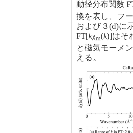
動径分布関数 FT
換を表し、フ
および３(d)に
FT[
k
χ
(
k
)]は
m
と磁気モーメ
える。