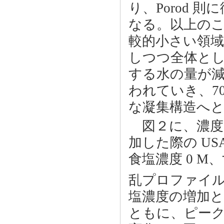
り、Porod
なる。以上の
較的小さい領域
しつつ全体と
する水の量が
われていき、7
な凝集構造へ
図２に、濃度 
加した際の US
食塩濃度 0 
乱プロファイルの 
塩濃度の増加とと
ともに、ピー