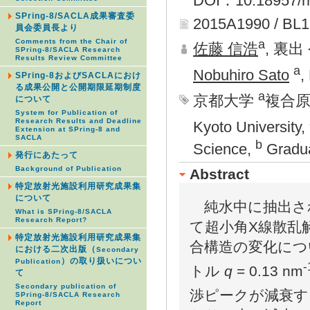
DOI：10.18957/rr
SPring-8/SACLA成果審査委
2015A1990 / BL
員会委員長より
a
Comments from the Chair of
佐藤 信浩
, 裏出
SPring-8/SACLA Research
Results Review Committee
a
Nobuhiro Sato
,
SPring-8およびSACLAにおけ
る成果公開と公開期限延期制度
a
京都大学
複合原
について
System for Publication of
Research Results and Deadline
Kyoto University,
Extension at SPring-8 and
SACLA
b
Science,
Gradua
発行にあたって
Background of Publication
Abstract
特定放射光施設利用研究成果集
について
純水中に抽出さ
What is SPring-8/SACLA
Research Report?
て超小角X線散乱
特定放射光施設利用研究成果集
合構造の変化につ
における二次出版（
Secondary
）の取り扱いについ
Publication
-
トル
q
= 0.13 nm
て
Secondary publication of
渉ピークが減衰す
SPring-8/SACLA Research
Report