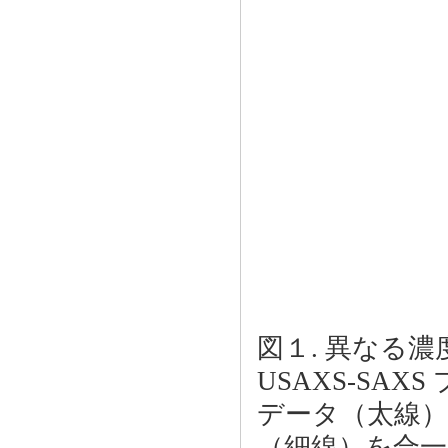
図１. 異なる
USAXS-SAX
データ（太線）とP
（細線）を合