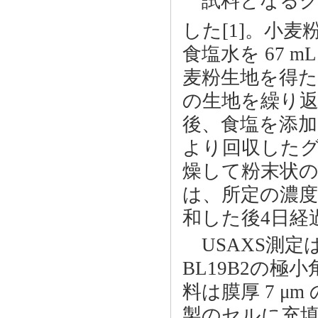
試料となるグ
した[1]。小麦粉（
食塩水を 67 
麦粉生地を得た
の生地を繰り返
後、食塩を添
より回収した
燥して粉末状
は、所定の濃
和した後4日経
USAXS測定は
BL19B2の
料は膜厚 7 μ
製のセルに充填し