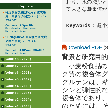
おり、水の減少と
Reports
て大きな凝集体が
特定放射光施設利用研究成果
集 最新号の目次ページ（J-
STAGE）
Keywords：
超小
Contents of Specific
Synchrotron Radiation
Research Report
SPring-8/SACLA利用研究成
果集の目次ページ（J-
STAGE）
Download PDF
(3
Contents of SPring-8/SACLA
Research Report
背景と研究目的
Volume8（2020）
小麦粉食品の
Volume7（2019）
ク質の複合体
Volume6（2018）
Volume5（2017）
グルテンは、
Volume4（2016）
ジンと弾性的
Volume3（2015）
複合体であり、
Volume2（2014）
のためには、
Volume1（2013）