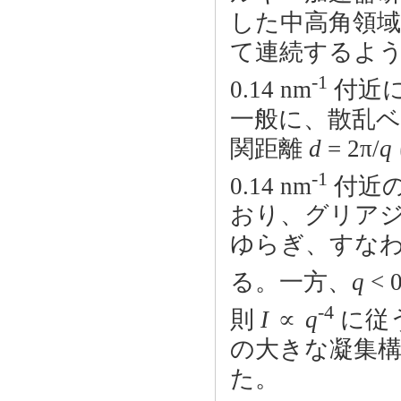
した中高角領域
て連続するよう
-1
0.14 nm
付近
一般に、散乱
関距離
d
= 2π/
q
-1
0.14 nm
付近
おり、グリア
ゆらぎ、すな
る。一方、
q
< 0
-4
則
I
∝
q
に従う
の大きな凝集
た。