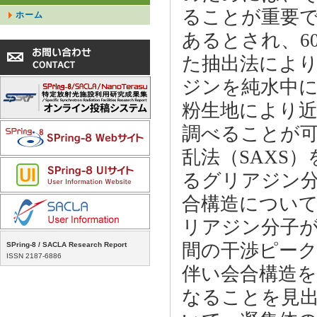
ることが重要
ホーム
あるとされ、6
た抽出法によ
ジンを純水中に
粉生地により
調べることが可
乱法（SAXS
るグリアジン
合構造につい
リアジン分子
間の干渉ピー
SPring-8 / SACLA Research Report
ISSN 2187-6886
伴い会合構造
なることを見