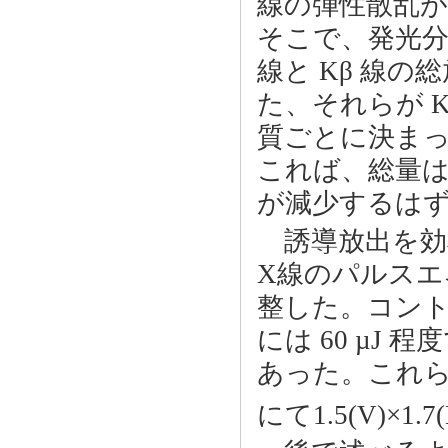
線の弾性散乱が
そこで、発光分
線と Kβ 線
た、それらが K
質ごとに決まっ
これば、総量は
が減少するは
誘導放出を効
X線のパルス
整した。コントロ
には 60 µJ
あった。これら
にて1.5(V)×1.7(