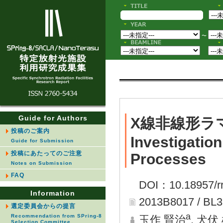
〜
Guide for Authors
X線非線形ラ
投稿のご案内
Investigatio
Guide for Submission
投稿にあたってのご注意
Processes
Notes on Submission
FAQ
DOI：10.18957/rr
Information
2013B8017 / BL3
選定委員会からの提言
a
Recommendation from SPring-8
玉作 賢治
, 犬伏
Selection Committee