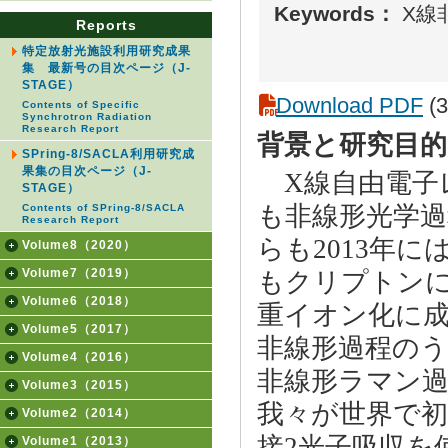
Keywords：
X線
Reports
特定放射光施設利用研究成果
集 最新号の目次ページ（J-
STAGE）
Download PDF
(3
Contents of Specific
Synchrotron Radiation
Research Report
背景と研究目的
SPring-8/SACLA利用研究成
果集の目次ページ（J-
X線自由電子レ
STAGE）
も非線形光学過
Contents of SPring-8/SACLA
Research Report
らも2013年
Volume8（2020）
Volume7（2019）
もクリプトンに
Volume6（2018）
重イオン化に成
Volume5（2017）
非線形過程のう
Volume4（2016）
非線形ラマン過
Volume3（2015）
我々が世界で初
Volume2（2014）
接2光子吸収を
Volume1（2013）