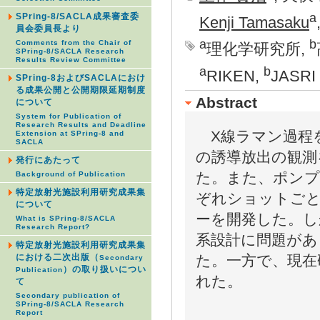
a
SPring-8/SACLA成果審査委
Kenji Tamasaku
員会委員長より
a
b
Comments from the Chair of
理化学研究所,
SPring-8/SACLA Research
Results Review Committee
a
b
RIKEN,
JASRI
SPring-8およびSACLAにおけ
る成果公開と公開期限延期制度
Abstract
について
System for Publication of
Research Results and Deadline
X線ラマン過程
Extension at SPring-8 and
SACLA
の誘導放出の観測
発行にあたって
た。また、ポンプ
Background of Publication
特定放射光施設利用研究成果集
ぞれショットご
について
ーを開発した。し
What is SPring-8/SACLA
Research Report?
系設計に問題があ
特定放射光施設利用研究成果集
た。一方で、現在
における二次出版（
Secondary
）の取り扱いについ
Publication
れた。
て
Secondary publication of
SPring-8/SACLA Research
Report