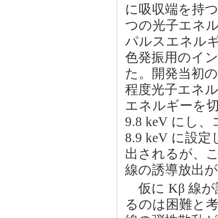
に吸収端を持つ
つの光子エネ
パルスエネルギ
色発振用のイ
た。開発当初
程度光子エネ
エネルギーを
9.8 keV 
8.9 keV に
出されるが、こ
線の誘導放出
仮に Kβ 線
るのは困難と