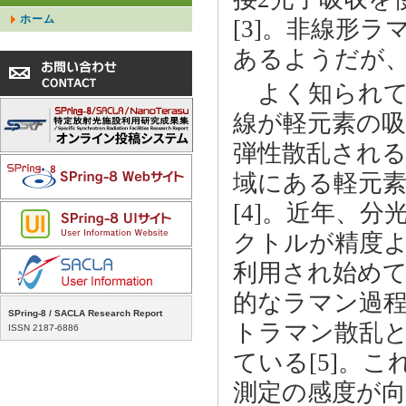
ホーム
[3]。非線形
あるようだが
よく知られて
線が軽元素の
弾性散乱される
域にある軽元素
[4]。近年、
クトルが精度
利用され始め
的なラマン過
SPring-8 / SACLA Research Report
トラマン散乱
ISSN 2187-6886
ている[5]。
測定の感度が