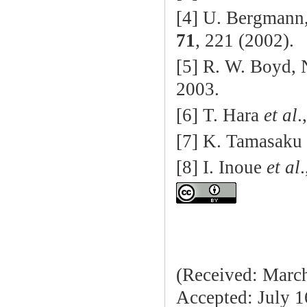
[4] U. Bergmann,
71
, 221 (2002).
[5] R. W. Boyd, 
2003.
[6] T. Hara
et al
.
[7] K. Tamasaku
[8] I. Inoue
et al
(Received: March
Accepted: July 1