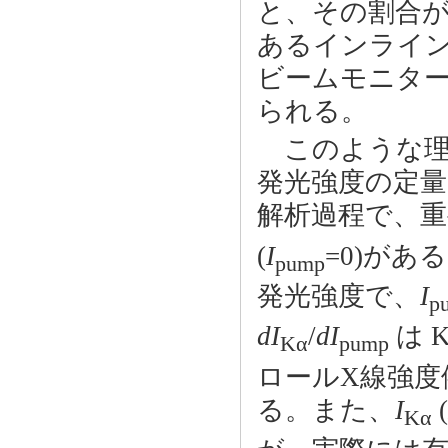
と、その割合
あるインライ
ビームモニタ
られる。
このような理由
発光強度の定
解析過程で、
(
I
=0)が
pump
発光強度で、
I
p
dI
/
dI
は 
Kα
pump
ロールX線強度
る。また、
I
(
Kα