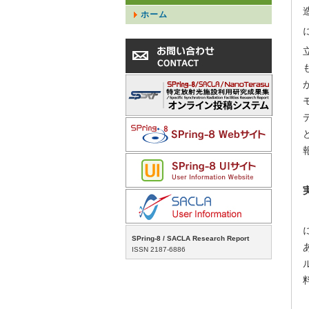
ホーム
SPring-8 / SACLA Research Report
ISSN 2187-6886