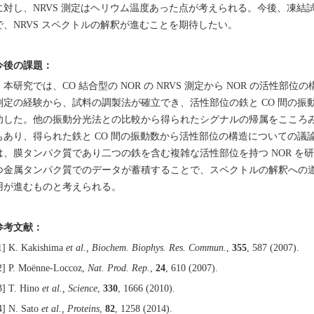
に対し、NRVS 測定はヘリウム温度あった点が考えられる。今後、凍結
で、NRVS スペクトルの解釈が進むことを期待したい。
今後の課題：
本研究では、CO 結合型の NOR の NRVS 測定から NOR の活性部位
測定の経験から、試料の調製法が確立でき、活性部位の鉄と CO 間の
功した。他の振動分光法との比較から得られたシグナルの帰属をこころ
もあり、得られた鉄と CO 間の振動数から活性部位の構造についての議
は、膜タンパク質であり二つの鉄を含む複雑な活性部位を持つ NOR を
つ金属タンパク質でのデータが蓄積することで、スペクトルの解釈への道筋
用が進むものと考えられる。
参考文献：
1] K. Kakishima
et al., Biochem. Biophys. Res. Commun.
,
355
, 587 (2007).
2] P. Moënne-Loccoz,
Nat. Prod. Rep.
,
24
, 610 (2007).
3] T. Hino
et al., Science
,
330
, 1666 (2010).
4] N. Sato
et al., Proteins
,
82
, 1258 (2014).