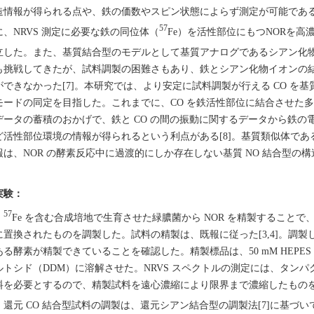
造情報が得られる点や、鉄の価数やスピン状態によらず測定が可能であ
57
に、NRVS 測定に必要な鉄の同位体（
Fe）を活性部位にもつNORを高
立した。また、基質結合型のモデルとして基質アナログであるシアン化物
も挑戦してきたが、試料調製の困難さもあり、鉄とシアン化物イオンの
ができなかった[7]。本研究では、より安定に試料調製が行える CO を基
モードの同定を目指した。これまでに、CO を鉄活性部位に結合させた
データの蓄積のおかげで、鉄と CO の間の振動に関するデータから鉄
ど活性部位環境の情報が得られるという利点がある[8]。基質類似体である
報は、NOR の酵素反応中に過渡的にしか存在しない基質 NO 結合型の構
実験：
57
Fe を含む合成培地で生育させた緑膿菌から NOR を精製することで
に置換されたものを調製した。試料の精製は、既報に従った[3,4]。調製
ある酵素が精製できていることを確認した。精製標品は、50 mM HEPES buffer 
ルトシド（DDM）に溶解させた。NRVS スペクトルの測定には、タンパク
料を必要とするので、精製試料を遠心濃縮により限界まで濃縮したもの
還元 CO 結合型試料の調製は、還元シアン結合型の調製法[7]に基づ