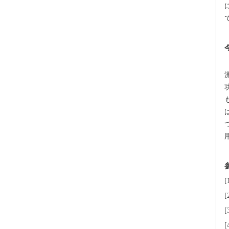
[
[
[
[