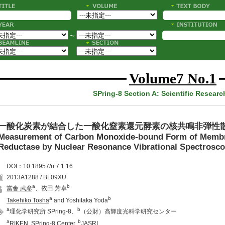
〜
Volume7 No.1
SPring-8 Section A: Scientific Researc
一酸化炭素が結合した一酸化窒素還元酵素の核共鳴非弾性
Measurement of Carbon Monoxide-bound Form of Membra
Reductase by Nuclear Resonance Vibrational Spectrosc
DOI：10.18957/rr.7.1.16
2013A1288 / BL09XU
a
b
當舎 武彦
、依田 芳卓
a
b
Takehiko Tosha
and Yoshitaka Yoda
a
b
理化学研究所 SPring-8、
（公財）高輝度光科学研究センター
a
b
RIKEN, SPring-8 Center,
JASRI