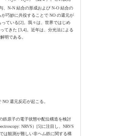
2
2
、N-N 結合の形成および N-O 結合の
が巧妙に共役することで NO の還元が
っている[2]。我々は、世界ではじめ
てきた [3,4]。近年は、分光法による
未解明である。
で NO 還元反応が起こる。
の鉄原子の電子状態や配位構造を検討
ctroscopy: NRVS）[5]に注目し、NRVS
分光法では観測が難しい非ヘム鉄に関する構