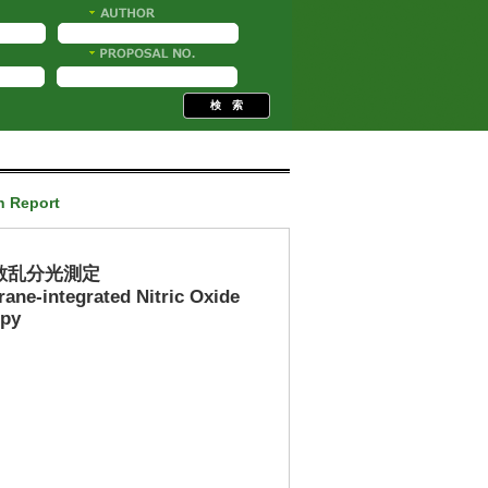
h Report
散乱分光測定
ne-integrated Nitric Oxide
opy