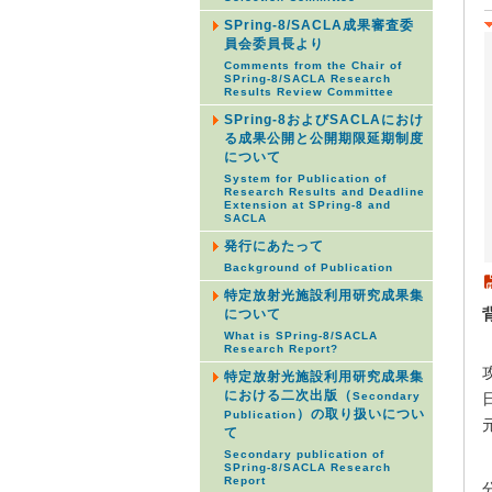
SPring-8/SACLA成果審査委
員会委員長より
Comments from the Chair of
SPring-8/SACLA Research
Results Review Committee
SPring-8およびSACLAにおけ
る成果公開と公開期限延期制度
について
System for Publication of
Research Results and Deadline
Extension at SPring-8 and
SACLA
発行にあたって
Background of Publication
特定放射光施設利用研究成果集
について
What is SPring-8/SACLA
Research Report?
特定放射光施設利用研究成果集
における二次出版（
Secondary
）の取り扱いについ
Publication
て
Secondary publication of
SPring-8/SACLA Research
Report