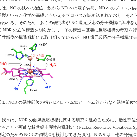
2
には、NO の鉄への配位、鉄から NO への電子供与、NO へのプロトン供与
開裂といった化学の基礎ともいえるプロセスが詰め込まれており、それら
行われる。そのため、多くの研究者が NO 還元反応の分子機構に興味をも
て NOR の立体構造を明らかにし、その構造を基盤に反応機構の考察を行っ
活性部位の構造解析にも取り組んでいるが、NO 還元反応の分子機構は
図１. NOR の活性部位の構造[3,4]。ヘム鉄と非ヘム鉄からなる活性部位
我々は、NOR の触媒反応機構に関する研究を進めるために、活性部位
ることが可能な核共鳴非弾性散乱測定（Nuclear Resonance Vibrational Spe
測定のための NOR の調製法を検討してきた[6,7]。NRVS は、他の