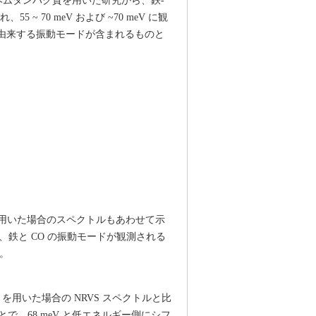
ヘムタンパク質を用いた研究から、鉄-
 ~ 70 meV および ~70 meV に観
 に由来する振動モードが含まれるものと
を用いた場合のスペクトルもあわせて示
、鉄と CO の振動モードが観測される
た。
）を用いた場合の NRVS スペクトルと比
とで、68 meV と低エネルギー側にシフ