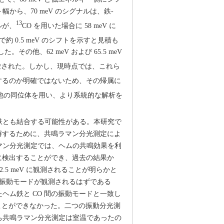
ら、70 meV のシグナルは、鉄-
13
ルが、
CO を用いた場合に 58 meV に
約 0.5 meV のシフトを示すと見積も
その他、62 meV および 65.5 meV
唆された。しかし、現時点では、これら
応するのか明確ではないため、その帰属に
の他の同位体を用い、より系統的な解析を
の鉄とも結合する可能性がある。本研究で
理解するために、共鳴ラマン分光測定によ
ラマン分光測定では、ヘムの共鳴効果を利
に検出することができ、過去の結果か
2.5 meV に観測されることが明らかと
間の振動モードが観測されるはずである
ヘム鉄と CO 間の振動モードと一致し
ことができなかった。二つの振動分光測
ち共鳴ラマン分光測定は室温であったの