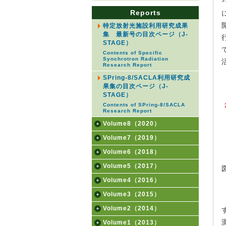
Reports
特定放射光施設利用研究成果
集 最新号の目次ページ（J-
STAGE）
Contents of Specific
Synchrotron Radiation
Research Report
SPring-8/SACLA利用研究成
果集の目次ページ（J-
STAGE）
Contents of SPring-8/SACLA
Research Report
Volume8（2020）
Volume7（2019）
Volume6（2018）
Volume5（2017）
Volume4（2016）
Volume3（2015）
Volume2（2014）
す
Volume1（2013）