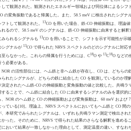
トして観測された。観測されたエネルギー領域および同位体によるシフト幅か
CO の変角振動であると帰属した。また、58.5 meV に検出されたシグナ
13
シフトして観測された。
CO を用いた場合、鉄-CO 伸縮振動は、理論値で
られるので、58.5 meV のシグナルは、鉄-CO 伸縮振動に由来すると解釈した。
13
にみられるシグナルも
CO を用いることで、シフトを示す可能性が示
13
のシグナルが
CO で得られた NRVS スペクトルのどのシグナルに対
18
13
18
は至らなかった。これらの帰属を行うためには、C
O や
C
O など
行う必要がある。
NOR の活性部位には、ヘム鉄と非ヘム鉄が存在し、CO は、どちら
みられたシグナルが、どちらの鉄に結合した CO を観測しているのか
り決定されたヘム鉄-CO の伸縮振動と変角振動の値と比較した。共鳴
用することで、ヘム鉄に結合した CO に由来するシグナルのみを選択的
ら、NOR のヘム鉄と CO の伸縮振動および変角振動は、60 meV および 7
なっている[10]。理論上、NRVS スペクトルにおいてもヘム鉄と CO 
が、本研究でみられたシグナルは、いずれも共鳴ラマン測定で検出された
なかった。そのために、NRVS で得られた結果のさらなる解釈を進める
定において結果が一致しなかった理由として、測定温度の違い、すなわ