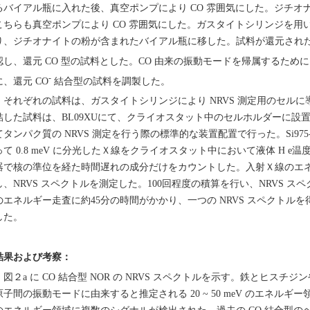
るバイアル瓶に入れた後、真空ポンプにより CO 雰囲気にした。ジチ
こちらも真空ポンプにより CO 雰囲気にした。ガスタイトシリンジを用いて 
り、ジチオナイトの粉が含まれたバイアル瓶に移した。試料が還元され
認し、還元 CO 型の試料とした。CO 由来の振動モードを帰属するために 
-
に、還元 CO
結合型の試料を調製した。
それぞれの試料は、ガスタイトシリンジにより NRVS 測定用のセル
結した試料は、BL09XUにて、クライオスタット中のセルホルダーに設置した
てタンパク質の NRVS 測定を行う際の標準的な装置配置で行った。Si975
って 0.8 meV に分光したＸ線をクライオスタット中において液体 H e
器で核の準位を経た時間遅れの成分だけをカウントした。入射Ｘ線のエネルギーを
し、NRVS スペクトルを測定した。100回程度の積算を行い、NRVS 
のエネルギー走査に約45分の時間がかかり、一つの NRVS スペクトルを得
した。
結果および考察：
図２a に CO 結合型 NOR の NRVS スペクトルを示す。鉄とヒス
原子間の振動モードに由来すると推定される 20 ~ 50 meV のエネルギー領域