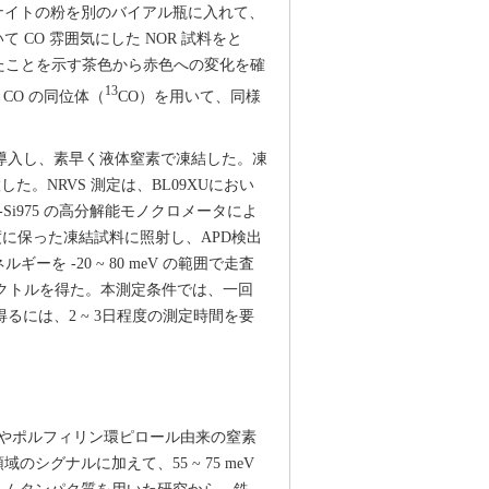
オナイトの粉を別のバイアル瓶に入れて、
CO 雰囲気にした NOR 試料をと
たことを示す茶色から赤色への変化を確
13
CO の同位体（
CO）を用いて、同様
に導入し、素早く液体窒素で凍結した。凍
。NRVS 測定は、BL09XUにおい
-Si975 の高分解能モノクロメータによ
温度に保った凍結試料に照射し、APD検出
 -20 ~ 80 meV の範囲で走査
スペクトルを得た。本測定条件では、一回
るには、2 ~ 3日程度の測定時間を要
チジンやポルフィリン環ピロール由来の窒素
のシグナルに加えて、55 ~ 75 meV