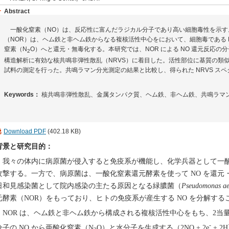
Abstract
一酸化窒素（NO）は、反応性に富んだラジカル分子であり高い細胞毒性を示す
（NOR）は、ヘム鉄と非ヘム鉄からなる複核活性中心をにおいて、細胞毒である 
窒素（N
O）へと還元・無毒化する。本研究では、NOR による NO 還元反応
2
構造解析に有効な核共鳴非弾性散乱（NRVS）に着目した。活性部位に基質の類
試料の測定を行った。共鳴ラマン分光測定の結果と比較し、得られた NRVS ス
Keywords：
核共鳴非弾性散乱、金属タンパク質、ヘム鉄、非ヘム鉄、共鳴ラマ
Download PDF
(402.18 KB)
背景と研究目的：
我々の体内に病原菌が侵入すると免疫系が機能し、化学兵器として一酸
攻撃する。一方で、病原菌は、一酸化窒素還元酵素を使って NO を還
日和見感染菌として院内感染の主たる原因となる緑膿菌（
Pseudomonas ae
元酵素（NOR）をもっており、ヒトの免疫系が産生する NO を分解するこ
NOR は、ヘム鉄と非ヘム鉄から構成される複核活性中心をもち、2当
-
分子の NO から亜酸化窒素（N
O）と水分子を生成する（2NO + 2e
+ 2H