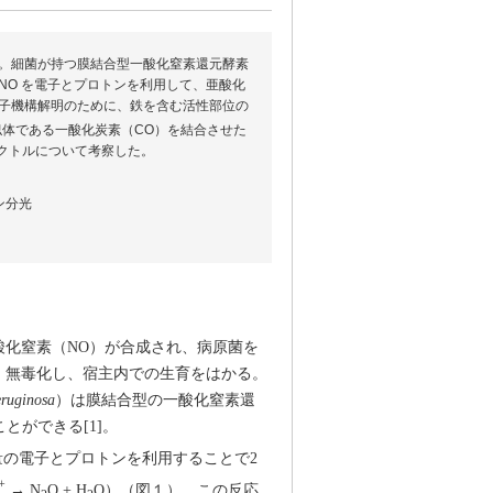
。細菌が持つ膜結合型一酸化窒素還元酵素
NO を電子とプロトンを利用して、亜酸化
の分子機構解明のために、鉄を含む活性部位の
似体である一酸化炭素（CO）を結合させた
ペクトルについて考察した。
ン分光
化窒素（NO）が合成され、病原菌を
元・無毒化し、宿主内での生育をはかる。
ruginosa
）は膜結合型の一酸化窒素還
とができる[1]。
量の電子とプロトンを利用することで2
+
→ N
O + H
O）（図１）。この反応