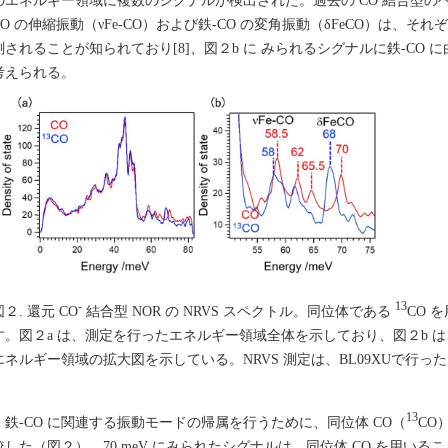
のエネルギー領域に複数のシグナルが検出された。過去の CO 結合型の
CO の伸縮振動（νFe-CO）および鉄-CO の変角振動（δFeCO）は、それぞれ、55
測されることが知られており[8]、図２b に みられるシグナルに鉄-CO
考えられる。
-
13
図２. 還元 CO
結合型 NOR の NRVS スペクトル。同位体である
CO 
す。図２a は、測定を行ったエネルギー領域全体を示しており、図２b は
エネルギー領域の拡大図を示している。NRVS 測定は、BL09XUで行っ
13
鉄-CO に関連する振動モードの帰属を行うために、同位体 CO（
CO
較した（図２）。70 meV にみられたシグナルは、同位体 CO を用いるこ