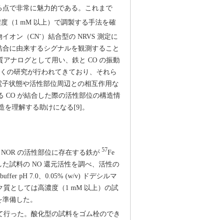
る点で非常に魅力的である。これまで
濃度（1 mM 以上）で調製する手法を確
-
イオン（CN
）結合型の NRVS 測定に
結合に由来するシグナルを観測すること
質アナログとして用い、鉄と CO の振動
多くの研究が行われてきており、それら
の電子状態や活性部位周辺との相互作用な
 CO が結合した際の活性部位の構造情
造を理解する助けになる[9]。
57
、NOR の活性部位に存在する鉄が
Fe
した試料の NO 還元活性を調べ、活性の
pH 7.0、0.05% (w/v) ドデシルマ
質としては高濃度（1 mM 以上）の試
を準備した。
いて行った。酸化型の試料をゴム栓のでき