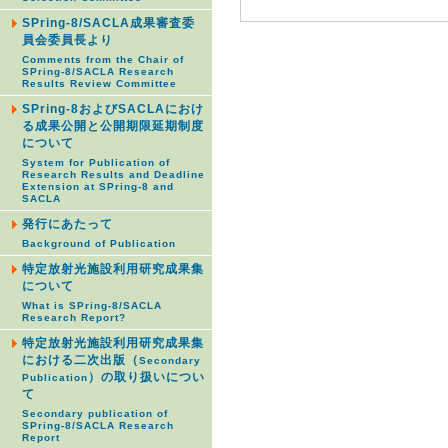
SPring-8/SACLA成果審査委
員会委員長より
Comments from the Chair of
SPring-8/SACLA Research
Results Review Committee
SPring-8およびSACLAにおけ
る成果公開と公開期限延期制度
について
System for Publication of
Research Results and Deadline
Extension at SPring-8 and
SACLA
発行にあたって
Background of Publication
特定放射光施設利用研究成果集
について
What is SPring-8/SACLA
Research Report?
特定放射光施設利用研究成果集
における二次出版（
Secondary
）の取り扱いについ
Publication
て
Secondary publication of
SPring-8/SACLA Research
Report