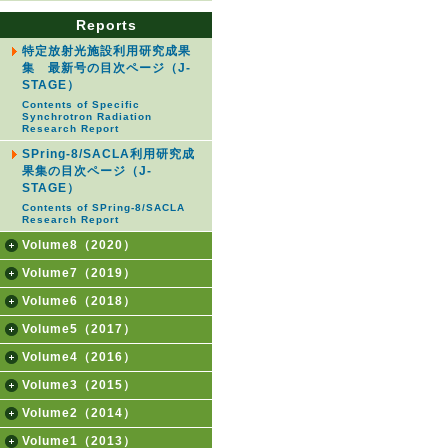
Reports
特定放射光施設利用研究成果
集 最新号の目次ページ（J-
STAGE）
Contents of Specific
Synchrotron Radiation
Research Report
SPring-8/SACLA利用研究成
果集の目次ページ（J-
STAGE）
Contents of SPring-8/SACLA
Research Report
Volume8（2020）
Volume7（2019）
Volume6（2018）
Volume5（2017）
Volume4（2016）
Volume3（2015）
Volume2（2014）
Volume1（2013）