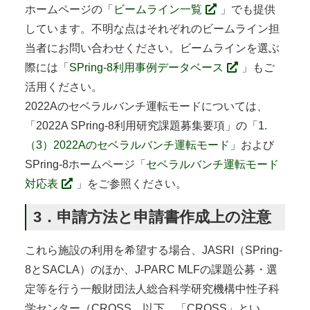
ホームページの「
ビームライン一覧
」でも提供
しています。不明な点はそれぞれのビームライン担
当者にお問い合わせください。ビームラインを選ぶ
際には「
SPring-8利用事例データベース
」もご
活用ください。
2022Aのセベラルバンチ運転モードについては、
「2022A SPring-8利用研究課題募集要項」の「
1.
（3）2022Aのセベラルバンチ運転モード
」および
SPring-8ホームページ「
セベラルバンチ運転モード
対応表
」をご参照ください。
3．申請方法と申請書作成上の注意
これら施設の利用を希望する場合、JASRI（SPring-
8とSACLA）のほか、J-PARC MLFの課題公募・選
定等を行う一般財団法人総合科学研究機構中性子科
学センター（CROSS。以下、「CROSS」とい