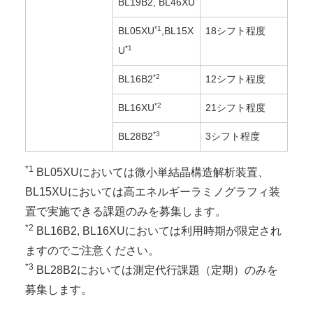
BL19B2, BL46XU
*1
BL05XU
,BL15X
18シフト程度
*1
U
*2
BL16B2
12シフト程度
*2
BL16XU
21シフト程度
*3
BL28B2
3シフト程度
*1
BL05XUにおいては微小単結晶構造解析装置、
BL15XUにおいては高エネルギーラミノグラフィ装
置で実施できる課題のみを募集します。
*2
BL16B2, BL16XUにおいては利用時期が限定され
ますのでご注意ください。
*3
BL28B2においては測定代行課題（定期）のみを
募集します。