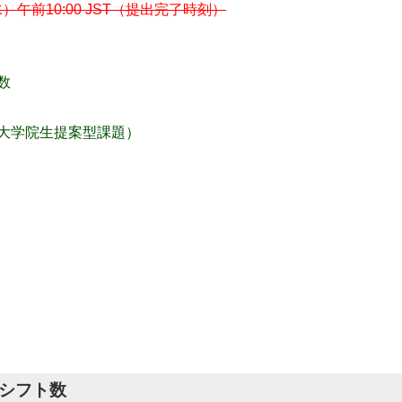
水）午前10:00 JST（提出完了時刻）
数
大学院生提案型課題）
シフト数