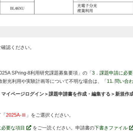
ご確認ください。
5A SPring-8利用研究課題募集要項」の「
3．課題申請に必
ださい。放射光利用や実験計画等について不明な場合は、「
11. 問い合
:
マイページログイン＞課題申請書を作成・編集する＞新規作
て「
2025A-Ⅲ
」をご選択ください。
に必要な項目
をご一読ください。申請書の
下書きファイル