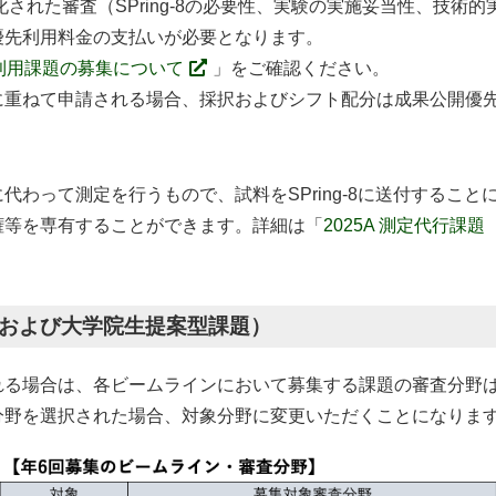
れた審査（SPring-8の必要性、実験の実施妥当性、技術
優先利用料金の支払いが必要となります。
先利用課題の募集について
」をご確認ください。
重ねて申請される場合、採択およびシフト配分は成果公開優
わって測定を行うもので、試料をSPring-8に送付するこ
権等を専有することができます。詳細は「
2025A 測定代行課
題および大学院生提案型課題）
る場合は、各ビームラインにおいて募集する課題の審査分野は
分野を選択された場合、対象分野に変更いただくことになりま