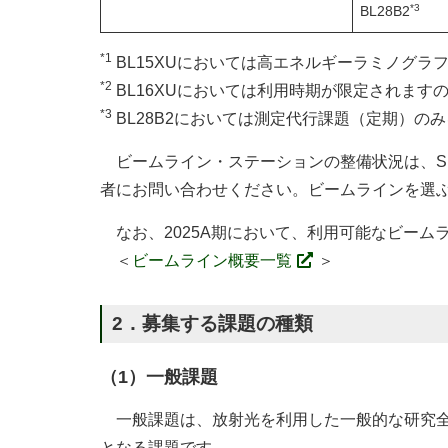
*3
BL28B2
*1
BL15XUにおいては高エネルギーラミノグ
*2
BL16XUにおいては利用時期が限定されます
*3
BL28B2においては測定代行課題（定期）の
ビームライン・ステーションの整備状況は、SPr
者にお問い合わせください。ビームラインを選
なお、2025A期において、利用可能なビーム
＜
ビームライン概要一覧
＞
2．募集する課題の種類
（1）一般課題
一般課題は、放射光を利用した一般的な研究全
となる課題です。