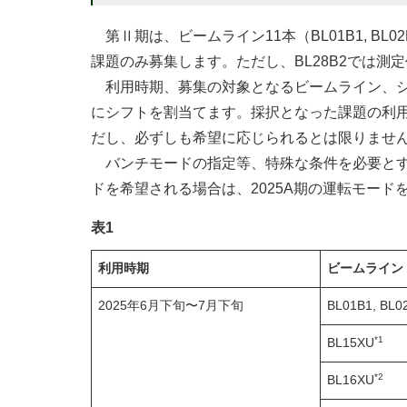
第Ⅱ期は、ビームライン11本（BL01B1, BL02B1, BL
課題のみ募集します。ただし、BL28B2では
利用時期、募集の対象となるビームライン、シフト
にシフトを割当てます。採択となった課題の利
だし、必ずしも希望に応じられるとは限りませ
バンチモードの指定等、特殊な条件を必要とす
ドを希望される場合は、2025A期の運転モード
表1
利用時期
ビームライン
2025年6月下旬〜7月下旬
BL01B1, BL0
*1
BL15XU
*2
BL16XU