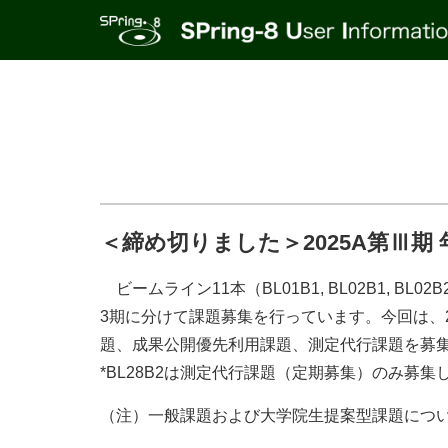
＜締め切りました＞2025A第Ⅲ
ビームライン11本（BL01B1, BL02B1, BL02B2, 
3期に分けて課題募集を行っています。今回は、2
題、成果公開優先利用課題、測定代行課題を募
*BL28B2は測定代行課題（定期募集）のみ募集
（注）一般課題および大学院生提案型課題につ