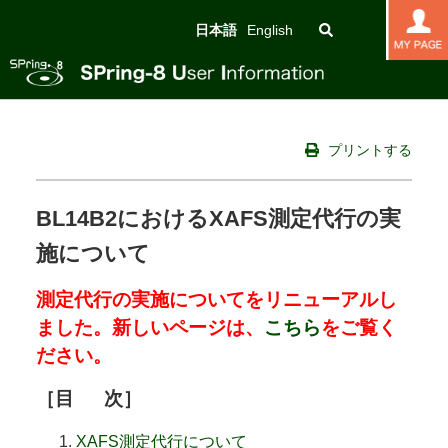
日本語
English
プリントする
BL14B2におけるXAFS測定代行の実
施について
測定代行の実施についてをリニューアルし
ました。新しいページは、
こちら
をご覧く
ださい。
［
目
次］
XAFS測定代行について