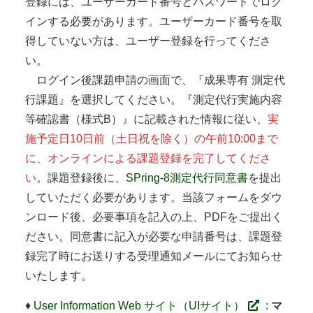
登録には、ユーザーカード番号とパスワードでログ
インする必要があります。ユーザーカード番号を取
得していない方は、ユーザー登録を行ってくださ
い。
ログイン後課題申請の画面で、『成果専有 測定代
行課題』を選択してください。『測定代行実施内容
等確認書（様式B）』に記載された情報に従い、
実
施予定日10日前（土日祝を除く）の午前10:00まで
に、オンラインによる課題登録を完了してくださ
い
。課題登録後に、
SPring-8測定代行同意書
を提出
していただく必要があります。当該フォームをダウ
ンロード後、必要事項を記入の上、PDFをご提出く
ださい。同意書に記入が必要な申請番号は、課題登
録完了時にお送りする受理通知メールにてお知らせ
いたします。
♦
User Information Web サイト（UIサイト）
:
マ