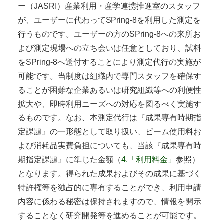
ー（JASRI）産業利用・産学連携推進室のスタッフ
が、ユーザーに代わってSPring-8を利用した測定を
行うものです。ユーザーの方のSPring-8への来所お
よび測定現場への立ち会いは任意としており、試料
をSPring-8へ送付することにより測定代行の実施が
可能です。当制度は組織内で専門スタッフを確保す
ることが困難な企業あるいは研究組織等への利便性
拡大や、即時利用ニーズへの対応を図るべく実施す
るものです。なお、本測定代行は『成果専有時期指
定課題』の一形態として取り扱い、ビーム使用料お
よび消耗品実費負担についても、当該『成果専有時
期指定課題』に準じた金額（
4.「利用料金」
参照）
となります。得られた成果およびその成果に基づく
特許権等を独占的に専有することができ、利用申請
内容に係わる秘密は保持されますので、情報を開示
することなく研究開発等を進めることが可能です。