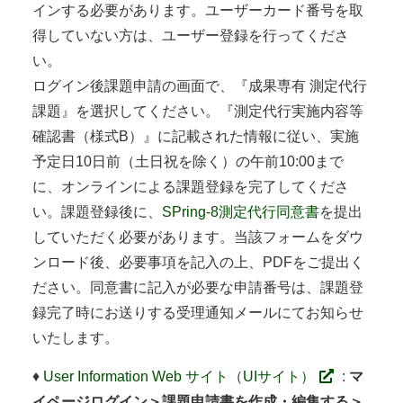
インする必要があります。ユーザーカード番号を取
得していない方は、ユーザー登録を行ってくださ
い。
ログイン後課題申請の画面で、『成果専有 測定代行
課題』を選択してください。『測定代行実施内容等
確認書（様式B）』に記載された情報に従い、実施
予定日10日前（土日祝を除く）の午前10:00まで
に、オンラインによる課題登録を完了してくださ
い。課題登録後に、
SPring-8測定代行同意書
を提出
していただく必要があります。当該フォームをダウ
ンロード後、必要事項を記入の上、PDFをご提出く
ださい。同意書に記入が必要な申請番号は、課題登
録完了時にお送りする受理通知メールにてお知らせ
いたします。
♦
User Information Web サイト（UIサイト）
:
マ
イページログイン＞課題申請書を作成・編集する＞