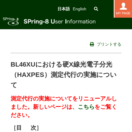
日本語
English
プリントする
BL46XUにおける硬X線光電子分光
（HAXPES）測定代行の実施につい
て
測定代行の実施についてをリニューアルし
ました。新しいページは、
こちら
をご覧く
ださい。
［
目
次］