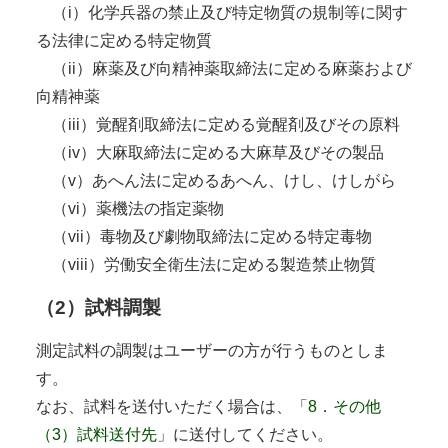
（i）化学兵器の禁止及び特定物質の規制等に関す
る法律に定める特定物質
（ii）麻薬及び向精神薬取締法に定める麻薬および
向精神薬
（iii）覚醒剤取締法に定める覚醒剤及びその原料
（iv）大麻取締法に定める大麻草及びその製品
（v）あへん法に定めるあへん、けし、けしがら
（vi）薬機法の指定薬物
（vii）毒物及び劇物取締法に定める特定毒物
（viii）労働安全衛生法に定める製造禁止物質
（2）試料調製
測定試料の調製はユーザーの方が行うものとしま
す。
なお、試料を送付いただく場合は、「
8．その他
（3）試料送付先
」に送付してください。