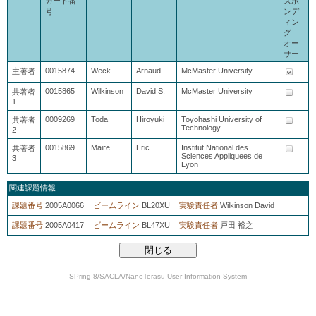
カード番
スポ
号
ンデ
ィン
グ
オー
サー
0015874
Weck
Arnaud
McMaster University
主著者
0015865
Wilkinson
David S.
McMaster University
共著者
1
0009269
Toda
Hiroyuki
Toyohashi University of
共著者
Technology
2
0015869
Maire
Eric
Institut National des
共著者
Sciences Appliquees de
3
Lyon
関連課題情報
課題番号
2005A0066
ビームライン
BL20XU
実験責任者
Wilkinson David
課題番号
2005A0417
ビームライン
BL47XU
実験責任者
戸田 裕之
SPring-8/SACLA/NanoTerasu User Information System