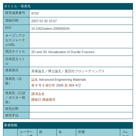
タイトル・発表先
研究成果番号
9733
登録日時
2007.01.30 10:57
DOI
10.1002/adem.200600034
オープンアク
セスジャーナ
ルURL
英語タイトル
2D and 3D Visualization of Ductile Fracture
日本語タイト
ル
発表形式
原著論文／博士論文／査読付プロシーディングス
発表先（出
誌名
Advanced Engineering Materials
版）
巻
8
号
6
発行年
2006
頁
469-472
発表先（口頭
講演会名
／ポスター発
開催日
開催都市
表）
研究分野
研究手法
著者情報
ユーザー
姓
名
所属
コレ