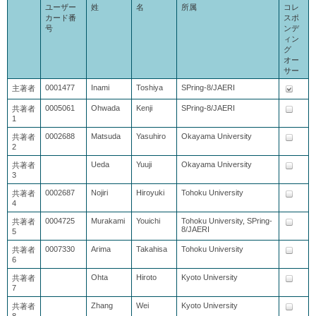
ユーザー
姓
名
所属
コレ
カード番
スポ
号
ンデ
ィン
グ
オー
サー
0001477
Inami
Toshiya
SPring-8/JAERI
主著者
0005061
Ohwada
Kenji
SPring-8/JAERI
共著者
1
0002688
Matsuda
Yasuhiro
Okayama University
共著者
2
Ueda
Yuuji
Okayama University
共著者
3
0002687
Nojiri
Hiroyuki
Tohoku University
共著者
4
0004725
Murakami
Youichi
Tohoku University, SPring-
共著者
8/JAERI
5
0007330
Arima
Takahisa
Tohoku University
共著者
6
Ohta
Hiroto
Kyoto University
共著者
7
Zhang
Wei
Kyoto University
共著者