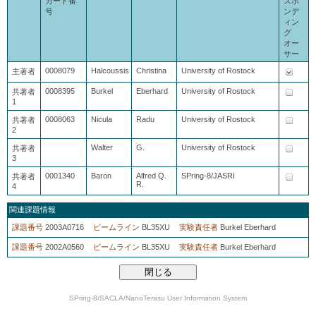
カード番
スポ
号
ンデ
ィン
グ
オー
サー
0008079
Halcoussis
Christina
University of Rostock
主著者
0008395
Burkel
Eberhard
University of Rostock
共著者
1
0008063
Nicula
Radu
University of Rostock
共著者
2
Walter
G.
University of Rostock
共著者
3
0001340
Baron
Alfred Q.
SPring-8/JASRI
共著者
R.
4
関連課題情報
課題番号
2003A0716
ビームライン
BL35XU
実験責任者
Burkel Eberhard
課題番号
2002A0560
ビームライン
BL35XU
実験責任者
Burkel Eberhard
SPring-8/SACLA/NanoTerasu User Information System