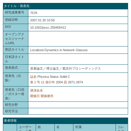
タイトル・発表先
研究成果番号
7578
登録日時
2007.01.30 10:56
DOI
10.1002/pssc.200405412
オープンアク
セスジャーナ
ルURL
英語タイトル
Localized Dynamics in Network Glasses
日本語タイト
ル
発表形式
原著論文／博士論文／査読付プロシーディングス
発表先（出
誌名
Physica Status Solidi C
版）
巻
1
号
11
発行年
2004
頁
2871-2874
発表先（口頭
講演会名
／ポスター発
開催日
開催都市
表）
研究分野
研究手法
著者情報
ユーザー
姓
名
所属
コレ