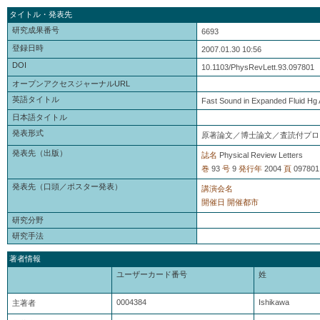
タイトル・発表先
研究成果番号
6693
登録日時
2007.01.30 10:56
DOI
10.1103/PhysRevLett.93.097801
オープンアクセスジャーナルURL
英語タイトル
Fast Sound in Expanded Fluid Hg
日本語タイトル
発表形式
原著論文／博士論文／査読付プロ
発表先（出版）
誌名
Physical Review Letters
巻
93
号
9
発行年
2004
頁
097801
発表先（口頭／ポスター発表）
講演会名
開催日
開催都市
研究分野
研究手法
著者情報
ユーザーカード番号
姓
0004384
Ishikawa
主著者