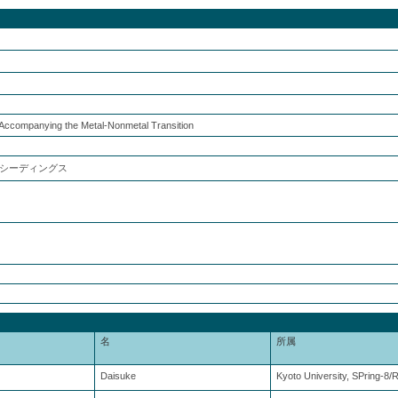
 Accompanying the Metal-Nonmetal Transition
シーディングス
名
所属
Daisuke
Kyoto University, SPring-8