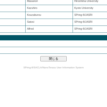
Masanori
Hiroshima University
Kazuhiro
Kyoto University
Kouzaburou
SPring-8/JASRI
Satosi
SPring-8/JASRI
Alfred
SPring-8/JASRI
SPring-8/SACLA/NanoTerasu User Information System