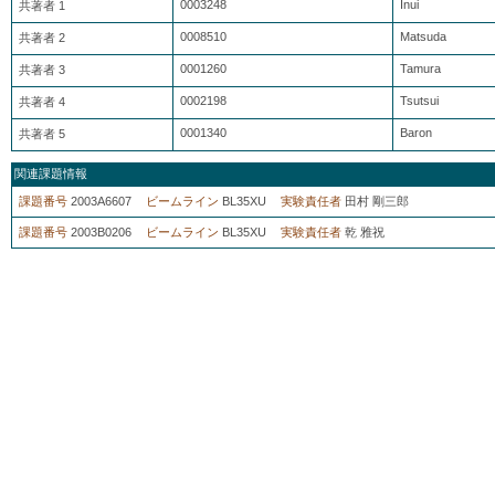
0003248
Inui
共著者 1
0008510
Matsuda
共著者 2
0001260
Tamura
共著者 3
0002198
Tsutsui
共著者 4
0001340
Baron
共著者 5
関連課題情報
課題番号
2003A6607
ビームライン
BL35XU
実験責任者
田村 剛三郎
課題番号
2003B0206
ビームライン
BL35XU
実験責任者
乾 雅祝