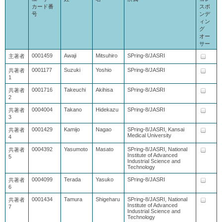
カード番
スポ
号
ンデ
ィン
グ
オー
サー
0001459
Awaji
Mitsuhiro
SPring-8/JASRI
主著者
0001177
Suzuki
Yoshio
SPring-8/JASRI
共著者
1
0001716
Takeuchi
Akihisa
SPring-8/JASRI
共著者
2
0004004
Takano
Hidekazu
SPring-8/JASRI
共著者
3
0001429
Kamijo
Nagao
SPring-8/JASRI, Kansai
共著者
Medical University
4
0004392
Yasumoto
Masato
SPring-8/JASRI, National
共著者
Institute of Advanced
5
Industrial Science and
Technology
0004099
Terada
Yasuko
SPring-8/JASRI
共著者
6
0001434
Tamura
Shigeharu
SPring-8/JASRI, National
共著者
Institute of Advanced
7
Industrial Science and
Technology