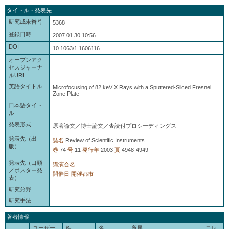
タイトル・発表先
研究成果番号
5368
登録日時
2007.01.30 10:56
DOI
10.1063/1.1606116
オープンアク
セスジャーナ
ルURL
英語タイトル
Microfocusing of 82 keV X Rays with a Sputtered-Sliced Fresnel
Zone Plate
日本語タイト
ル
発表形式
原著論文／博士論文／査読付プロシーディングス
発表先（出
誌名
Review of Scientific Instruments
版）
巻
74
号
11
発行年
2003
頁
4948-4949
発表先（口頭
講演会名
／ポスター発
開催日
開催都市
表）
研究分野
研究手法
著者情報
ユーザー
姓
名
所属
コレ