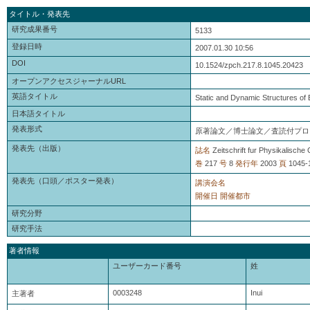
タイトル・発表先
研究成果番号
5133
登録日時
2007.01.30 10:56
DOI
10.1524/zpch.217.8.1045.20423
オープンアクセスジャーナルURL
英語タイトル
Static and Dynamic Structures of
日本語タイトル
発表形式
原著論文／博士論文／査読付プロ
発表先（出版）
誌名
Zeitschrift fur Physikalische
巻
217
号
8
発行年
2003
頁
1045-
発表先（口頭／ポスター発表）
講演会名
開催日
開催都市
研究分野
研究手法
著者情報
ユーザーカード番号
姓
0003248
Inui
主著者