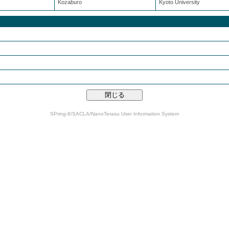
Kozaburo
Kyoto University
SPring-8/SACLA/NanoTerasu User Information System