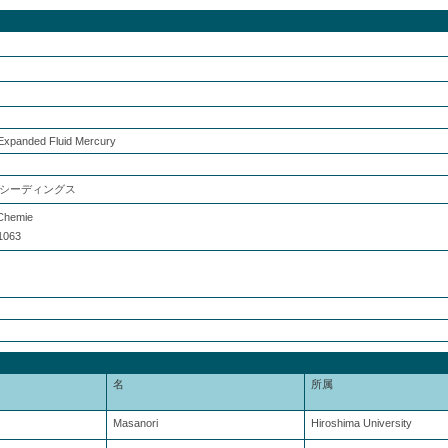
 Expanded Fluid Mercury
シーディングス
 Chemie
1063
名
所属
Masanori
Hiroshima University