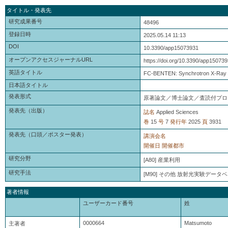
タイトル・発表先
研究成果番号
48496
登録日時
2025.05.14 11:13
DOI
10.3390/app15073931
オープンアクセスジャーナルURL
https://doi.org/10.3390/app15073
英語タイトル
FC-BENTEN: Synchrotron X-Ray Exp
日本語タイトル
発表形式
原著論文／博士論文／査読付プロ
発表先（出版）
誌名
Applied Sciences
巻
15
号
7
発行年
2025
頁
3931
発表先（口頭／ポスター発表）
講演会名
開催日
開催都市
研究分野
[A80] 産業利用
研究手法
[M90] その他 放射光実験データ
著者情報
ユーザーカード番号
姓
0000664
Matsumoto
主著者