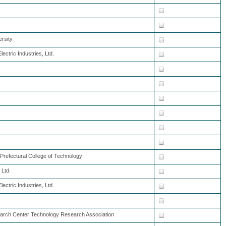
rsity
ctric Industries, Ltd.
refectural College of Technology
 Ltd.
ctric Industries, Ltd.
earch Center Technology Research Association