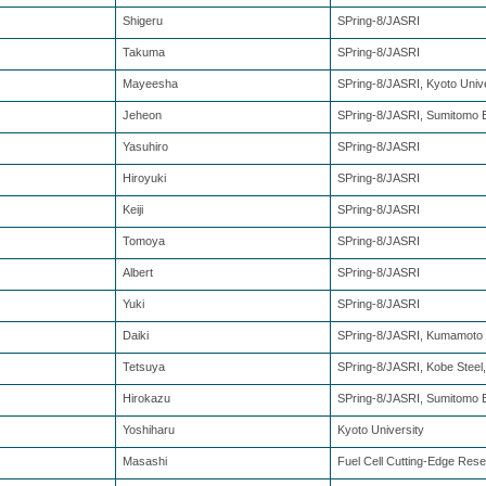
Shigeru
SPring-8/JASRI
Takuma
SPring-8/JASRI
Mayeesha
SPring-8/JASRI, Kyoto Unive
Jeheon
SPring-8/JASRI, Sumitomo Ele
Yasuhiro
SPring-8/JASRI
Hiroyuki
SPring-8/JASRI
Keiji
SPring-8/JASRI
Tomoya
SPring-8/JASRI
Albert
SPring-8/JASRI
Yuki
SPring-8/JASRI
Daiki
SPring-8/JASRI, Kumamoto P
Tetsuya
SPring-8/JASRI, Kobe Steel,
Hirokazu
SPring-8/JASRI, Sumitomo Ele
Yoshiharu
Kyoto University
Masashi
Fuel Cell Cutting-Edge Res