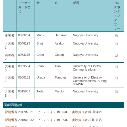
ユーザー
姓
名
所属
コレ
カード番
スポ
号
ンデ
ィン
グ
オー
サー
0023284
Matui
Hirosuke
Nagoya University
主著者
0046193
Shoji
Asako
Nagoya University
共著者
1
0053275
Chen
Chaoqi
Nagoya University
共著者
2
0039504
Zhao
Xiao
University of Electro-
共著者
Communications
3
0000182
Uruga
Tomoya
University of Electro-
共著者
Communications, SPring-
4
8/JASRI
0015857
Tada
Mizuki
Nagoya University
共著者
5
関連課題情報
課題番号
2017B7821
ビームライン
BL36XU
実験責任者
唯 美津木
課題番号
2018A1332
ビームライン
BL37XU
実験責任者
松井 公佑