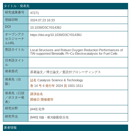
タイトル・発表先
研究成果番号
47271
登録日時
2024.07.23 16:33
DOI
10.1039/D3CY01438J
オープンアク
https://doi.org/10.1039/D3CY01438J
セスジャーナ
ルURL
英語タイトル
Local Structures and Robust Oxygen Reduction Performances of
TiN-supported Bimetallic Pt–Cu Electrocatalysts for Fuel Cells
日本語タイト
ル
発表形式
原著論文／博士論文／査読付プロシーディングス
発表先（出
誌名
Catalysis Science & Technology
版）
巻
14
号
6
発行年
2024
頁
1501-1511
発表先（口頭
講演会名
／ポスター発
開催日
開催都市
表）
研究分野
[A40] 化学
研究手法
[M40] X線・軟X線吸収分光
著者情報