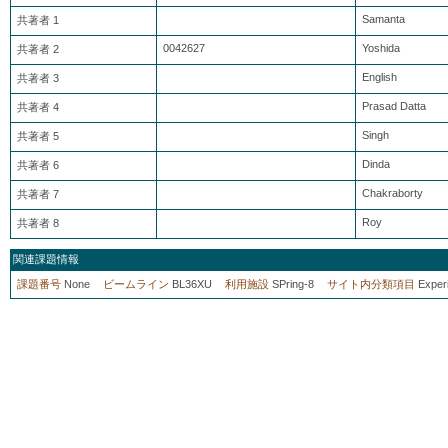
Samanta
共著者 1
0042627
Yoshida
共著者 2
English
共著者 3
Prasad Datta
共著者 4
Singh
共著者 5
Dinda
共著者 6
Chakraborty
共著者 7
Roy
共著者 8
関連課題情報
課題番号
None
ビームライン
BL36XU
利用施設
SPring-8
サイト内分類項目
Exper