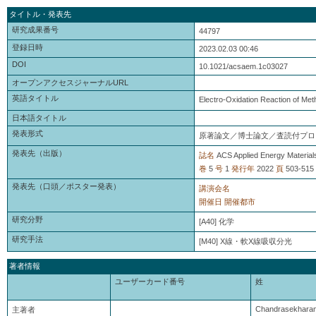
タイトル・発表先
研究成果番号
44797
登録日時
2023.02.03 00:46
DOI
10.1021/acsaem.1c03027
オープンアクセスジャーナルURL
英語タイトル
Electro-Oxidation Reaction of Met
日本語タイトル
発表形式
原著論文／博士論文／査読付プロ
発表先（出版）
誌名
ACS Applied Energy Material
巻
5
号
1
発行年
2022
頁
503-515
発表先（口頭／ポスター発表）
講演会名
開催日
開催都市
研究分野
[A40] 化学
研究手法
[M40] X線・軟X線吸収分光
著者情報
ユーザーカード番号
姓
Chandrasekhara
主著者