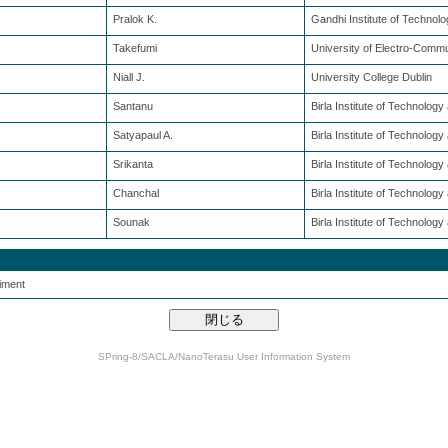
Pralok K.
Gandhi Institute of Techno
Takefumi
University of Electro-Comm
Niall J.
University College Dublin
Santanu
Birla Institute of Technolog
Satyapaul A.
Birla Institute of Technolog
Srikanta
Birla Institute of Technolog
Chanchal
Birla Institute of Technolog
Sounak
Birla Institute of Technolog
iment
SPring-8/SACLA/NanoTerasu User Information System