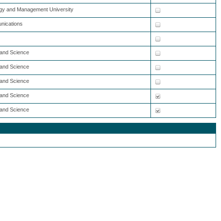
logy and Management University
unications
y and Science
y and Science
y and Science
y and Science
y and Science