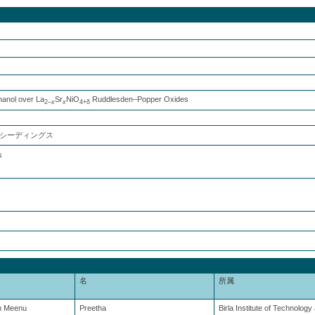
hanol over La
Sr
NiO
Ruddlesden–Popper Oxides
2–
x
x
4+δ
シーディングス
s
名
所属
n Meenu
Preetha
Birla Institute of Technolog