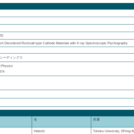
87E
ich Disordered Rocksalt-type Cathode Materials with X-ray Spectroscopic Ptychography
シーディングス
l Physics
874
名
所属
Hideshi
Tohoku University, SPring-