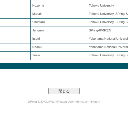
Nozomu
Tohoku University
Masaki
Tohoku University, SPring-
Shuntaro
Tohoku University, SPring-
Jungmin
SPring-8/RIKEN
Itsuki
Yokohama National Universi
Naoaki
Yokohama National Universi
Yukio
Tohoku University, SPring-
SPring-8/SACLA/NanoTerasu User Information System