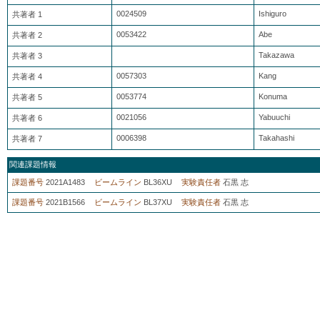
0024509
Ishiguro
共著者 1
0053422
Abe
共著者 2
Takazawa
共著者 3
0057303
Kang
共著者 4
0053774
Konuma
共著者 5
0021056
Yabuuchi
共著者 6
0006398
Takahashi
共著者 7
関連課題情報
課題番号
2021A1483
ビームライン
BL36XU
実験責任者
石黒 志
課題番号
2021B1566
ビームライン
BL37XU
実験責任者
石黒 志