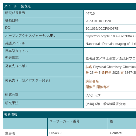
タイトル・発表先
研究成果番号
44715
登録日時
2023.01.10 11:20
DOI
10.1039/D2CP04087E
オープンアクセスジャーナルURL
https://doi.org/10.1039/D2CP040
英語タイトル
Nanoscale Domain Imaging of Li-r
日本語タイトル
発表形式
原著論文／博士論文／査読付プロ
発表先（出版）
誌名
Physical Chemistry Chemica
巻
25
号
5
発行年
2023
頁
3867-3
発表先（口頭／ポスター発表）
講演会名
開催日
開催都市
研究分野
[A40] 化学
研究手法
[M40] X線・軟X線吸収分光
著者情報
ユーザーカード番号
姓
0054852
Uematsu
主著者