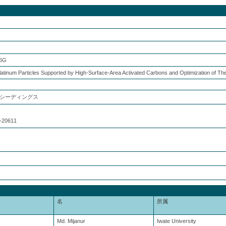
56G
latinum Particles Supported by High-Surface-Area Activated Carbons and Optimization of Their 
シーディングス
-20611
名
所属
Md. Mijanur
Iwate University