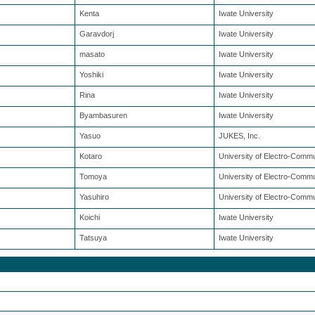
Kenta
Iwate University
Garavdorj
Iwate University
masato
Iwate University
Yoshiki
Iwate University
Rina
Iwate University
Byambasuren
Iwate University
Yasuo
JUKES, Inc.
Kotaro
University of Electro-Comm
Tomoya
University of Electro-Comm
Yasuhiro
University of Electro-Comm
Koichi
Iwate University
Tatsuya
Iwate University