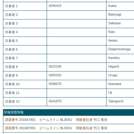
0045419
Inaba
共著者 1
Batnyagt
共著者 2
Saikawa
共著者 3
Kato
共著者 4
Awata
共著者 5
Delgertsetsega
共著者 6
Kaneka
共著者 7
0022140
Higashi
共著者 8
0000182
Uruga
共著者 9
0006070
Iwasawa
共著者 10
Uji
共著者 11
0041870
Takeguchi
共著者 12
関連課題情報
課題番号
2016A7901
ビームライン
BL36XU
実験責任者
竹口 竜弥
課題番号
2016B7901
ビームライン
BL36XU
実験責任者
竹口 竜弥