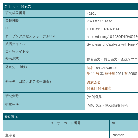
タイトル・発表先
研究成果番号
42101
登録日時
2021.07.14 14:51
DOI
10.1039/D1RA02156G
オープンアクセスジャーナルURL
https://doi.org/10.1039/D1RA021
英語タイトル
Synthesis of Catalysts with Fine P
日本語タイトル
発表形式
原著論文／博士論文／査読付プロ
発表先（出版）
誌名
RSC Advances
巻
11
号
33
発行年
2021
頁
20601
発表先（口頭／ポスター発表）
講演会名
開催日
開催都市
研究分野
[A40] 化学
研究手法
[M40] X線・軟X線吸収分光
著者情報
ユーザーカード番号
姓
Rahman
主著者