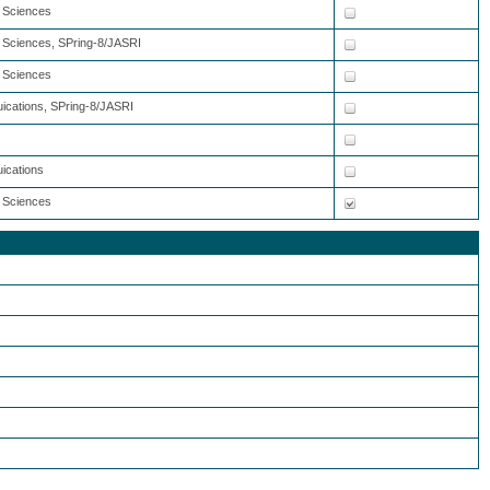
l Sciences
al Sciences, SPring-8/JASRI
l Sciences
uications, SPring-8/JASRI
ications
l Sciences