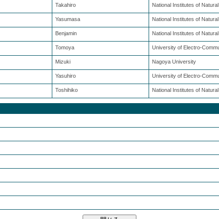
Takahiro
National Institutes of Natura
Yasumasa
National Institutes of Natur
Benjamin
National Institutes of Natura
Tomoya
University of Electro-Comm
Mizuki
Nagoya University
Yasuhiro
University of Electro-Commu
Toshihiko
National Institutes of Natura