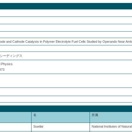
Anode and Cathode Catalysts in Polymer Electrolyte Fuel Cells Studied by Operando Near Am
シーディングス
l Physics
873
名
所属
Suwilai
National Institutes of Natura