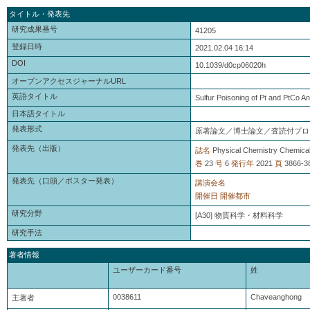
タイトル・発表先
研究成果番号
41205
登録日時
2021.02.04 16:14
DOI
10.1039/d0cp06020h
オープンアクセスジャーナルURL
英語タイトル
Sulfur Poisoning of Pt and PtCo 
日本語タイトル
発表形式
原著論文／博士論文／査読付プロ
発表先（出版）
誌名
Physical Chemistry Chemica
巻
23
号
6
発行年
2021
頁
3866-3
発表先（口頭／ポスター発表）
講演会名
開催日
開催都市
研究分野
[A30] 物質科学・材料科学
研究手法
著者情報
ユーザーカード番号
姓
0038611
Chaveanghong
主著者