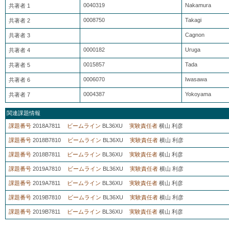
0040319
Nakamura
共著者 1
0008750
Takagi
共著者 2
Cagnon
共著者 3
0000182
Uruga
共著者 4
0015857
Tada
共著者 5
0006070
Iwasawa
共著者 6
0004387
Yokoyama
共著者 7
関連課題情報
課題番号
2018A7811
ビームライン
BL36XU
実験責任者
横山 利彦
課題番号
2018B7810
ビームライン
BL36XU
実験責任者
横山 利彦
課題番号
2018B7811
ビームライン
BL36XU
実験責任者
横山 利彦
課題番号
2019A7810
ビームライン
BL36XU
実験責任者
横山 利彦
課題番号
2019A7811
ビームライン
BL36XU
実験責任者
横山 利彦
課題番号
2019B7810
ビームライン
BL36XU
実験責任者
横山 利彦
課題番号
2019B7811
ビームライン
BL36XU
実験責任者
横山 利彦