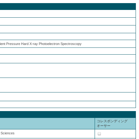
bient Pressure Hard X-ray Photoelectron Spectroscopy
コレスポンディング
オーサー
l Sciences