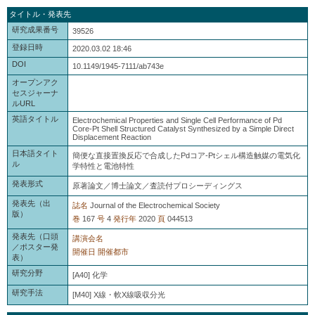
タイトル・発表先
研究成果番号
39526
登録日時
2020.03.02 18:46
DOI
10.1149/1945-7111/ab743e
オープンアク
セスジャーナ
ルURL
英語タイトル
Electrochemical Properties and Single Cell Performance of Pd
Core-Pt Shell Structured Catalyst Synthesized by a Simple Direct
Displacement Reaction
日本語タイト
簡便な直接置換反応で合成したPdコア-Ptシェル構造触媒の電気化
ル
学特性と電池特性
発表形式
原著論文／博士論文／査読付プロシーディングス
発表先（出
誌名
Journal of the Electrochemical Society
版）
巻
167
号
4
発行年
2020
頁
044513
発表先（口頭
講演会名
／ポスター発
開催日
開催都市
表）
研究分野
[A40] 化学
研究手法
[M40] X線・軟X線吸収分光