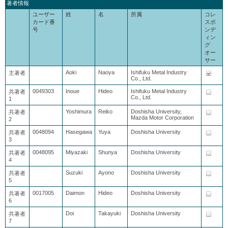
著者情報
ユーザー
姓
名
所属
コレ
カード番
スポ
号
ンデ
ィン
グ
オー
サー
Aoki
Naoya
Ishifuku Metal Industry
主著者
Co., Ltd.
0049303
Inoue
Hideo
Ishifuku Metal Industry
共著者
Co., Ltd.
1
Yoshimura
Reiko
Doshisha University,
共著者
Mazda Motor Corporation
2
0048094
Hasegawa
Yuya
Doshisha University
共著者
3
0048095
Miyazaki
Shunya
Doshisha University
共著者
4
Suzuki
Ayono
Doshisha University
共著者
5
0017005
Daimon
Hideo
Doshisha University
共著者
6
Doi
Takayuki
Doshisha University
共著者
7