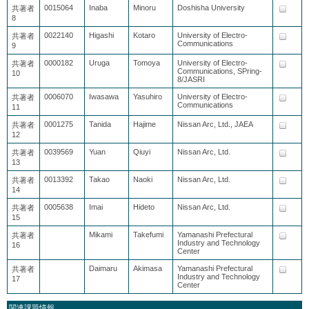
0015064
Inaba
Minoru
Doshisha University
共著者
8
0022140
Higashi
Kotaro
University of Electro-
共著者
Communications
9
0000182
Uruga
Tomoya
University of Electro-
共著者
Communications, SPring-
10
8/JASRI
0006070
Iwasawa
Yasuhiro
University of Electro-
共著者
Communications
11
0001275
Tanida
Hajime
Nissan Arc, Ltd., JAEA
共著者
12
0039569
Yuan
Qiuyi
Nissan Arc, Ltd.
共著者
13
0013392
Takao
Naoki
Nissan Arc, Ltd.
共著者
14
0005638
Imai
Hideto
Nissan Arc, Ltd.
共著者
15
Mikami
Takefumi
Yamanashi Prefectural
共著者
Industry and Technology
16
Center
Daimaru
Akimasa
Yamanashi Prefectural
共著者
Industry and Technology
17
Center
関連課題情報