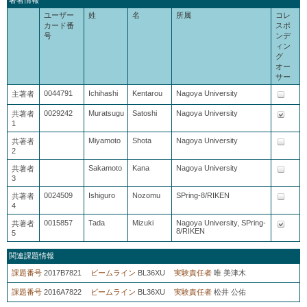
著者情報
ユーザー
姓
名
所属
コレ
カード番
スポ
号
ンデ
ィン
グ
オー
サー
0044791
Ichihashi
Kentarou
Nagoya University
主著者
0029242
Muratsugu
Satoshi
Nagoya University
共著者
1
Miyamoto
Shota
Nagoya University
共著者
2
Sakamoto
Kana
Nagoya University
共著者
3
0024509
Ishiguro
Nozomu
SPring-8/RIKEN
共著者
4
0015857
Tada
Mizuki
Nagoya University, SPring-
共著者
8/RIKEN
5
関連課題情報
課題番号
2017B7821
ビームライン
BL36XU
実験責任者
唯 美津木
課題番号
2016A7822
ビームライン
BL36XU
実験責任者
松井 公佑