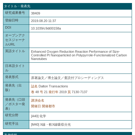
タイトル・発表先
研究成果番号
38409
登録日時
2019.08.20 11:37
DOI
10.1039/c9dt00158a
オープンアク
セスジャーナ
ルURL
英語タイトル
Enhanced Oxygen Reduction Reaction Performance of Size-
Controlled Pt Nanoparticled on Polypyrrole-Functionalized Carbon
Nanotubes
日本語タイト
ル
発表形式
原著論文／博士論文／査読付プロシーディングス
発表先（出
誌名
Dalton Transactions
版）
巻
48
号
21
発行年
2019
頁
7130-7137
発表先（口頭
講演会名
／ポスター発
開催日
開催都市
表）
研究分野
[A40] 化学
研究手法
[M40] X線・軟X線吸収分光