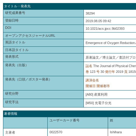
タイトル・発表先
研究成果番号
38294
登録日時
2019.08.05 09:42
DOI
10.1021/acs.jpcc.9b02393
オープンアクセスジャーナルURL
英語タイトル
Emergence of Oxygen Reduction Ac
日本語タイトル
発表形式
原著論文／博士論文／査読付プロ
発表先（出版）
誌名
The Journal of Physical Che
巻
123
号
30
発行年
2019
頁
1815
発表先（口頭／ポスター発表）
講演会名
開催日
開催都市
研究分野
[A80] 産業利用
研究手法
[M50] 光電子分光
著者情報
ユーザーカード番号
姓
0022570
Ishihara
主著者