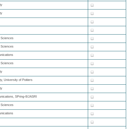
ty
ty
l Sciences
l Sciences
unications
l Sciences
ty
, University of Poitiers
ty
unications, SPring-8/JASRI
l Sciences
unications