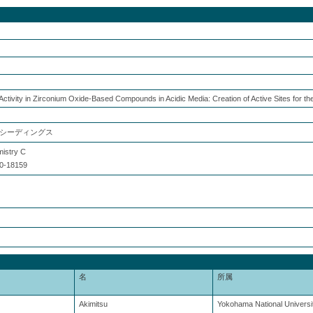
tivity in Zirconium Oxide-Based Compounds in Acidic Media: Creation of Active Sites for t
シーディングス
mistry C
0-18159
名
所属
Akimitsu
Yokohama National Universi