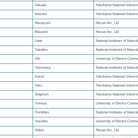
Takaaki
Yokohama National Universi
Keisuke
Yokohama National Universi
Masazumi
Nissan Arc, Ltd.
Masashi
Nissan Arc, Ltd.
Liwei
National Institutes of Natura
Takahiro
National Institutes of Natura
Oki
University of Electro-Comm
Yasumasa
National Institutes of Natura
Koichi
Yokohama National Universi
Teko
Yokohama National University
Shigenori
Yokohama National Universi
Tomoya
University of Electro-Comm
Toshihiko
National Institutes of Natura
Yasuhiro
University of Electro-Comm
Hideto
Nissan Arc, Ltd.