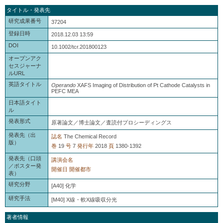
タイトル・発表先
研究成果番号
37204
登録日時
2018.12.03 13:59
DOI
10.1002/tcr.201800123
オープンアク
セスジャーナ
ルURL
英語タイトル
Operando
XAFS Imaging of Distribution of Pt Cathode Catalysts in
PEFC MEA
日本語タイト
ル
発表形式
原著論文／博士論文／査読付プロシーディングス
発表先（出
誌名
The Chemical Record
版）
巻
19
号
7
発行年
2018
頁
1380-1392
発表先（口頭
講演会名
／ポスター発
開催日
開催都市
表）
研究分野
[A40] 化学
研究手法
[M40] X線・軟X線吸収分光
著者情報