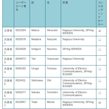
ユーザー
姓
名
所属
コレ
カード番
スポ
号
ンデ
ィン
グ
オー
サー
0023284
Matsui
Hirosuke
Nagoya University, SPring-
主著者
8/RIKEN
0025578
Maejima
Naoyuki
Nagoya University
共著者
1
0024509
Ishiguro
Nozomu
SPring-8/RIKEN
共著者
2
0044072
Tan
Yuanyuan
Nagoya University
共著者
3
0000182
Uruga
Tomoya
University of Electro-
共著者
Communications, SPring-
4
8/JASRI
0024411
Sekizawa
Oki
University of Electro-
共著者
Communications, SPring-
5
8/JASRI
0040277
Sakata
Tomohiro
University of Electro-
共著者
Communications
6
0015857
Tada
Mizuki
Nagoya University, SPring-
共著者
8/RIKEN
7