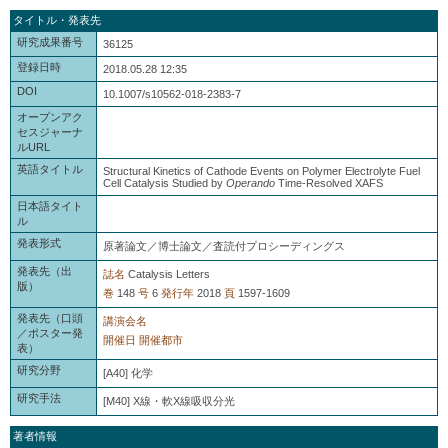
タイトル・発表先
研究成果番号
36125
登録日時
2018.05.28 12:35
DOI
10.1007/s10562-018-2383-7
オープンアク
セスジャーナ
ルURL
英語タイトル
Structural Kinetics of Cathode Events on Polymer Electrolyte Fuel
Cell Catalysis Studied by
Operando
Time-Resolved XAFS
日本語タイト
ル
発表形式
原著論文／博士論文／査読付プロシーディングス
発表先（出
誌名
Catalysis Letters
版）
巻
148
号
6
発行年
2018
頁
1597-1609
発表先（口頭
講演会名
／ポスター発
開催日
開催都市
表）
研究分野
[A40] 化学
研究手法
[M40] X線・軟X線吸収分光
著者情報