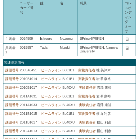
ユーザー
姓
名
所属
コレ
カード番
スポ
号
ンデ
ィン
グ
オー
サー
0024509
Ishiguro
Nozomu
SPring-8/RIKEN
主著者
0015857
Tada
Mizuki
SPring-8/RIKEN, Nagoya
共著者
University
1
関連課題情報
課題番号
2005A0451
ビームライン
BL01B1
実験責任者
唯 美津木
課題番号
2010B1014
ビームライン
BL01B1
実験責任者
岩澤 康裕
課題番号
2010B1017
ビームライン
BL40XU
実験責任者
岩澤 康裕
課題番号
2011A1031
ビームライン
BL01B1
実験責任者
岩澤 康裕
課題番号
2011A1033
ビームライン
BL40XU
実験責任者
岩澤 康裕
課題番号
2011B1015
ビームライン
BL01B1
実験責任者
横山 利彦
課題番号
2011B1017
ビームライン
BL40XU
実験責任者
横山 利彦
課題番号
2012A1013
ビームライン
BL40XU
実験責任者
横山 利彦