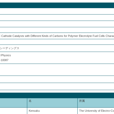
C Cathode Catalysts with Different Kinds of Carbons for Polymer Electrolyte Fuel Cells Char
シーディングス
l Physics
-10087
名
所属
Kensaku
The University of Electro-