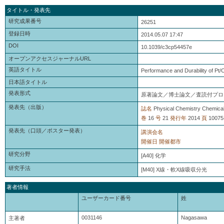
タイトル・発表先
研究成果番号
26251
登録日時
2014.05.07 17:47
DOI
10.1039/c3cp54457e
オープンアクセスジャーナルURL
英語タイトル
Performance and Durability of Pt/
日本語タイトル
発表形式
原著論文／博士論文／査読付プロ
発表先（出版）
誌名
Physical Chemistry Chemica
巻
16
号
21
発行年
2014
頁
10075
発表先（口頭／ポスター発表）
講演会名
開催日
開催都市
研究分野
[A40] 化学
研究手法
[M40] X線・軟X線吸収分光
著者情報
ユーザーカード番号
姓
0031146
Nagasawa
主著者