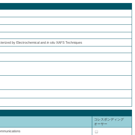
acterized by Electrochemical and
in situ
XAFS Techniques
コレスポンディング
オーサー
Communications