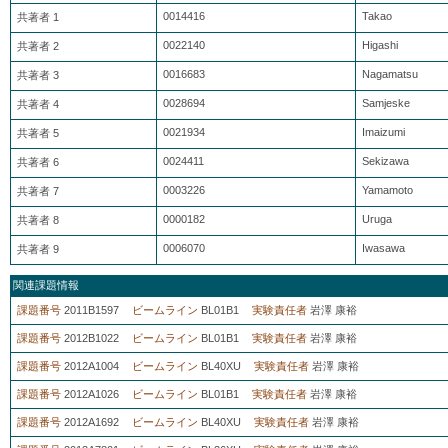
0014416
Takao
共著者 1
0022140
Higashi
共著者 2
0016683
Nagamatsu
共著者 3
0028694
Samjeske
共著者 4
0021934
Imaizumi
共著者 5
0024411
Sekizawa
共著者 6
0003226
Yamamoto
共著者 7
0000182
Uruga
共著者 8
0006070
Iwasawa
共著者 9
関連課題情報
課題番号
2011B1597
ビームライン
BL01B1
実験責任者
岩澤 康裕
課題番号
2012B1022
ビームライン
BL01B1
実験責任者
岩澤 康裕
課題番号
2012A1004
ビームライン
BL40XU
実験責任者
岩澤 康裕
課題番号
2012A1026
ビームライン
BL01B1
実験責任者
岩澤 康裕
課題番号
2012A1692
ビームライン
BL40XU
実験責任者
岩澤 康裕