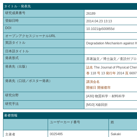
タイトル・発表先
研究成果番号
26189
登録日時
2014.04.23 13:13
DOI
10.1021/jp500855d
オープンアクセスジャーナルURL
英語タイトル
Degradation Mechanism against H
日本語タイトル
発表形式
原著論文／博士論文／査読付プロ
発表先（出版）
誌名
The Journal of Physical Che
巻
118
号
13
発行年
2014
頁
6697
発表先（口頭／ポスター発表）
講演会名
開催日
開催都市
研究分野
[A30] 物質科学・材料科学
研究手法
[M10] X線回折
著者情報
ユーザーカード番号
姓
0025485
Sakaki
主著者