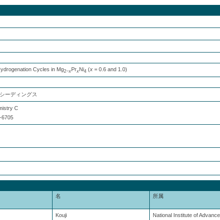
ydrogenation Cycles in Mg
Pr
Ni
(
x
= 0.6 and 1.0)
2−
x
x
4
シーディングス
mistry C
-6705
名
所属
Kouji
National Institute of Advanc