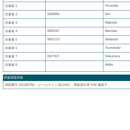
Terashita
共著者 1
0028982
Kim
共著者 2
Majzoub
共著者 3
0005187
Machida
共著者 4
0001710
Watanuki
共著者 5
Tsunokake
共著者 6
0027421
Nakamura
共著者 7
Akiba
共著者 8
関連課題情報
課題番号
2011B3784
ビームライン
BL22XU
実験責任者
中村 優美子