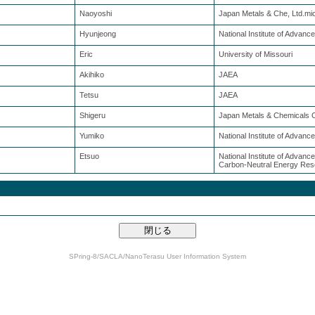
Naoyoshi
Japan Metals & Che, Ltd.m
Hyunjeong
National Institute of Advanc
Eric
University of Missouri
Akihiko
JAEA
Tetsu
JAEA
Shigeru
Japan Metals & Chemicals 
Yumiko
National Institute of Advanc
Etsuo
National Institute of Advance
Carbon-Neutral Energy Res
SPring-8/SACLA/NanoTerasu User Information System