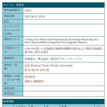
タイトル・発表先
研究成果番号
23927
登録日時
2013.06.07 18:53
DOI
オープンアク
セスジャーナ
ルURL
英語タイトル
A Study of in-Plane and Perpendicular Exchange Anisotropy of γ-
Mn-Ir Based Antiferromagnetic/Ferromagnetic Bilayers
日本語タイト
γ-Mn-Irを用いた反強磁性/強磁性積層膜の面内および垂直交換磁気
ル
異方性に関する研究
発表形式
原著論文／博士論文／査読付プロシーディングス
発表先（出
誌名
Doctoral Thesis (Tohoku University)
版）
巻
号
発行年
2013
頁
発表先（口頭
講演会名
／ポスター発
開催日
開催都市
表）
研究分野
研究手法
著者情報
ユーザー
姓
名
所属
コレ