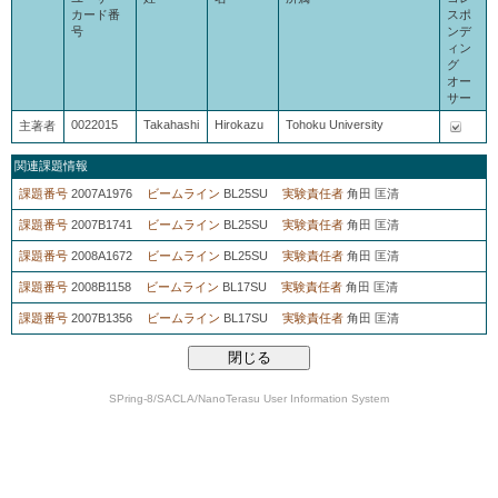
カード番
スポ
号
ンデ
ィン
グ
オー
サー
0022015
Takahashi
Hirokazu
Tohoku University
主著者
関連課題情報
課題番号
2007A1976
ビームライン
BL25SU
実験責任者
角田 匡清
課題番号
2007B1741
ビームライン
BL25SU
実験責任者
角田 匡清
課題番号
2008A1672
ビームライン
BL25SU
実験責任者
角田 匡清
課題番号
2008B1158
ビームライン
BL17SU
実験責任者
角田 匡清
課題番号
2007B1356
ビームライン
BL17SU
実験責任者
角田 匡清
SPring-8/SACLA/NanoTerasu User Information System