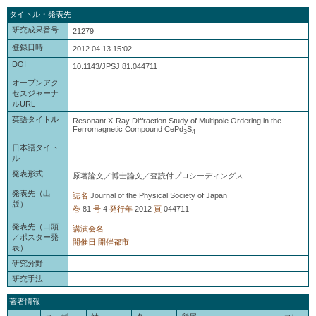
タイトル・発表先
研究成果番号
21279
登録日時
2012.04.13 15:02
DOI
10.1143/JPSJ.81.044711
オープンアク
セスジャーナ
ルURL
英語タイトル
Resonant X-Ray Diffraction Study of Multipole Ordering in the
Ferromagnetic Compound CePd
S
3
4
日本語タイト
ル
発表形式
原著論文／博士論文／査読付プロシーディングス
発表先（出
誌名
Journal of the Physical Society of Japan
版）
巻
81
号
4
発行年
2012
頁
044711
発表先（口頭
講演会名
／ポスター発
開催日
開催都市
表）
研究分野
研究手法
著者情報