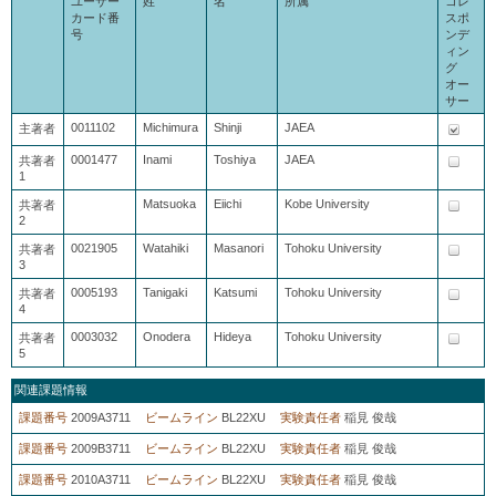
ユーザー
姓
名
所属
コレ
カード番
スポ
号
ンデ
ィン
グ
オー
サー
0011102
Michimura
Shinji
JAEA
主著者
0001477
Inami
Toshiya
JAEA
共著者
1
Matsuoka
Eiichi
Kobe University
共著者
2
0021905
Watahiki
Masanori
Tohoku University
共著者
3
0005193
Tanigaki
Katsumi
Tohoku University
共著者
4
0003032
Onodera
Hideya
Tohoku University
共著者
5
関連課題情報
課題番号
2009A3711
ビームライン
BL22XU
実験責任者
稲見 俊哉
課題番号
2009B3711
ビームライン
BL22XU
実験責任者
稲見 俊哉
課題番号
2010A3711
ビームライン
BL22XU
実験責任者
稲見 俊哉