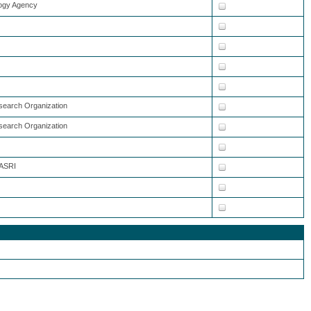
ogy Agency
search Organization
search Organization
JASRI