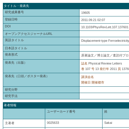
タイトル・発表先
研究成果番号
19605
登録日時
2011.09.21 02:07
DOI
10.1103/PhysRevLett.107.137601
オープンアクセスジャーナルURL
英語タイトル
Displacement-type Ferroelectricity
日本語タイトル
発表形式
原著論文／博士論文／査読付プロ
発表先（出版）
誌名
Physical Review Letters
巻
107
号
13
発行年
2011
頁
1376
発表先（口頭／ポスター発表）
講演会名
開催日
開催都市
研究分野
研究手法
著者情報
ユーザーカード番号
姓
0025633
Sakai
主著者