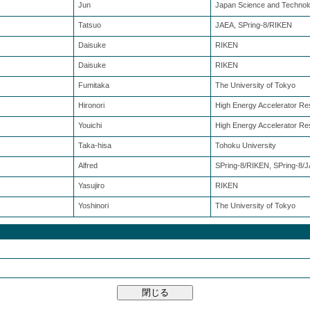
Jun
Japan Science and Technol
Tatsuo
JAEA, SPring-8/RIKEN
Daisuke
RIKEN
Daisuke
RIKEN
Fumitaka
The University of Tokyo
Hironori
High Energy Accelerator Re
Youichi
High Energy Accelerator Re
Taka-hisa
Tohoku University
Alfred
SPring-8/RIKEN, SPring-8/
Yasujiro
RIKEN
Yoshinori
The University of Tokyo