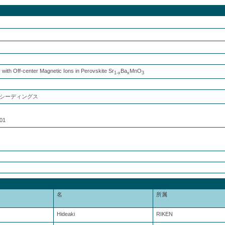
 with Off-center Magnetic Ions in Perovskite Sr
Ba
MnO
1-x
x
3
シーディングス
01
名
所属
Hideaki
RIKEN