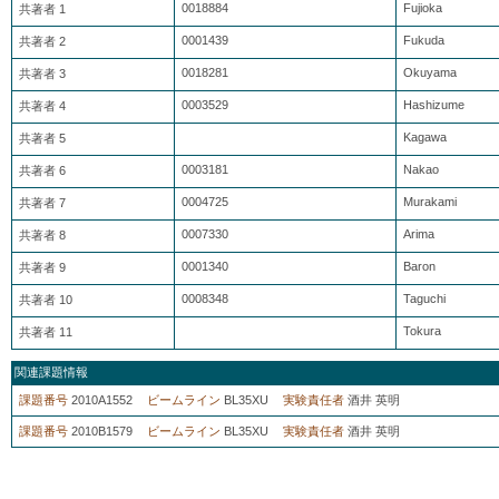
0018884
Fujioka
共著者 1
0001439
Fukuda
共著者 2
0018281
Okuyama
共著者 3
0003529
Hashizume
共著者 4
Kagawa
共著者 5
0003181
Nakao
共著者 6
0004725
Murakami
共著者 7
0007330
Arima
共著者 8
0001340
Baron
共著者 9
0008348
Taguchi
共著者 10
Tokura
共著者 11
関連課題情報
課題番号
2010A1552
ビームライン
BL35XU
実験責任者
酒井 英明
課題番号
2010B1579
ビームライン
BL35XU
実験責任者
酒井 英明