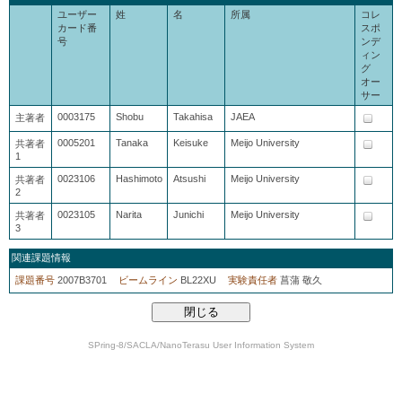
ユーザー
姓
名
所属
コレ
カード番
スポ
号
ンデ
ィン
グ
オー
サー
0003175
Shobu
Takahisa
JAEA
主著者
0005201
Tanaka
Keisuke
Meijo University
共著者
1
0023106
Hashimoto
Atsushi
Meijo University
共著者
2
0023105
Narita
Junichi
Meijo University
共著者
3
関連課題情報
課題番号
2007B3701
ビームライン
BL22XU
実験責任者
菖蒲 敬久
SPring-8/SACLA/NanoTerasu User Information System