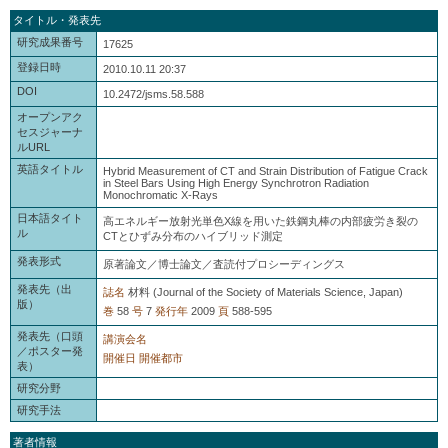
タイトル・発表先
研究成果番号
17625
登録日時
2010.10.11 20:37
DOI
10.2472/jsms.58.588
オープンアク
セスジャーナ
ルURL
英語タイトル
Hybrid Measurement of CT and Strain Distribution of Fatigue Crack
in Steel Bars Using High Energy Synchrotron Radiation
Monochromatic X-Rays
日本語タイト
高エネルギー放射光単色X線を用いた鉄鋼丸棒の内部疲労き裂の
ル
CTとひずみ分布のハイブリッド測定
発表形式
原著論文／博士論文／査読付プロシーディングス
発表先（出
誌名
材料 (Journal of the Society of Materials Science, Japan)
版）
巻
58
号
7
発行年
2009
頁
588-595
発表先（口頭
講演会名
／ポスター発
開催日
開催都市
表）
研究分野
研究手法
著者情報