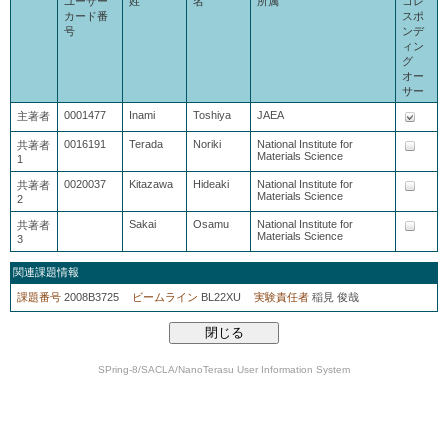
ユーザー
姓
名
所属
コレ
カード番
スポ
号
ンデ
ィン
グ
オー
サー
0001477
Inami
Toshiya
JAEA
主著者
0016191
Terada
Noriki
National Institute for
共著者
Materials Science
1
0020037
Kitazawa
Hideaki
National Institute for
共著者
Materials Science
2
Sakai
Osamu
National Institute for
共著者
Materials Science
3
関連課題情報
課題番号
2008B3725
ビームライン
BL22XU
実験責任者
稲見 俊哉
SPring-8/SACLA/NanoTerasu User Information System