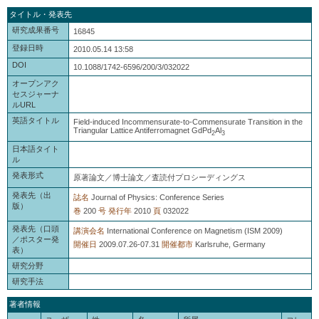
タイトル・発表先
研究成果番号
16845
登録日時
2010.05.14 13:58
DOI
10.1088/1742-6596/200/3/032022
オープンアク
セスジャーナ
ルURL
英語タイトル
Field-induced Incommensurate-to-Commensurate Transition in the
Triangular Lattice Antiferromagnet GdPd
Al
2
3
日本語タイト
ル
発表形式
原著論文／博士論文／査読付プロシーディングス
発表先（出
誌名
Journal of Physics: Conference Series
版）
巻
200
号
発行年
2010
頁
032022
発表先（口頭
講演会名
International Conference on Magnetism (ISM 2009)
／ポスター発
開催日
2009.07.26-07.31
開催都市
Karlsruhe, Germany
表）
研究分野
研究手法
著者情報