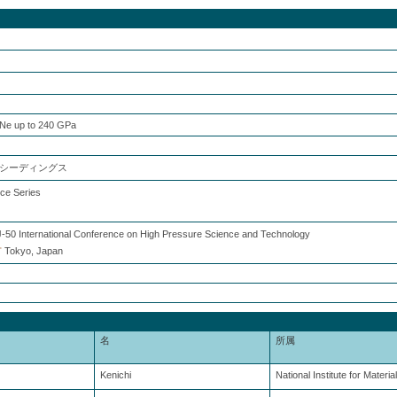
f Ne up to 240 GPa
シーディングス
ce Series
50 International Conference on High Pressure Science and Technology
市
Tokyo, Japan
名
所属
Kenichi
National Institute for Materi