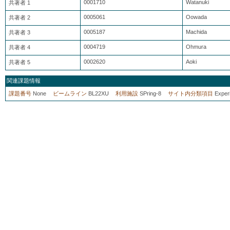
0001710
Watanuki
共著者 1
0005061
Oowada
共著者 2
0005187
Machida
共著者 3
0004719
Ohmura
共著者 4
0002620
Aoki
共著者 5
関連課題情報
課題番号
None
ビームライン
BL22XU
利用施設
SPring-8
サイト内分類項目
Exper