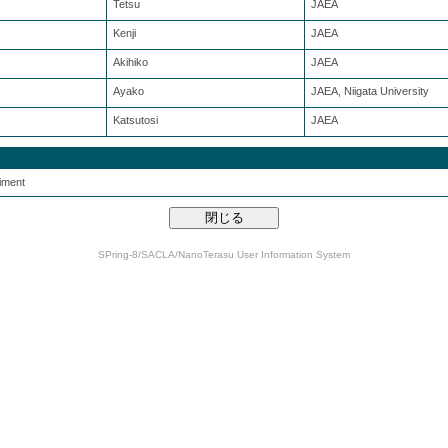
Tetsu
JAEA
Kenji
JAEA
Akihiko
JAEA
Ayako
JAEA, Niigata University
Katsutosi
JAEA
iment
SPring-8/SACLA/NanoTerasu User Information System