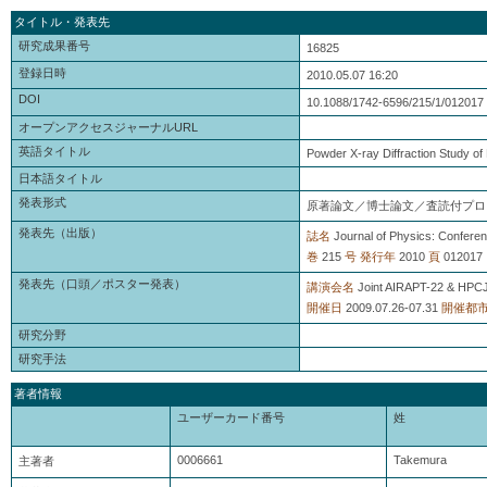
タイトル・発表先
研究成果番号
16825
登録日時
2010.05.07 16:20
DOI
10.1088/1742-6596/215/1/012017
オープンアクセスジャーナルURL
英語タイトル
Powder X-ray Diffraction Study o
日本語タイトル
発表形式
原著論文／博士論文／査読付プロ
発表先（出版）
誌名
Journal of Physics: Conferen
巻
215
号
発行年
2010
頁
012017
発表先（口頭／ポスター発表）
講演会名
Joint AIRAPT-22 & HPCJ-
開催日
2009.07.26-07.31
開催都
研究分野
研究手法
著者情報
ユーザーカード番号
姓
0006661
Takemura
主著者