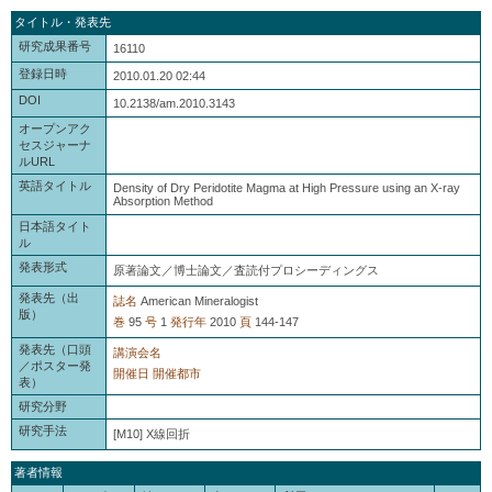
タイトル・発表先
研究成果番号
16110
登録日時
2010.01.20 02:44
DOI
10.2138/am.2010.3143
オープンアク
セスジャーナ
ルURL
英語タイトル
Density of Dry Peridotite Magma at High Pressure using an X-ray
Absorption Method
日本語タイト
ル
発表形式
原著論文／博士論文／査読付プロシーディングス
発表先（出
誌名
American Mineralogist
版）
巻
95
号
1
発行年
2010
頁
144-147
発表先（口頭
講演会名
／ポスター発
開催日
開催都市
表）
研究分野
研究手法
[M10] X線回折
著者情報