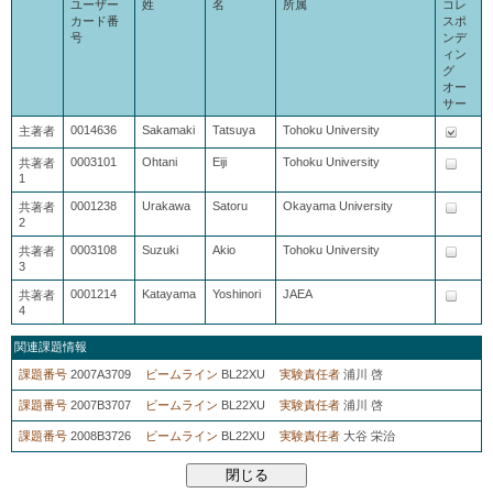
ユーザー
姓
名
所属
コレ
カード番
スポ
号
ンデ
ィン
グ
オー
サー
0014636
Sakamaki
Tatsuya
Tohoku University
主著者
0003101
Ohtani
Eiji
Tohoku University
共著者
1
0001238
Urakawa
Satoru
Okayama University
共著者
2
0003108
Suzuki
Akio
Tohoku University
共著者
3
0001214
Katayama
Yoshinori
JAEA
共著者
4
関連課題情報
課題番号
2007A3709
ビームライン
BL22XU
実験責任者
浦川 啓
課題番号
2007B3707
ビームライン
BL22XU
実験責任者
浦川 啓
課題番号
2008B3726
ビームライン
BL22XU
実験責任者
大谷 栄治