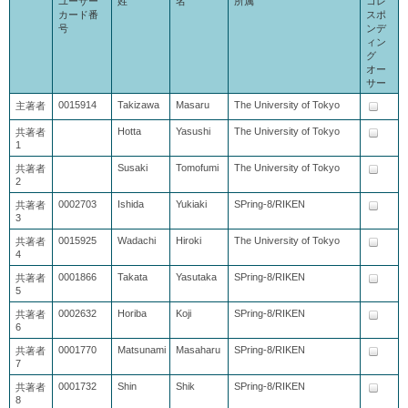
ユーザー
姓
名
所属
コレ
カード番
スポ
号
ンデ
ィン
グ
オー
サー
0015914
Takizawa
Masaru
The University of Tokyo
主著者
Hotta
Yasushi
The University of Tokyo
共著者
1
Susaki
Tomofumi
The University of Tokyo
共著者
2
0002703
Ishida
Yukiaki
SPring-8/RIKEN
共著者
3
0015925
Wadachi
Hiroki
The University of Tokyo
共著者
4
0001866
Takata
Yasutaka
SPring-8/RIKEN
共著者
5
0002632
Horiba
Koji
SPring-8/RIKEN
共著者
6
0001770
Matsunami
Masaharu
SPring-8/RIKEN
共著者
7
0001732
Shin
Shik
SPring-8/RIKEN
共著者
8