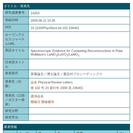
タイトル・発表先
研究成果番号
14253
登録日時
2009.06.11 15:35
DOI
10.1103/PhysRevLett.102.236401
オープンアク
セスジャーナ
ルURL
英語タイトル
Spectroscopic Evidence for Competing Reconstructions in Polar
Multilayers LaAlO
/LaVO
/LaAlO
3
3
3
日本語タイト
ル
発表形式
原著論文／博士論文／査読付プロシーディングス
発表先（出
誌名
Physical Review Letters
版）
巻
102
号
23
発行年
2009
頁
236401
発表先（口頭
講演会名
／ポスター発
開催日
開催都市
表）
研究分野
研究手法
著者情報