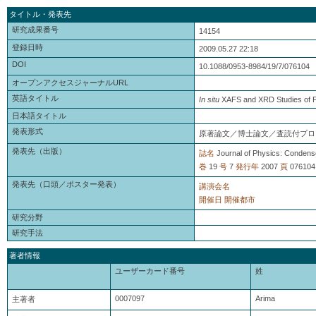
タイトル・発表先
研究成果番号
14154
登録日時
2009.05.27 22:18
DOI
10.1088/0953-8984/19/7/076104
オープンアクセスジャーナルURL
英語タイトル
In situ
XAFS and XRD Studies of Pr
日本語タイトル
発表形式
原著論文／博士論文／査読付プロ
発表先（出版）
誌名
Journal of Physics: Condens
巻
19
号
7
発行年
2007
頁
076104
発表先（口頭／ポスター発表）
講演会名
開催日
開催都市
研究分野
研究手法
著者情報
ユーザーカード番号
姓
0007097
Arima
主著者