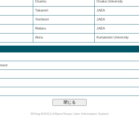
Osamu
Osaka University
Takanori
JAEA
Yoshinori
JAEA
Wataru
JAEA
Akira
Kumamoto University
iment
SPring-8/SACLA/NanoTerasu User Information System