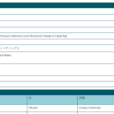
essure-Induced Local Structural Change in Liquid AgI
シーディングス
ed Matter
名
所属
Hiroshi
Osaka University