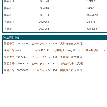
0001234
Ohtaka
共著者 1
0003489
Hattori
共著者 2
0001214
Katayama
共著者 3
0000265
Utsumi
共著者 4
0003062
Yoshiasa
共著者 5
関連課題情報
課題番号
2005B0499
ビームライン
BL14B1
実験責任者
大高 理
課題番号
None
ビームライン
BL11XU
利用施設
SPring-8
サイト内分類項目
Exper
課題番号
2006A3609
ビームライン
BL14B1
実験責任者
大高 理
課題番号
2006A3703
ビームライン
BL22XU
実験責任者
大高 理
課題番号
2006B3601
ビームライン
BL14B1
実験責任者
大高 理