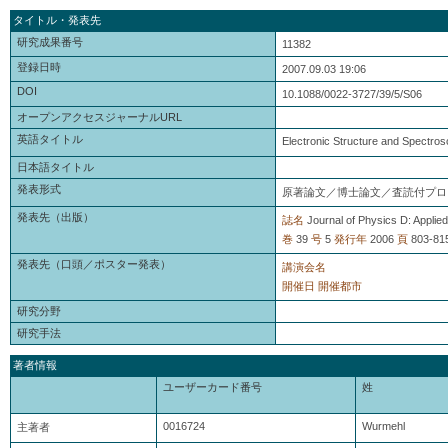
タイトル・発表先
研究成果番号
11382
登録日時
2007.09.03 19:06
DOI
10.1088/0022-3727/39/5/S06
オープンアクセスジャーナルURL
英語タイトル
Electronic Structure and Spectros
日本語タイトル
発表形式
原著論文／博士論文／査読付プロ
発表先（出版）
誌名
Journal of Physics D: Applie
巻
39
号
5
発行年
2006
頁
803-81
発表先（口頭／ポスター発表）
講演会名
開催日
開催都市
研究分野
研究手法
著者情報
ユーザーカード番号
姓
0016724
Wurmehl
主著者