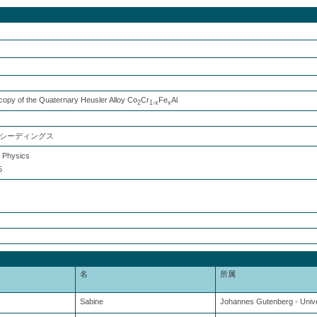
copy of the Quaternary Heusler Alloy Co
Cr
Fe
Al
2
1-x
x
シーディングス
d Physics
5
名
所属
Sabine
Johannes Gutenberg - Unive