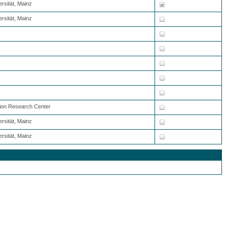
rsität, Mainz
rsität, Mainz
tion Research Center
rsität, Mainz
rsität, Mainz