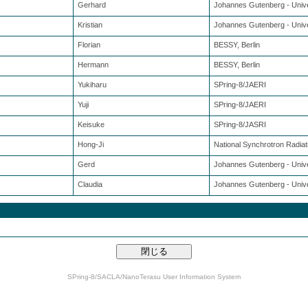
Gerhard
Johannes Gutenberg - Unive
Kristian
Johannes Gutenberg - Unive
Florian
BESSY, Berlin
Hermann
BESSY, Berlin
Yukiharu
SPring-8/JAERI
Yuji
SPring-8/JAERI
Keisuke
SPring-8/JASRI
Hong-Ji
National Synchrotron Radia
Gerd
Johannes Gutenberg - Unive
Claudia
Johannes Gutenberg - Unive
SPring-8/SACLA/NanoTerasu User Information System