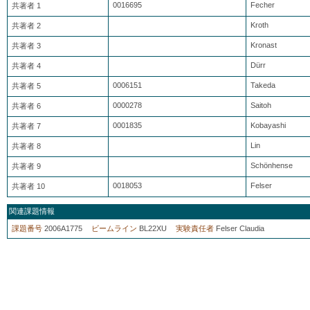
0016695
Fecher
共著者 1
Kroth
共著者 2
Kronast
共著者 3
Dürr
共著者 4
0006151
Takeda
共著者 5
0000278
Saitoh
共著者 6
0001835
Kobayashi
共著者 7
Lin
共著者 8
Schönhense
共著者 9
0018053
Felser
共著者 10
関連課題情報
課題番号
2006A1775
ビームライン
BL22XU
実験責任者
Felser Claudia