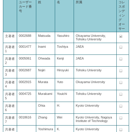
ユーザー
姓
名
所属
コレ
カード番
スポ
号
ンデ
ィン
グ
オー
サー
0002688
Matsuda
Yasuhiro
Okayama University,
主著者
Tohoku University
0001477
Inami
Toshiya
JAEA
共著者
1
0005061
Ohwada
Kenji
JAEA
共著者
2
0002687
Nojiri
Hiroyuki
Tohoku University
共著者
3
0002915
Murata
Yuto
Okayama University
共著者
4
0004725
Murakami
Youichi
Tohoku University
共著者
5
Ohta
H.
Kyoto University
共著者
6
0018616
Zhang
Wei
Kyoto University, Nagoya
共著者
Institute of Technology
7
Yoshimura
K.
Kyoto University
共著者