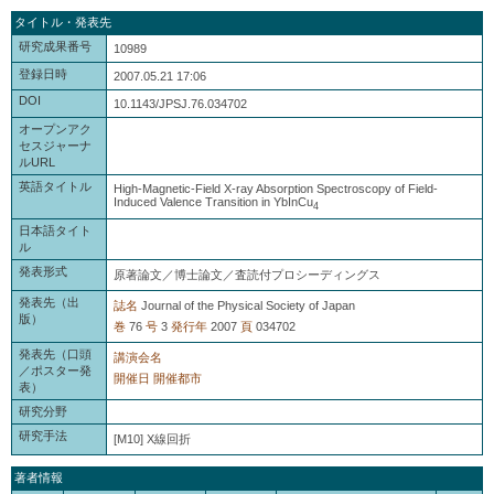
タイトル・発表先
研究成果番号
10989
登録日時
2007.05.21 17:06
DOI
10.1143/JPSJ.76.034702
オープンアク
セスジャーナ
ルURL
英語タイトル
High-Magnetic-Field X-ray Absorption Spectroscopy of Field-
Induced Valence Transition in YbInCu
4
日本語タイト
ル
発表形式
原著論文／博士論文／査読付プロシーディングス
発表先（出
誌名
Journal of the Physical Society of Japan
版）
巻
76
号
3
発行年
2007
頁
034702
発表先（口頭
講演会名
／ポスター発
開催日
開催都市
表）
研究分野
研究手法
[M10] X線回折
著者情報